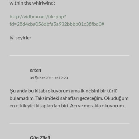
within the whirlwind:
http://vidbox.net/file.php?
fd=28d4cba056dbfa5a932bbbb01c38fbd0#
iyi seyirler
ertan
05 Şubat 2011 at 19:23
Şu anda bu kitabı okuyorum ama ikincisini bir türlü
bulamadım. Taksim’deki sahafları gezeceğim. Okuduğum
en etkileyici kitaplardan biri. Acı ve merakla okuyorum.
Gün Zileli