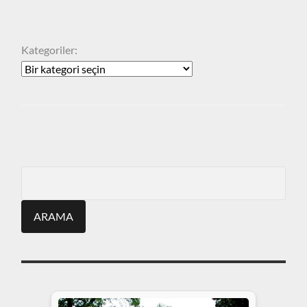
KATEGORILER
Kategoriler:
ARA
Search
for: