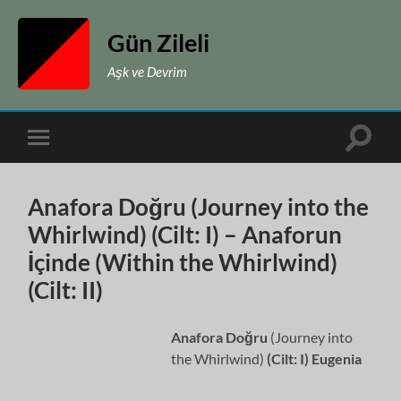
Gün Zileli
Aşk ve Devrim
Toggle
Toggle
search
mobile
field
menu
Anafora Doğru (Journey into the
Whirlwind) (Cilt: I) – Anaforun
İçinde (Within the Whirlwind)
(Cilt: II)
Anafora Doğru
(Journey into
the Whirlwind)
(Cilt: I)
Eugenia