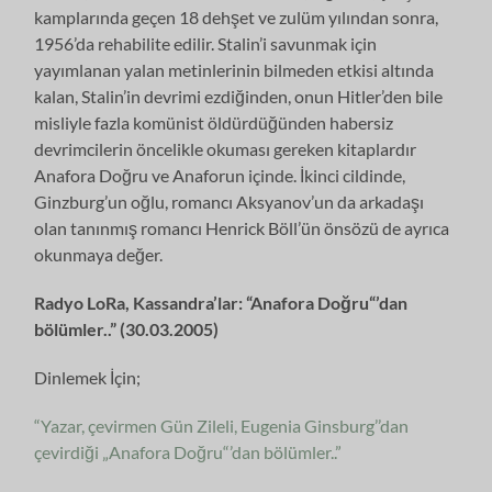
kamplarında geçen 18 dehşet ve zulüm yılından sonra,
1956’da rehabilite edilir. Stalin’i savunmak için
yayımlanan yalan metinlerinin bilmeden etkisi altında
kalan, Stalin’in devrimi ezdiğinden, onun Hitler’den bile
misliyle fazla komünist öldürdüğünden habersiz
devrimcilerin öncelikle okuması gereken kitaplardır
Anafora Doğru ve Anaforun içinde. İkinci cildinde,
Ginzburg’un oğlu, romancı Aksyanov’un da arkadaşı
olan tanınmış romancı Henrick Böll’ün önsözü de ayrıca
okunmaya değer.
Radyo LoRa, Kassandra’lar: “Anafora Doğru“’dan
bölümler..” (30.03.2005)
Dinlemek İçin;
“Yazar, çevirmen Gün Zileli, Eugenia Ginsburg’’dan
çevirdiği „Anafora Doğru“’dan bölümler..”