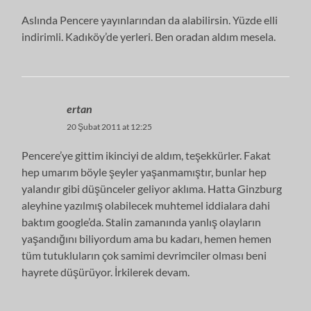
Aslında Pencere yayınlarından da alabilirsin. Yüzde elli
indirimli. Kadıköy’de yerleri. Ben oradan aldım mesela.
ertan
20 Şubat 2011 at 12:25
Pencere’ye gittim ikinciyi de aldım, teşekkürler. Fakat
hep umarım böyle şeyler yaşanmamıştır, bunlar hep
yalandır gibi düşünceler geliyor aklıma. Hatta Ginzburg
aleyhine yazılmış olabilecek muhtemel iddialara dahi
baktım google’da. Stalin zamanında yanlış olayların
yaşandığını biliyordum ama bu kadarı, hemen hemen
tüm tutukluların çok samimi devrimciler olması beni
hayrete düşürüyor. İrkilerek devam.