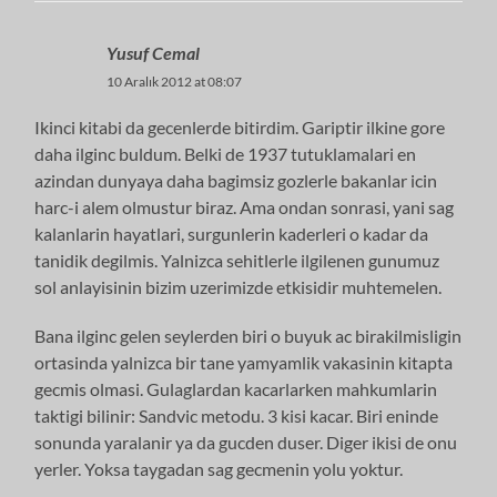
Yusuf Cemal
10 Aralık 2012 at 08:07
Ikinci kitabi da gecenlerde bitirdim. Gariptir ilkine gore
daha ilginc buldum. Belki de 1937 tutuklamalari en
azindan dunyaya daha bagimsiz gozlerle bakanlar icin
harc-i alem olmustur biraz. Ama ondan sonrasi, yani sag
kalanlarin hayatlari, surgunlerin kaderleri o kadar da
tanidik degilmis. Yalnizca sehitlerle ilgilenen gunumuz
sol anlayisinin bizim uzerimizde etkisidir muhtemelen.
Bana ilginc gelen seylerden biri o buyuk ac birakilmisligin
ortasinda yalnizca bir tane yamyamlik vakasinin kitapta
gecmis olmasi. Gulaglardan kacarlarken mahkumlarin
taktigi bilinir: Sandvic metodu. 3 kisi kacar. Biri eninde
sonunda yaralanir ya da gucden duser. Diger ikisi de onu
yerler. Yoksa taygadan sag gecmenin yolu yoktur.