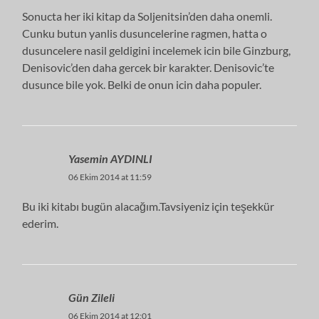
Sonucta her iki kitap da Soljenitsin’den daha onemli.
Cunku butun yanlis dusuncelerine ragmen, hatta o
dusuncelere nasil geldigini incelemek icin bile Ginzburg,
Denisovic’den daha gercek bir karakter. Denisovic’te
dusunce bile yok. Belki de onun icin daha populer.
Yasemin AYDINLI
06 Ekim 2014 at 11:59
Bu iki kitabı bugün alacağım.Tavsiyeniz için teşekkür
ederim.
Gün Zileli
06 Ekim 2014 at 12:01