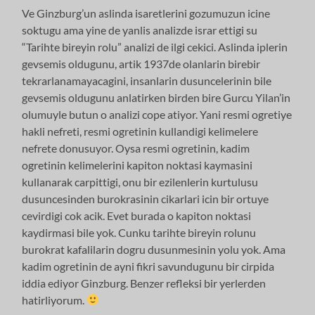
Ve Ginzburg’un aslinda isaretlerini gozumuzun icine
soktugu ama yine de yanlis analizde israr ettigi su
“Tarihte bireyin rolu” analizi de ilgi cekici. Aslinda iplerin
gevsemis oldugunu, artik 1937de olanlarin birebir
tekrarlanamayacagini, insanlarin dusuncelerinin bile
gevsemis oldugunu anlatirken birden bire Gurcu Yilan’in
olumuyle butun o analizi cope atiyor. Yani resmi ogretiye
hakli nefreti, resmi ogretinin kullandigi kelimelere
nefrete donusuyor. Oysa resmi ogretinin, kadim
ogretinin kelimelerini kapiton noktasi kaymasini
kullanarak carpittigi, onu bir ezilenlerin kurtulusu
dusuncesinden burokrasinin cikarlari icin bir ortuye
cevirdigi cok acik. Evet burada o kapiton noktasi
kaydirmasi bile yok. Cunku tarihte bireyin rolunu
burokrat kafalilarin dogru dusunmesinin yolu yok. Ama
kadim ogretinin de ayni fikri savundugunu bir cirpida
iddia ediyor Ginzburg. Benzer refleksi bir yerlerden
hatirliyorum.