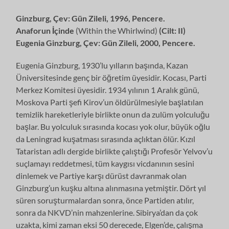
Ginzburg
, Çev: Gün Zileli
, 1996, Pencere.
Anaforun İçinde
(Within the Whirlwind)
(Cilt: II)
Eugenia Ginzburg
, Çev: Gün Zileli
, 2000, Pencere.
Eugenia Ginzburg, 1930’lu yılların başında, Kazan
Üniversitesinde genç bir öğretim üyesidir. Kocası, Parti
Merkez Komitesi üyesidir. 1934 yılının 1 Aralık günü,
Moskova Parti şefi Kirov’un öldürülmesiyle başlatılan
temizlik hareketleriyle birlikte onun da zulüm yolculuğu
başlar. Bu yolculuk sırasında kocası yok olur, büyük oğlu
da Leningrad kuşatması sırasında açlıktan ölür. Kızıl
Tataristan adlı dergide birlikte çalıştığı Profesör Yelvov’u
suçlamayı reddetmesi, tüm kaygısı vicdanının sesini
dinlemek ve Partiye karşı dürüst davranmak olan
Ginzburg’un kuşku altına alınmasına yetmiştir. Dört yıl
süren soruşturmalardan sonra, önce Partiden atılır,
sonra da NKVD’nin mahzenlerine. Sibirya’dan da çok
uzakta, kimi zaman eksi 50 derecede, Elgen’de, çalışma