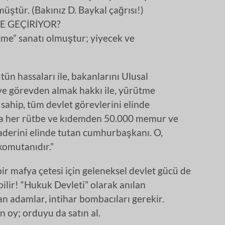
üştür. (Bakınız D. Baykal çağrısı!)
E GEÇİRİYOR?
leme” sanatı olmuştur; yiyecek ve
ün hassaları ile, bakanlarını Ulusal
ve görevden almak hakkı ile, yürütme
ahip, tüm devlet görevlerini elinde
da her rütbe ve kıdemden 50.000 memur ve
aderini elinde tutan cumhurbaşkanı. O,
 komutanıdır.”
bir mafya çetesi için geleneksel devlet gücü de
bilir! “Hukuk Devleti” olarak anılan
an adamlar, intihar bombacıları gerekir.
n oy; orduyu da satın al.