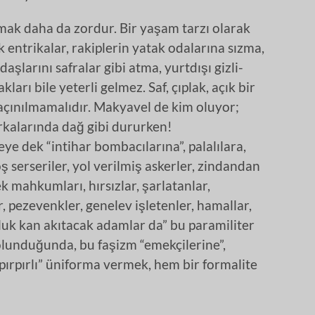
ak daha da zordur. Bir yaşam tarzı olarak
k entrikalar, rakiplerin yatak odalarına sızma,
daşlarını safralar gibi atma, yurtdışı gizli-
ları bile yeterli gelmez. Saf, çıplak, açık bir
 kaçınılmamalıdır. Makyavel de kim oluyor;
 arkalarında dağ gibi dururken!
ye dek “intihar bombacılarına”, palalılara,
boş serseriler, yol verilmiş askerler, zindandan
k mahkumları, hırsızlar, şarlatanlar,
r, pezevenkler, genelev işletenler, hamallar,
oluk kan akıtacak adamlar da” bu paramiliter
olunduğunda, bu faşizm “emekçilerine”,
“pırpırlı” üniforma vermek, hem bir formalite