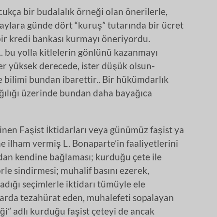
kça bir budalalık örneği olan önerilerle,
aylara günde dört “kuruş” tutarında bir ücret
z bir kredi bankası kurmayı öneriyordu.
. bu yolla kitlelerin gönlünü kazanmayı
er yüksek derecede, ister düşük olsun-
bilimi bundan ibarettir.. Bir hükümdarlık
yağılığı üzerinde bundan daha bayağıca
linen Faşist İktidarları veya günümüz faşist ya
e ilham vermiş L. Bonaparte’in faaliyetlerini
dan kendine bağlaması; kurduğu çete ile
rle sindirmesi; muhalif basını ezerek,
ığı seçimlerle iktidarı tümüyle ele
ılarda tezahürat eden, muhalefeti sopalayan
ği” adlı kurduğu faşist çeteyi de ancak