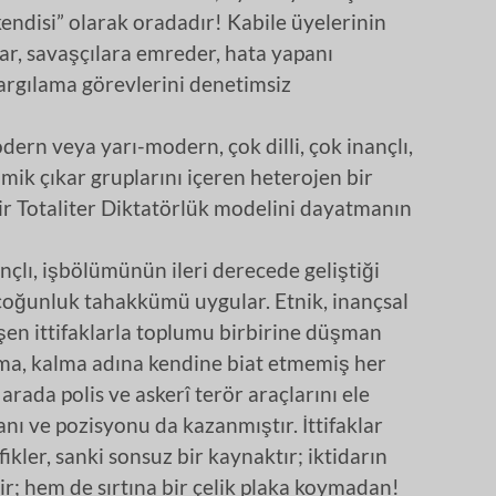
“kendisi” olarak oradadır! Kabile üyelerinin
yar, savaşçılara emreder, hata yapanı
argılama görevlerini denetimsiz
dern veya yarı-modern, çok dilli, çok inançlı,
mik çıkar gruplarını içeren heterojen bir
ir Totaliter Diktatörlük modelini dayatmanın
nançlı, işbölümünün ileri derecede geliştiği
oğunluk tahakkümü uygular. Etnik, inançsal
ğişen ittifaklarla toplumu birbirine düşman
 olma, kalma adına kendine biat etmemiş her
 arada polis ve askerî terör araçlarını ele
ı ve pozisyonu da kazanmıştır. İttifaklar
kler, sanki sonsuz bir kaynaktır; iktidarın
r; hem de sırtına bir çelik plaka koymadan!