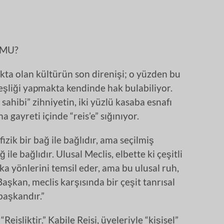
 MU?
ta olan kültürün son direnişi; o yüzden bu
lleşliği yapmakta kendinde hak bulabiliyor.
sahibi” zihniyetin, iki yüzlü kasaba esnafı
 gayreti içinde “reis’e” sığınıyor.
izik bir bağ ile bağlıdır, ama seçilmiş
ile bağlıdır. Ulusal Meclis, elbette ki çeşitli
a yönlerini temsil eder, ama bu ulusal ruh,
aşkan, meclis karşısında bir çeşit tanrısal
başkandır.”
“Reisliktir.” Kabile Reisi, üyeleriyle “kişisel”