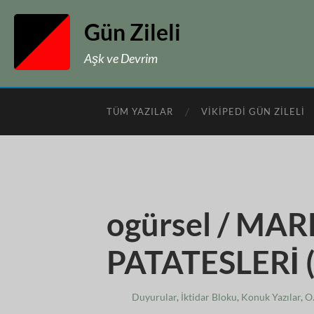
Gün Zileli
Aşk ve Devrim
TÜM YAZILAR
VIKIPEDI GÜN ZILELI
ogürsel / MAR
PATATESLERİ (
Duyurular
,
İktidar Bloku
,
Konuk Yazılar
,
O.