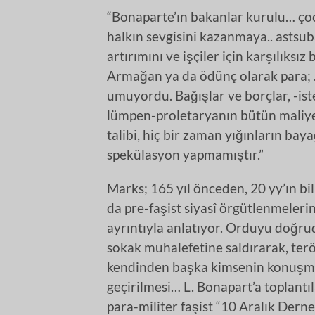
“Bonaparte’ın bakanlar kurulu… çocu
halkın sevgisini kazanmaya.. astsub
artırımını ve işçiler için karşılıksı
Armağan ya da ödünç olarak para; .
umuyordu. Bağışlar ve borçlar, -ist
lümpen-proletaryanın bütün maliye 
talibi, hiç bir zaman yığınların ba
spekülasyon yapmamıştır.”
Marks; 165 yıl önceden, 20 yy’ın bi
da pre-faşist siyasî örgütlenmelerin
ayrıntıyla anlatıyor. Orduyu doğru
sokak muhalefetine saldırarak, terö
kendinden başka kimsenin konuşmad
geçirilmesi… L. Bonapart’a toplant
para-militer faşist “10 Aralık Derne