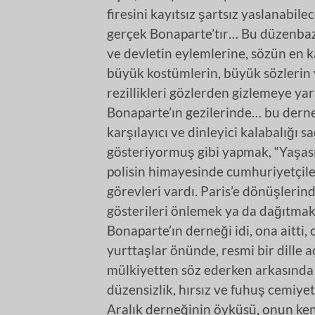
firesini kayıtsız şartsız yaslanabil
gerçek Bonaparte’tır… Bu düzenbaz 
ve devletin eylemlerine, sözün en k
büyük kostümlerin, büyük sözlerin 
rezillikleri gözlerden gizlemeye yar
Bonaparte’ın gezilerinde… bu derne
karşılayıcı ve dinleyici kalabalığı 
gösteriyormuş gibi yapmak, “Yaşası
polisin himayesinde cumhuriyetçile
görevleri vardı. Paris’e dönüşlerind
gösterileri önlemek ya da dağıtmakl
Bonaparte’ın derneği idi, ona aitti,
yurttaşlar önünde, resmi bir dille 
mülkiyetten söz ederken arkasında 
düzensizlik, hırsız ve fuhuş cemiye
Aralık derneğinin öyküsü, onun ke