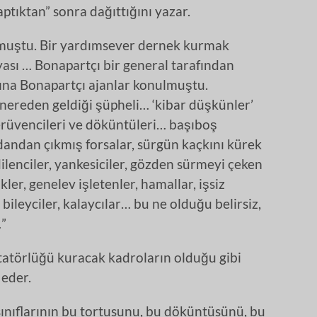
ptıktan” sonra dağıttığını yazar.
lmuştu. Bir yardımsever dernek kurmak
yası … Bonapartçı bir general tarafından
ına Bonapartçı ajanlar konulmuştu.
 nereden geldiği şüpheli… ‘kibar düşkünler’
rüvencileri ve döküntüleri… başıboş
indandan çıkmış forsalar, sürgün kaçkını kürek
dilenciler, yankesiciler, gözden sürmeyi çeken
er, genelev işletenler, hamallar, işsiz
, bileyciler, kalaycılar… bu ne olduğu belirsiz,
…”
ktatörlüğü kuracak kadroların olduğu gibi
 eder.
sınıflarının bu tortusunu, bu döküntüsünü, bu