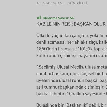
15 OCAK 2016
/
GÜN ZILELI
Tıklanma Sayısı:
66
KABİLE’NİN REİSİ; BAŞKAN OLUR
Ülkede yaşanılan çatışma, yokolmak
denli acımasız; her ahlaksızlığı, ka
1850’lerin Fransa’sı! “Küçük toprak 
kültürünün çırpınışı; hayatını uzatma
” Seçilmiş Ulusal Meclis, ulusa metaf
cumhurbaşkanı, ulusa kişisel bir bağ 
üyelerinde ulusal ruhun başka, başk
asıl cumhurbaşkanında cisimleşir. B
hakka sahiptir. O, halkın sayesinde 
Bu aslında bir “Başkanlık” değil, bir 