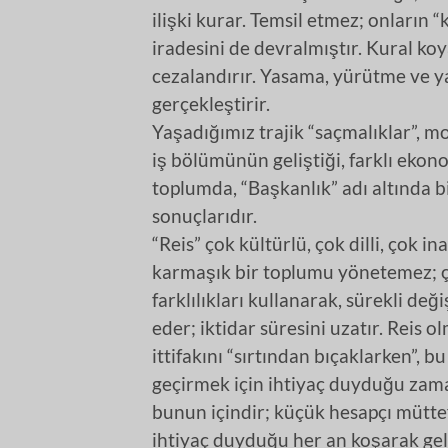
ilişki kurar. Temsil etmez; onların 
iradesini de devralmıştır. Kural ko
cezalandırır. Yasama, yürütme ve y
gerçekleştirir.
Yaşadığımız trajik “saçmalıklar”, mo
iş bölümünün geliştiği, farklı ekono
toplumda, “Başkanlık” adı altında b
sonuçlarıdır.
“Reis” çok kültürlü, çok dilli, çok i
karmaşık bir toplumu yönetemez; ç
farklılıkları kullanarak, sürekli de
eder; iktidar süresini uzatır. Reis
ittifakını “sırtından bıçaklarken”, bu
geçirmek için ihtiyaç duyduğu zaman
bunun içindir; küçük hesapçı müttefi
ihtiyaç duyduğu her an koşarak geli