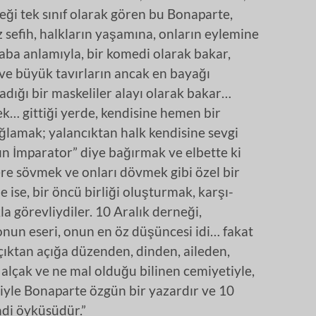
eceği tek sınıf olarak gören bu Bonaparte,
sefih, halkların yaşamına, onların eylemine
aba anlamıyla, bir komedi olarak bakar,
ve büyük tavırların ancak en bayağı
adığı bir maskeliler alayı olarak bakar…
k… gittiği yerde, kendisine hemen bir
sağlamak; yalancıktan halk kendisine sevgi
n İmparator” diye bağırmak ve elbette ki
re sövmek ve onları dövmek gibi özel bir
e ise, bir öncü birliği oluşturmak, karşı-
a görevliydiler. 10 Aralık derneği,
 onun eseri, onun en öz düşüncesi idi… fakat
açıktan açığa düzenden, dinden, aileden,
alçak ve ne mal olduğu bilinen cemiyetiyle,
tiyle Bonaparte özgün bir yazardır ve 10
ndi öyküsüdür.”