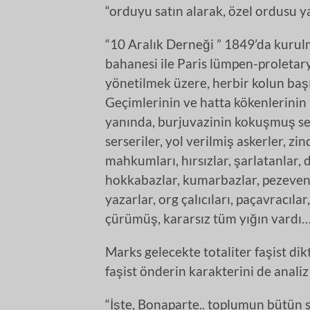
“orduyu satın alarak, özel ordusu ya
“10 Aralık Derneği ” 1849’da kuru
bahanesi ile Paris lümpen-proletar
yönetilmek üzere, herbir kolun baş
Geçimlerinin ve hatta kökenlerinin
yanında, burjuvazinin kokuşmuş se
serseriler, yol verilmiş askerler, z
mahkumları, hırsızlar, şarlatanlar, 
hokkabazlar, kumarbazlar, pezevenkl
yazarlar, org çalıcıları, paçavracılar
çürümüş, kararsız tüm yığın vardı
Marks gelecekte totaliter faşist di
faşist önderin karakterini de analiz
“İşte, Bonaparte.. toplumun bütün 