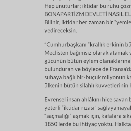
Hep unuturlar; iktidar bu ruhu çözm
BONAPARTİZM DEVLETİ NASIL EL
Bilinir, iktidar her zaman bir “yem
yedireceksin.
“Cumhurbaşkanı “krallık erkinin büt
Meclisten bağımsız olarak atamak 
gücünün bütün eylem olanaklarına s
bulunduran ve böylece de Fransa’
subaya bağlı bir-buçuk milyonun k
ülkenin bütün silahlı kuvvetlerinin
Evrensel insan ahlâkını hiçe sayan 
yeterli “iktidar rızası” sağlayamaya
“saçmalığı” aşmak için, kafalara sık
1850’lerde bu ihtiyaç yoktu. Halkta