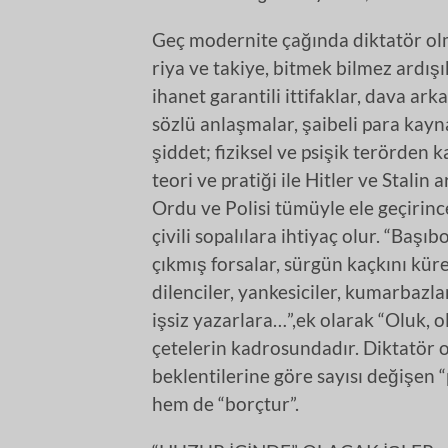
Geç modernite çağında diktatör olm
riya ve takiye, bitmek bilmez ardışı
ihanet garantili ittifaklar, dava arka
sözlü anlaşmalar, şaibeli para kaynak
şiddet; fiziksel ve psişik terörden
teori ve pratiği ile Hitler ve Stalin
Ordu ve Polisi tümüyle ele geçirince
çivili sopalılara ihtiyaç olur. “Başı
çıkmış forsalar, sürgün kaçkını küre
dilenciler, yankesiciler, kumarbazla
işsiz yazarlara…”,ek olarak “Oluk, 
çetelerin kadrosundadır. Diktatör 
beklentilerine göre sayısı değişen 
hem de “borçtur”.