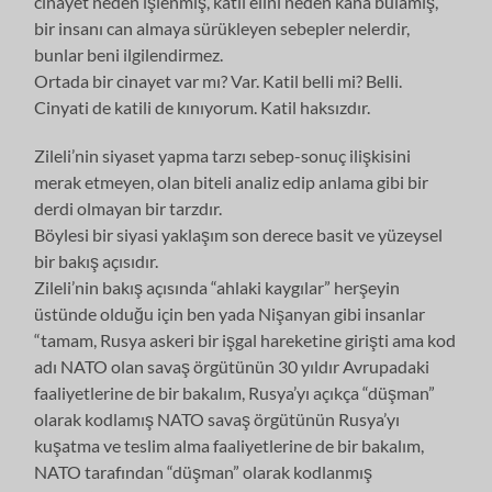
cinayet neden işlenmiş, katil elini neden kana bulamış,
bir insanı can almaya sürükleyen sebepler nelerdir,
bunlar beni ilgilendirmez.
Ortada bir cinayet var mı? Var. Katil belli mi? Belli.
Cinyati de katili de kınıyorum. Katil haksızdır.
Zileli’nin siyaset yapma tarzı sebep-sonuç ilişkisini
merak etmeyen, olan biteli analiz edip anlama gibi bir
derdi olmayan bir tarzdır.
Böylesi bir siyasi yaklaşım son derece basit ve yüzeysel
bir bakış açısıdır.
Zileli’nin bakış açısında “ahlaki kaygılar” herşeyin
üstünde olduğu için ben yada Nişanyan gibi insanlar
“tamam, Rusya askeri bir işgal hareketine girişti ama kod
adı NATO olan savaş örgütünün 30 yıldır Avrupadaki
faaliyetlerine de bir bakalım, Rusya’yı açıkça “düşman”
olarak kodlamış NATO savaş örgütünün Rusya’yı
kuşatma ve teslim alma faaliyetlerine de bir bakalım,
NATO tarafından “düşman” olarak kodlanmış