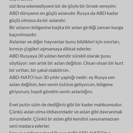
sizi ikna edemediysem bir de şöyle bir örnek vereyim:
ABD dünyanın en güçlü aslanıdır. Rusya da ABD kadar
güçlü olmasa da bir aslandır.
Bir aslanın bölgesine başka bir aslan girdiği zaman kavga
kaçınılmazdır.
Aslanlar ve diğer hayvanlar bunu bildikleri için sınırları,
kırmızı çizgileri aşmamaya dikkat ederler.
ABD Rusyaya 30 yıldan beridir sürekli olarak şunu
söylüyor: sen artık bir aslan değilsin. Olsan olsan bir kurt
bir sırtlan, bir çakal olabilirsin.
ABD-NATO’nun 30 yıldır yaptığı nedir: ey Rusya sen
aslan değilsin, ben senin üstüne geliyorum, bölgene
giriyorum, haydi görelim senin aslanlığını.
Evet putin sizin de dediğiniz gibi bir kader mahkumudur.
Çünkü aslan olma iddiasındadır ve aslan gibi davranmak
zorundadır. Çünkü br aslan gibi kendini savunamazsan
seni madara ederler.
Sonuç: saldirgan taraf Rusya değil ABD-NATO’dur.