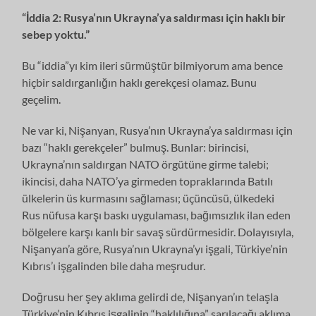
“İddia 2: Rusya’nın Ukrayna’ya saldırması için haklı bir
sebep yoktu.”
Bu “iddia”yı kim ileri sürmüştür bilmiyorum ama bence
hiçbir saldırganlığın haklı gerekçesi olamaz. Bunu
geçelim.
Ne var ki, Nişanyan, Rusya’nın Ukrayna’ya saldırması için
bazı “haklı gerekçeler” bulmuş. Bunlar: birincisi,
Ukrayna’nın saldırgan NATO örgütüne girme talebi;
ikincisi, daha NATO’ya girmeden topraklarında Batılı
ülkelerin üs kurmasını sağlaması; üçüncüsü, ülkedeki
Rus nüfusa karşı baskı uygulaması, bağımsızlık ilan eden
bölgelere karşı kanlı bir savaş sürdürmesidir. Dolayısıyla,
Nişanyan’a göre, Rusya’nın Ukrayna’yı işgali, Türkiye’nin
Kıbrıs’ı işgalinden bile daha meşrudur.
Doğrusu her şey aklıma gelirdi de, Nişanyan’ın telaşla
Türkiye’nin Kıbrıs işgalinin “haklılığına” sarılacağı aklıma