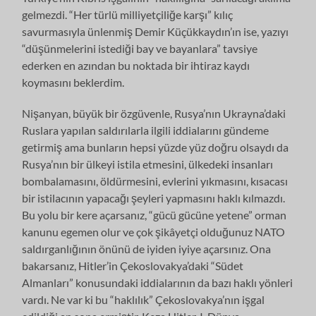
gelmezdi. “Her türlü milliyetçiliğe karşı” kılıç
savurmasıyla ünlenmiş Demir Küçükkaydın’ın ise, yazıyı
“düşünmelerini istediği bay ve bayanlara” tavsiye
ederken en azından bu noktada bir ihtiraz kaydı
koymasını beklerdim.
Nişanyan, büyük bir özgüvenle, Rusya’nın Ukrayna’daki
Ruslara yapılan saldırılarla ilgili iddialarını gündeme
getirmiş ama bunların hepsi yüzde yüz doğru olsaydı da
Rusya’nın bir ülkeyi istila etmesini, ülkedeki insanları
bombalamasını, öldürmesini, evlerini yıkmasını, kısacası
bir istilacının yapacağı şeyleri yapmasını haklı kılmazdı.
Bu yolu bir kere açarsanız, “gücü gücüne yetene” orman
kanunu egemen olur ve çok şikâyetçi olduğunuz NATO
saldırganlığının önünü de iyiden iyiye açarsınız. Ona
bakarsanız, Hitler’in Çekoslovakya’daki “Südet
Almanları” konusundaki iddialarının da bazı haklı yönleri
vardı. Ne var ki bu “haklılık” Çekoslovakya’nın işgal