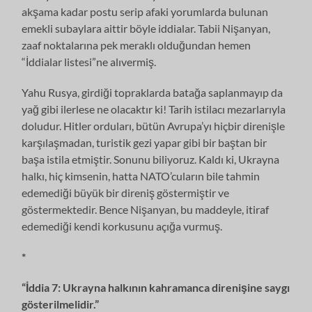
akşama kadar postu serip afaki yorumlarda bulunan
emekli subaylara aittir böyle iddialar. Tabii Nişanyan,
zaaf noktalarına pek meraklı olduğundan hemen
“İddialar listesi”ne alıvermiş.
Yahu Rusya, girdiği topraklarda batağa saplanmayıp da
yağ gibi ilerlese ne olacaktır ki! Tarih istilacı mezarlarıyla
doludur. Hitler orduları, bütün Avrupa’yı hiçbir direnişle
karşılaşmadan, turistik gezi yapar gibi bir baştan bir
başa istila etmiştir. Sonunu biliyoruz. Kaldı ki, Ukrayna
halkı, hiç kimsenin, hatta NATO’cuların bile tahmin
edemediği büyük bir direniş göstermiştir ve
göstermektedir. Bence Nişanyan, bu maddeyle, itiraf
edemediği kendi korkusunu açığa vurmuş.
*
“İddia 7: Ukrayna halkının kahramanca direnişine saygı
gösterilmelidir.”