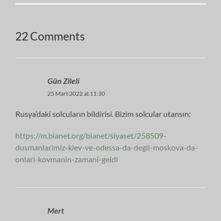
22 Comments
Gün Zileli
25 Mart 2022 at 11:30
Rusya’daki solcuların bildirisi. Bizim solcular utansın:
https://m.bianet.org/bianet/siyaset/258509-
dusmanlarimiz-kiev-ve-odessa-da-degil-moskova-da-
onlari-kovmanin-zamani-geldi
Mert