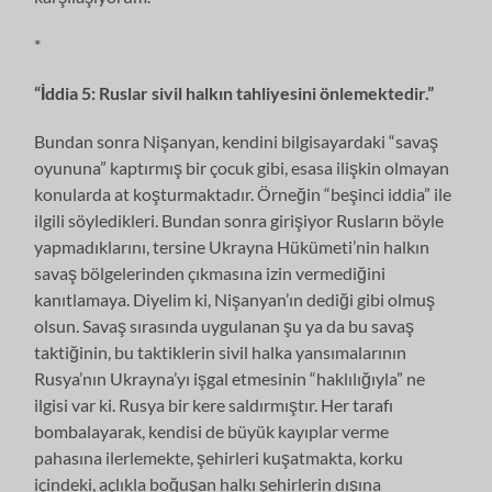
*
“
İddia 5: Ruslar sivil halkın tahliyesini önlemektedir.”
Bundan sonra Nişanyan, kendini bilgisayardaki “savaş
oyununa” kaptırmış bir çocuk gibi, esasa ilişkin olmayan
konularda at koşturmaktadır. Örneğin “beşinci iddia” ile
ilgili söyledikleri. Bundan sonra girişiyor Rusların böyle
yapmadıklarını, tersine Ukrayna Hükümeti’nin halkın
savaş bölgelerinden çıkmasına izin vermediğini
kanıtlamaya. Diyelim ki, Nişanyan’ın dediği gibi olmuş
olsun. Savaş sırasında uygulanan şu ya da bu savaş
taktiğinin, bu taktiklerin sivil halka yansımalarının
Rusya’nın Ukrayna’yı işgal etmesinin “haklılığıyla” ne
ilgisi var ki. Rusya bir kere saldırmıştır. Her tarafı
bombalayarak, kendisi de büyük kayıplar verme
pahasına ilerlemekte, şehirleri kuşatmakta, korku
içindeki, açlıkla boğuşan halkı şehirlerin dışına