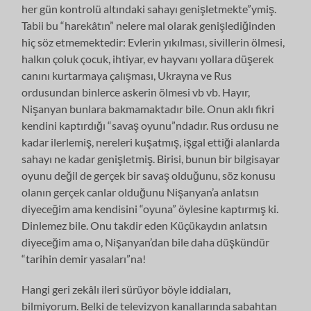
her gün kontrolü altındaki sahayı genişletmekte”ymiş.
Tabii bu “harekâtın” nelere mal olarak genişlediğinden
hiç söz etmemektedir: Evlerin yıkılması, sivillerin ölmesi,
halkın çoluk çocuk, ihtiyar, ev hayvanı yollara düşerek
canını kurtarmaya çalışması, Ukrayna ve Rus
ordusundan binlerce askerin ölmesi vb vb. Hayır,
Nişanyan bunlara bakmamaktadır bile. Onun aklı fikri
kendini kaptırdığı “savaş oyunu”ndadır. Rus ordusu ne
kadar ilerlemiş, nereleri kuşatmış, işgal ettiği alanlarda
sahayı ne kadar genişletmiş. Birisi, bunun bir bilgisayar
oyunu değil de gerçek bir savaş olduğunu, söz konusu
olanın gerçek canlar olduğunu Nişanyan’a anlatsın
diyeceğim ama kendisini “oyuna” öylesine kaptırmış ki.
Dinlemez bile. Onu takdir eden Küçükaydın anlatsın
diyeceğim ama o, Nişanyan’dan bile daha düşkündür
“tarihin demir yasaları”na!
Hangi geri zekâlı ileri sürüyor böyle iddiaları,
bilmiyorum. Belki de televizyon kanallarında sabahtan