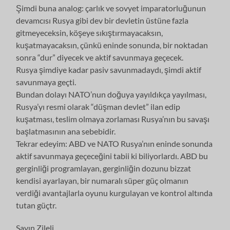
Şimdi buna analog: çarlık ve sovyet imparatorluğunun
devamcısı Rusya gibi dev bir devletin üstüne fazla
gitmeyeceksin, köşeye sıkıştırmayacaksın,
kuşatmayacaksın, çünkü eninde sonunda, bir noktadan
sonra “dur” diyecek ve aktif savunmaya geçecek.
Rusya şimdiye kadar pasiv savunmadaydı, şimdi aktif
savunmaya geçti.
Bundan dolayı NATO’nun doğuya yayıldıkça yayılması,
Rusya’yı resmi olarak “düşman devlet” ilan edip
kuşatması, teslim olmaya zorlaması Rusya’nın bu savaşı
başlatmasının ana sebebidir.
Tekrar edeyim: ABD ve NATO Rusya’nın eninde sonunda
aktif savunmaya geçeceğini tabii ki biliyorlardı. ABD bu
gerginliği programlayan, gerginliğin dozunu bizzat
kendisi ayarlayan, bir numaralı süper güç olmanın
verdiği avantajlarla oyunu kurgulayan ve kontrol altında
tutan güçtr.
Sayın Zileli,