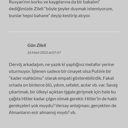
Rusyan’nın korku ve kaygılarına da bir bakalım”
dediğimizde Zileli “böyle şeyler duymak istemiyorum,
bunlar hepsi bahane” deyip kestirip atıyor.
Gün Zileli
26 Mart 2022 at 07:47
Derviş arkadaşım, ne yazık ki yaptığnız metafor yerine
oturmuyor. İşlenen sadece bir cinayet olsa Putin’e bir
“kader mahkûmu” olarak empati gösterebilirdik. Fakat
ortada on binlerce ölü, yıkım, sefalet, acılar vb. var. Savaş
çıkartmak, bir ülkeyi açıktan işgale girişmek için hele bu
çağda Hitler kadar çılgın olmak gerekir. Hitler’in de haklı
gerekçeleri yok muydu? Versay anlaşması, gerçekten de
Almanların esir almamış mıydı? vb.