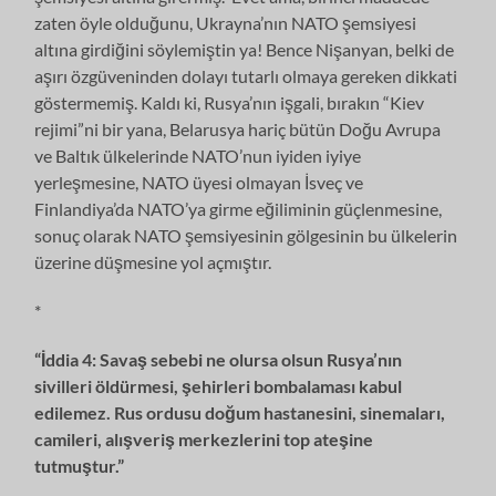
zaten öyle olduğunu, Ukrayna’nın NATO şemsiyesi
altına girdiğini söylemiştin ya! Bence Nişanyan, belki de
aşırı özgüveninden dolayı tutarlı olmaya gereken dikkati
göstermemiş. Kaldı ki, Rusya’nın işgali, bırakın “Kiev
rejimi”ni bir yana, Belarusya hariç bütün Doğu Avrupa
ve Baltık ülkelerinde NATO’nun iyiden iyiye
yerleşmesine, NATO üyesi olmayan İsveç ve
Finlandiya’da NATO’ya girme eğiliminin güçlenmesine,
sonuç olarak NATO şemsiyesinin gölgesinin bu ülkelerin
üzerine düşmesine yol açmıştır.
*
“İddia 4: Savaş sebebi ne olursa olsun Rusya’nın
sivilleri öldürmesi, şehirleri bombalaması kabul
edilemez. Rus ordusu doğum hastanesini, sinemaları,
camileri, alışveriş merkezlerini top ateşine
tutmuştur.”