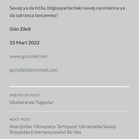
Savaş ya da istila, bilgisayarlardaki savaş oyunlarına ya
da satranca benzemez!
Gün Zileli
25 Mart 2022
www.gunzileli.net
gunzileli@hotmail.com
PREVIOUS POST
Uluslararası Tugaylar
NEXT POST
Anarşistler Ukrayna’yı Tartışıyor: Ukrayna’da Savaş:
Rusya’dan Enternasyonalist Bir Ses