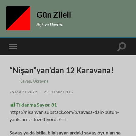
Gün Zileli
Aşk ve Devrim
Toggle
Toggle
search
mobile
field
menu
“Nişan”yan’dan 12 Karavana!
Savaş
,
Ukrayna
25 MART 2022
/
22 COMMENTS
Tıklanma Sayısı:
81
https://nisanyan.substack.com/p/savasa-dair-butun-
yanlslarnz-duzeltiyoruz?s=r
Savaş ya da istila, bilgisayarlardaki savaş oyunlarına