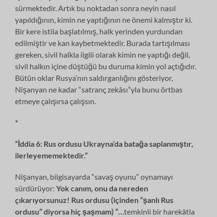
sürmektedir. Artık bu noktadan sonra neyin nasıl
yapıldığının, kimin ne yaptığının ne önemi kalmıştır ki.
Bir kere istila başlatılmış, halk yerinden yurdundan
edilmiştir ve kan kaybetmektedir. Burada tartışılması
gereken, sivil halkla ilgili olarak kimin ne yaptığı değil,
sivil halkın içine düştüğü bu duruma kimin yol açtığıdır.
Bütün oklar Rusya’nın saldırganlığını gösteriyor,
Nişanyan ne kadar “satranç zekâsı”yla bunu örtbas
etmeye çalışırsa çalışsın.
*
“İddia 6: Rus ordusu Ukrayna’da batağa saplanmıştır,
ilerleyememektedir.”
Nişanyan, bilgisayarda “savaş oyunu” oynamayı
sürdürüyor:
Yok canım, onu da nereden
çıkarıyorsunuz! Rus ordusu (içinden “şanlı Rus
ordusu” diyorsa hiç şaşmam) “…
temkinli bir harekâtla