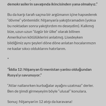
demokrasilerin savaşında ikincisinden yana olmalıyız.”
Bu da karşı tarafı saçma bir argümanın içine hapsederek
“dövme” yöntemidir. Nişanyan’a yakıştıramadım (yoksa
bu noktadan sonra yakıştırdım mı deseydim). Kalkmış
bize, uzun uzun “özgür bir ülke” olarak bilinen
Amerika’nın kötülüklerini anlatmış. Lisedeyken
bildiğimiz aynı şeyleri döne döne anlatan hocalarımızın
ne kadar sıkıcı olduklarını hatırlarım.
*
“İddia 12: Nişanyan Ermenistan yanlısı olduğundan
Rusya’yı savunuyor.”
“Atlar nallanırken kurbağalar ayağını uzatmaz” derler.
Ben de şimdi girmeyeyim böyle “ulusal” konulara.
Sonuç: Nişanyan’ın 12 atışı da karavana!