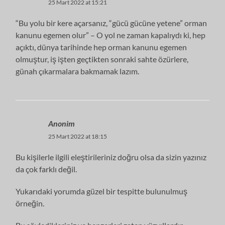
25 Mart 2022 at 15:21
“Bu yolu bir kere açarsanız, “gücü gücüne yetene” orman
kanunu egemen olur” – O yol ne zaman kapalıydı ki, hep
açıktı, dünya tarihinde hep orman kanunu egemen
olmuştur, iş işten geçtikten sonraki sahte özürlere,
günah çıkarmalara bakmamak lazım.
Anonim
25 Mart 2022 at 18:15
Bu kişilerle ilgili eleştirileriniz doğru olsa da sizin yazınız
da çok farklı değil.
Yukarıdaki yorumda güzel bir tespitte bulunulmuş
örneğin.