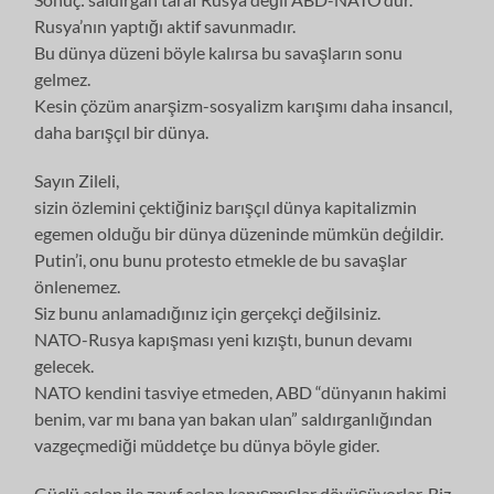
Rusya’nın yaptığı aktif savunmadır.
Bu dünya düzeni böyle kalırsa bu savaşların sonu
gelmez.
Kesin çözüm anarşizm-sosyalizm karışımı daha insancıl,
daha barışçıl bir dünya.
Sayın Zileli,
sizin özlemini çektiğiniz barışçıl dünya kapitalizmin
egemen olduğu bir dünya düzeninde mümkün deģildir.
Putin’i, onu bunu protesto etmekle de bu savaşlar
önlenemez.
Siz bunu anlamadığınız için gerçekçi değilsiniz.
NATO-Rusya kapışması yeni kızıştı, bunun devamı
gelecek.
NATO kendini tasviye etmeden, ABD “dünyanın hakimi
benim, var mı bana yan bakan ulan” saldırganlığından
vazgeçmediği müddetçe bu dünya böyle gider.
Güçlü aslan ile zayıf aslan kapışmışlar dövüşüyorlar. Biz