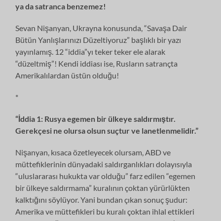
ya da satranca benzemez!
Sevan Nişanyan, Ukrayna konusunda, “Savaşa Dair
Bütün Yanlışlarınızı Düzeltiyoruz” başlıklı bir yazı
yayınlamış. 12 “iddia”yı teker teker ele alarak
“düzeltmiş”! Kendi iddiası ise, Rusların satrançta
Amerikalılardan üstün olduğu!
*
“İddia 1: Rusya egemen bir ülkeye saldırmıştır.
Gerekçesi ne olursa olsun suçtur ve lanetlenmelidir.”
Nişanyan, kısaca özetleyecek olursam, ABD ve
müttefiklerinin dünyadaki saldırganlıkları dolayısıyla
“uluslararası hukukta var olduğu” farz edilen “egemen
bir ülkeye saldırmama” kuralının çoktan yürürlükten
kalktığını söylüyor. Yani bundan çıkan sonuç şudur:
Amerika ve müttefikleri bu kuralı çoktan ihlal ettikleri