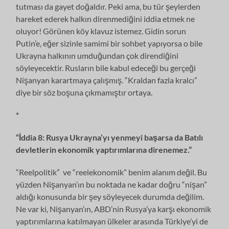
tutması da gayet doğaldır. Peki ama, bu tür şeylerden
hareket ederek halkın direnmediğini iddia etmek ne
oluyor! Görünen köy klavuz istemez. Gidin sorun
Putin’e, eğer sizinle samimi bir sohbet yapıyorsa o bile
Ukrayna halkının umduğundan çok direndiğini
söyleyecektir. Rusların bile kabul edeceği bu gerçeği
Nişanyan karartmaya çalışmış. “Kraldan fazla kralcı”
diye bir söz boşuna çıkmamıştır ortaya.
*
“İddia 8: Rusya Ukrayna’yı yenmeyi başarsa da Batılı
devletlerin ekonomik yaptırımlarına direnemez.”
“Reelpolitik” ve “reelekonomik” benim alanım değil. Bu
yüzden Nişanyan’ın bu noktada ne kadar doğru “nişan”
aldığı konusunda bir şey söyleyecek durumda değilim.
Ne var ki, Nişanyan’ın, ABD’nin Rusya’ya karşı ekonomik
yaptırımlarına katılmayan ülkeler arasında Türkiye’yi de