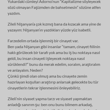
Yukardaki cümleyi Adorno’nun “Kapitalizme söyleyecek
sözü olmayan Faşizmden de bahsetmesin” sözüne atfen
yazdım.
Zileli Nişanyan’a çok kızmış bana da kızacak ama yine de
yazayım: Nişanyan’ın yazdıkları yüzde yüz isabetli.
Farzedelim ortada işlenmiş bir cinayet var.
Ben yada Nişanyan gibi insanlar “tamam, cinayet fiilinin
haklı görülecek bir tarafı yok ama bu iş bu noktaya nasıl
geldi, bu insan cinayeti işleyecek noktaya nasıl
sürüklendi?” bunu da merak edelim, soralım, araştıralım
ve anlayalım. Neden?
Çünkü şimdi olan olmuş ama bu cinayete zemin
hazırlayan koşulları araştırıp anlarsak gelecekte bu tür
cinayetlerin tekrar işlenmesini önleyebiliriz.
Zileli’nin siyaset yapma tarzı ve siyaset yapmaktan
anladığı sanırım şu: ben onu bunu bilmem arkadaş,