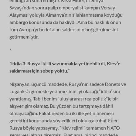
edildiği an sona ermiştir. Keza Hitler, I. Dünya
Savaşı’ndan sonra galip emperyalist kampın Versay
Alaşması yoluyla Almanya’nın silahlanmasına koyduğu
ambargo konusunda da haklıydı. Ama bu haklılık onun
tüm Avrupa’yı hedef alan saldırısının hoşgörülmesini
getirmemiştir.
*
“İddia 3: Rusya iki ili savunmakla yetinebilirdi, Kiev’e
saldırması için sebep yoktu.”
Nişanyan, üçüncü maddede, Rusya’nın sadece Donets ve
Luganks’a girmekle yetinmesinin iyi olacağı “iddia”sını
yanıtlamış. Tabii benim “uluslararası realpolitik”le bir
alışverişim olamaz. Bu yüzden bu tartışmaya dâhil
olmayacağım. Fakat neden bu iki ille yetinilmemesi
gerektiği konusunda söyledikleri oldukça tuhaf. Eğer
Rusya böyle yapsaymış, “Kiev rejimi” tamamen NATO
şemsiyesi altına girermiş. Evet ama, birinci maddede