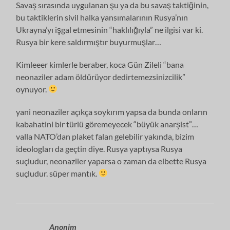
Savaş sırasında uygulanan şu ya da bu savaş taktiğinin,
bu taktiklerin sivil halka yansımalarının Rusya’nın
Ukrayna’yı işgal etmesinin “haklılığıyla” ne ilgisi var ki.
Rusya bir kere saldırmıştır buyurmuşlar…
Kimleeer kimlerle beraber, koca Gün Zileli “bana
neonaziler adam öldürüyor dedirtemezsinizcilik”
oynuyor.
yani neonaziler açıkça soykırım yapsa da bunda onların
kabahatini bir türlü göremeyecek “büyük anarşist”…
valla NATO’dan plaket falan gelebilir yakında, bizim
ideologları da geçtin diye. Rusya yaptıysa Rusya
suçludur, neonaziler yaparsa o zaman da elbette Rusya
suçludur. süper mantık.
Anonim