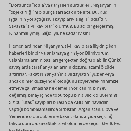
“Dördüncü “iddia”ya karşı ileri sürdükleri, Nişanyan’ın
“objektifliği”ni oldukça sarsacak nitelikte. Bu, Rus
işgalinin yol açtığı sivil kayıplarıyla ilgili “iddia”dır.
Savaşta “sivil kayıplar” olurmuş. Bu acı bir gerçekmiş.
Kınanmalıymış! Sağol ya, ne kadar iyisin!
Hemen ardından Nişanyan, sivil kayıplara ilişkin çıkan
haberleri bir bir yalanlamaya girişiyor. Bilmiyorum,
yalanlamalarının bazıları gerçekten doğru olabilir. Çünkü
savaşlarda taraflar yalanlarının dozunu azami ölçüde
artırırlar. Fakat Nişanyan’ın sivil zayiatın “yüzler veya
ancak binler düzeyinde” olduğunu söyleyerek minimize
etmeye çalışmasına ne demeli! Yok canım, bir şey
değilmiş, bir ay içinde topu topu bin sivilcik ölüvermiş!
Siz bu “ufak” kayıpları bırakın da ABD’nin havadan
yaptığı bombalamalarda Sırbistan, Afganistan, Libya ve
Yemen’de öldürdüklerine bakın. Hani, algıda seçiciliği
biliyordum da, savaştaki sivil ölümlerde seçicilikle ilk kez
karşılaşıyorum.