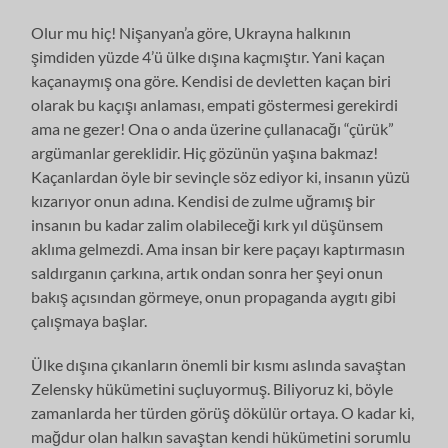
Olur mu hiç! Nişanyan’a göre, Ukrayna halkının
şimdiden yüzde 4’ü ülke dışına kaçmıştır. Yani kaçan
kaçanaymış ona göre. Kendisi de devletten kaçan biri
olarak bu kaçışı anlaması, empati göstermesi gerekirdi
ama ne gezer! Ona o anda üzerine çullanacağı “çürük”
argümanlar gereklidir. Hiç gözünün yaşına bakmaz!
Kaçanlardan öyle bir sevinçle söz ediyor ki, insanın yüzü
kızarıyor onun adına. Kendisi de zulme uğramış bir
insanın bu kadar zalim olabileceği kırk yıl düşünsem
aklıma gelmezdi. Ama insan bir kere paçayı kaptırmasın
saldırganın çarkına, artık ondan sonra her şeyi onun
bakış açısından görmeye, onun propaganda aygıtı gibi
çalışmaya başlar.
Ülke dışına çıkanların önemli bir kısmı aslında savaştan
Zelensky hükümetini suçluyormuş. Biliyoruz ki, böyle
zamanlarda her türden görüş dökülür ortaya. O kadar ki,
mağdur olan halkın savaştan kendi hükümetini sorumlu