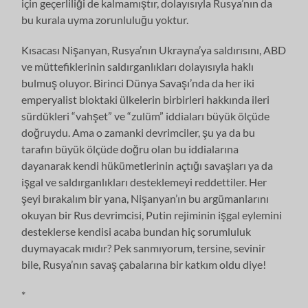
için geçerliliği de kalmamıştır, dolayısıyla Rusya’nın da
bu kurala uyma zorunluluğu yoktur.
Kısacası Nişanyan, Rusya’nın Ukrayna’ya saldırısını, ABD
ve müttefiklerinin saldırganlıkları dolayısıyla haklı
bulmuş oluyor. Birinci Dünya Savaşı’nda da her iki
emperyalist bloktaki ülkelerin birbirleri hakkında ileri
sürdükleri “vahşet” ve “zulüm” iddiaları büyük ölçüde
doğruydu. Ama o zamanki devrimciler, şu ya da bu
tarafın büyük ölçüde doğru olan bu iddialarına
dayanarak kendi hükümetlerinin açtığı savaşları ya da
işgal ve saldırganlıkları desteklemeyi reddettiler. Her
şeyi bırakalım bir yana, Nişanyan’ın bu argümanlarını
okuyan bir Rus devrimcisi, Putin rejiminin işgal eylemini
desteklerse kendisi acaba bundan hiç sorumluluk
duymayacak mıdır? Pek sanmıyorum, tersine, sevinir
bile, Rusya’nın savaş çabalarına bir katkım oldu diye!
*