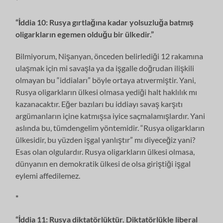
*
“İddia 10: Rusya gırtlağına kadar yolsuzluğa batmış
oligarkların egemen olduğu bir ülkedir.”
Bilmiyorum, Nişanyan, önceden belirlediği 12 rakamına
ulaşmak için mi savaşla ya da işgalle doğrudan ilişkili
olmayan bu “iddiaları” böyle ortaya atıvermiştir. Yani,
Rusya oligarkların ülkesi olmasa yediği halt haklılık mı
kazanacaktır. Eğer bazıları bu iddiayı savaş karşıtı
argümanların içine katmışsa iyice saçmalamışlardır. Yani
aslında bu, tümdengelim yöntemidir. “Rusya oligarkların
ülkesidir, bu yüzden işgal yanlıştır” mı diyeceğiz yani?
Esas olan olgulardır. Rusya oligarkların ülkesi olmasa,
dünyanın en demokratik ülkesi de olsa giriştiği işgal
eylemi affedilemez.
*
“İddia 11: Rusya diktatörlüktür. Diktatörlükle liberal