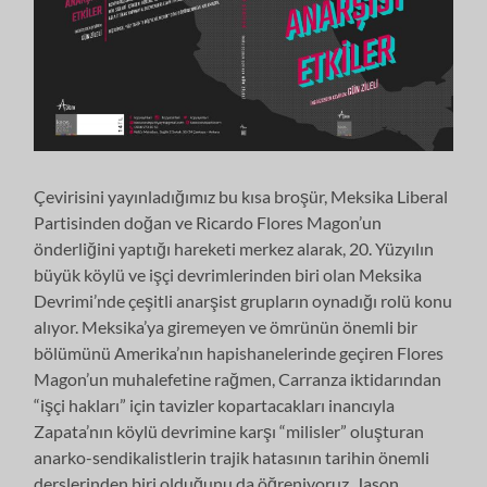
Çevirisini yayınladığımız bu kısa broşür, Meksika Liberal
Partisinden doğan ve Ricardo Flores Magon’un
önderliğini yaptığı hareketi merkez alarak, 20. Yüzyılın
büyük köylü ve işçi devrimlerinden biri olan Meksika
Devrimi’nde çeşitli anarşist grupların oynadığı rolü konu
alıyor. Meksika’ya giremeyen ve ömrünün önemli bir
bölümünü Amerika’nın hapishanelerinde geçiren Flores
Magon’un muhalefetine rağmen, Carranza iktidarından
“işçi hakları” için tavizler kopartacakları inancıyla
Zapata’nın köylü devrimine karşı “milisler” oluşturan
anarko-sendikalistlerin trajik hatasının tarihin önemli
derslerinden biri olduğunu da öğreniyoruz, Jason