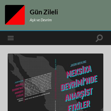
Gün Zileli
Aşk ve Devrim
Toggle
Toggle
search
mobile
field
menu