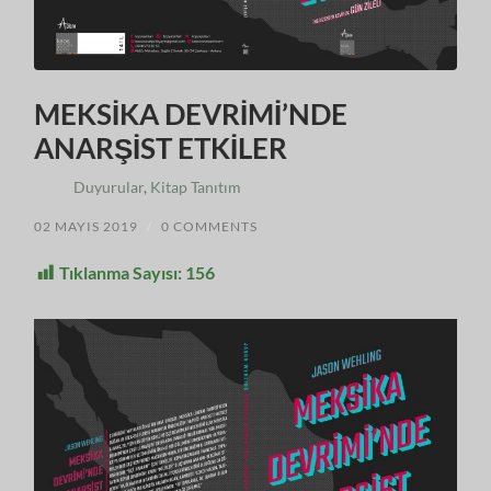
MEKSİKA DEVRİMİ’NDE
ANARŞİST ETKİLER
Duyurular
,
Kitap Tanıtım
02 MAYIS 2019
/
0 COMMENTS
Tıklanma Sayısı:
156