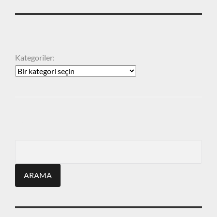
KATEGORILER
Kategoriler:
ARA
Search
for: