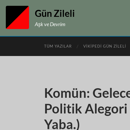
Gün Zileli
Aşk ve Devrim
TÜM YAZILAR
VIKIPEDI GÜN ZILELI
Komün: Geleceğ
Politik Alegori
Yaba.)