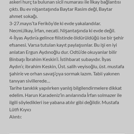
askeri hurç ta bulunan sicil numarası ile İlkay bağlantısı
çıktı. Bu ev nişantaşında Baytar Rasim değl, Baytar
ahmet sokağı.
3-27.mayıs’ta Feriköy’de ki evde yakalandılar.
Necmi,ilkay, İrfan, necati. Nişantaşında ki evde değil.
4-İlyas Aydın’a gelince filistinde öldürüldüğü ise bir şehir
efsanesi. Varsa tutulan kayıt paylaşsınlar. Bu işi en iyi
anlatan Ergun Aydınoğlu dur. Odtü’de okuyanlar bilir
Binbaşı İbrahim Keskin’i. İstihbarat subayıdır. İlyas
Aydın’ı; ibrahim Keskin, Üst. salih veyisoğlu, üst. mustafa
şahin’e ve orhan savaş’çıya sormak lazım. Tabii yakınen
tanıyan sivillerede…
Tarihe tanıklık yapılırken yanlış bilgilendirmelere dikkat
edelim. Harun Karadeniz’in anılarında İrfan solmazer ile
ilgili söyledikleri ise yabana atılır gibi değildir. Mustafa
Lütfi Kıyıcı
Alıntı: