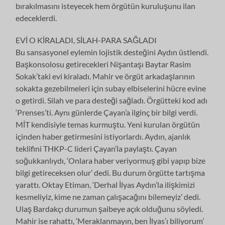
bırakılmasını isteyecek hem örgütün kuruluşunu ilan
edeceklerdi.
EVİ O KİRALADI, SİLAH-PARA SAĞLADI
Bu sansasyonel eylemin lojistik desteğini Aydın üstlendi.
Başkonsolosu getirecekleri Nişantaşı Baytar Rasim
Sokak’taki evi kiraladı. Mahir ve örgüt arkadaşlarının
sokakta gezebilmeleri için subay elbiselerini hücre evine
o getirdi. Silah ve para desteği sağladı. Örgütteki kod adı
‘Prenses’ti. Aynı günlerde Çayan’a ilginç bir bilgi verdi.
MİT kendisiyle temas kurmuştu. Yeni kurulan örgütün
içinden haber getirmesini istiyorlardı. Aydın, ajanlık
teklifini THKP-C lideri Çayan’la paylaştı. Çayan
soğukkanlıydı, ‘Onlara haber veriyormuş gibi yapıp bize
bilgi getireceksen olur’ dedi. Bu durum örgütte tartışma
yarattı. Oktay Etiman, ‘Derhal İlyas Aydın’la ilişkimizi
kesmeliyiz, kime ne zaman çalışacağını bilemeyiz’ dedi.
Ulaş Bardakçı durumun şaibeye açık olduğunu söyledi.
Mahir ise rahattı, ‘Meraklanmayın, ben İlyas’ı biliyorum’