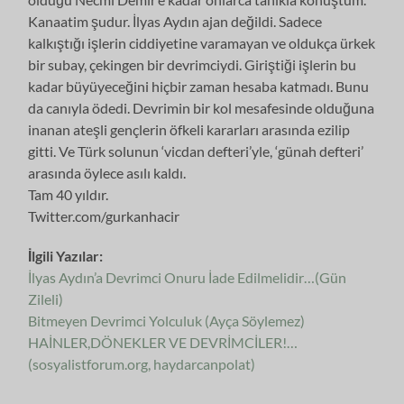
Kanaatim şudur. İlyas Aydın ajan değildi. Sadece
kalkıştığı işlerin ciddiyetine varamayan ve oldukça ürkek
bir subay, çekingen bir devrimciydi. Giriştiği işlerin bu
kadar büyüyeceğini hiçbir zaman hesaba katmadı. Bunu
da canıyla ödedi. Devrimin bir kol mesafesinde olduğuna
inanan ateşli gençlerin öfkeli kararları arasında ezilip
gitti. Ve Türk solunun ‘vicdan defteri’yle, ‘günah defteri’
arasında öylece asılı kaldı.
Tam 40 yıldır.
Twitter.com/gurkanhacir
İlgili Yazılar:
İlyas Aydın’a Devrimci Onuru İade Edilmelidir…(Gün
Zileli)
Bitmeyen Devrimci Yolculuk (Ayça Söylemez)
HAİNLER,DÖNEKLER VE DEVRİMCİLER!…
(sosyalistforum.org, haydarcanpolat)