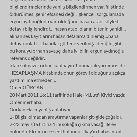
bilgilendirmelerinde yanlış bilgilendirmen var. filistinde
öldürülmesi şehir efsanesi değil. işkenceli sorgulamada
ergun aydınoğluda var..olduğunu hasan ataol söyledi.
detaylı bilgilendirdi… hasan ataol olanın bitenin şahidi…
alınan ses kayıtlarını hasan defalarca dinlemiş…bana
detaylı anlattı….bandlar gültene verilmiş.. dediğin gibi
bu konuyu orhan savaşçı daha iyi bilir.. ergun aydınoğlu
referans değildir…
İrfan solmazer orhan kabibayın 1 numaralı yardımcısıdır.
HESAPLAŞMA kitabında onun görevli olduğunu açıkça
yazdım ima etmeden…
Ömer GÜRCAN
20 Mart 2011 16:11 tarihinde Hale-M.Lutfi Kiyici yazdı:
Ömer merhaba,
Gürkan Hacır yanlış anlatıyor.
1- Bilgisi olmadan araştırma yapanlar git-gide çoğaldı.
2-23 mayıs’ta fırtına 1 ile sokağa çıkma yasağı ile ev
bulundu. Elrom’un cesedi bulundu. İlkay’ın babasına ait