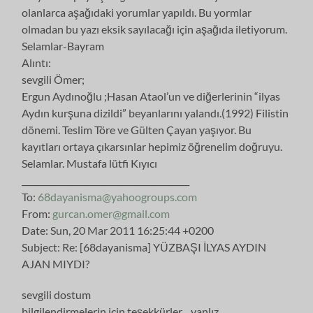
olanlarca aşağıdaki yorumlar yapıldı. Bu yormlar
olmadan bu yazı eksik sayılacağı için aşağıda iletiyorum.
Selamlar-Bayram
Alıntı:
sevgili Ömer;
Ergun Aydınoğlu ;Hasan Ataol’un ve diğerlerinin “ilyas
Aydın kurşuna dizildi” beyanlarını yalandı.(1992) Filistin
dönemi. Teslim Töre ve Gülten Çayan yaşıyor. Bu
kayıtları ortaya çıkarsınlar hepimiz öğrenelim doğruyu.
Selamlar. Mustafa lütfi Kıyıcı
________________________________________
To:
68dayanisma@yahoogroups.com
From:
gurcan.omer@gmail.com
Date: Sun, 20 Mar 2011 16:25:44 +0200
Subject: Re: [68dayanisma] YÜZBAŞI İLYAS AYDIN
AJAN MIYDI?
sevgili dostum
bilgilendirmelerin için teşekkürler…yanlız