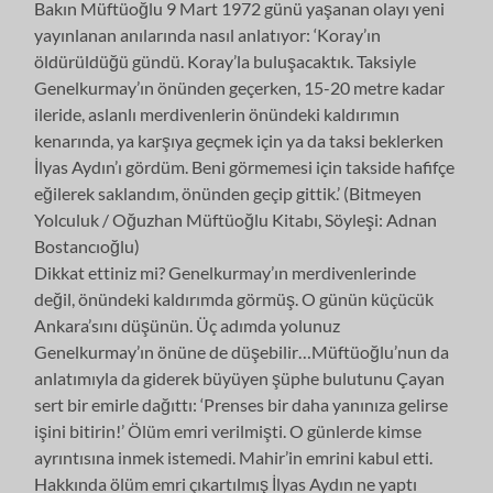
Bakın Müftüoğlu 9 Mart 1972 günü yaşanan olayı yeni
yayınlanan anılarında nasıl anlatıyor: ‘Koray’ın
öldürüldüğü gündü. Koray’la buluşacaktık. Taksiyle
Genelkurmay’ın önünden geçerken, 15-20 metre kadar
ileride, aslanlı merdivenlerin önündeki kaldırımın
kenarında, ya karşıya geçmek için ya da taksi beklerken
İlyas Aydın’ı gördüm. Beni görmemesi için takside hafifçe
eğilerek saklandım, önünden geçip gittik.’ (Bitmeyen
Yolculuk / Oğuzhan Müftüoğlu Kitabı, Söyleşi: Adnan
Bostancıoğlu)
Dikkat ettiniz mi? Genelkurmay’ın merdivenlerinde
değil, önündeki kaldırımda görmüş. O günün küçücük
Ankara’sını düşünün. Üç adımda yolunuz
Genelkurmay’ın önüne de düşebilir…Müftüoğlu’nun da
anlatımıyla da giderek büyüyen şüphe bulutunu Çayan
sert bir emirle dağıttı: ‘Prenses bir daha yanınıza gelirse
işini bitirin!’ Ölüm emri verilmişti. O günlerde kimse
ayrıntısına inmek istemedi. Mahir’in emrini kabul etti.
Hakkında ölüm emri çıkartılmış İlyas Aydın ne yaptı