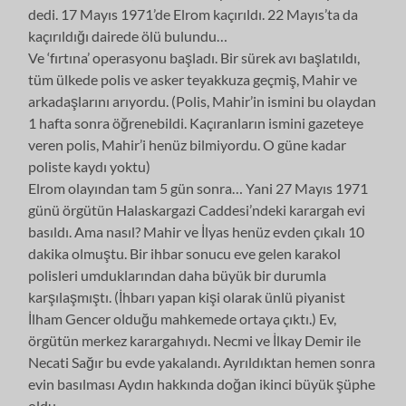
dedi. 17 Mayıs 1971’de Elrom kaçırıldı. 22 Mayıs’ta da
kaçırıldığı dairede ölü bulundu…
Ve ‘fırtına’ operasyonu başladı. Bir sürek avı başlatıldı,
tüm ülkede polis ve asker teyakkuza geçmiş, Mahir ve
arkadaşlarını arıyordu. (Polis, Mahir’in ismini bu olaydan
1 hafta sonra öğrenebildi. Kaçıranların ismini gazeteye
veren polis, Mahir’i henüz bilmiyordu. O güne kadar
poliste kaydı yoktu)
Elrom olayından tam 5 gün sonra… Yani 27 Mayıs 1971
günü örgütün Halaskargazi Caddesi’ndeki karargah evi
basıldı. Ama nasıl? Mahir ve İlyas henüz evden çıkalı 10
dakika olmuştu. Bir ihbar sonucu eve gelen karakol
polisleri umduklarından daha büyük bir durumla
karşılaşmıştı. (İhbarı yapan kişi olarak ünlü piyanist
İlham Gencer olduğu mahkemede ortaya çıktı.) Ev,
örgütün merkez karargahıydı. Necmi ve İlkay Demir ile
Necati Sağır bu evde yakalandı. Ayrıldıktan hemen sonra
evin basılması Aydın hakkında doğan ikinci büyük şüphe
oldu.