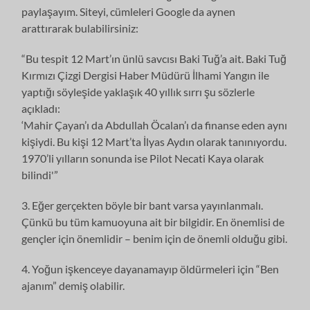
paylaşayım. Siteyi, cümleleri Google da aynen
arattırarak bulabilirsiniz:
“Bu tespit 12 Mart’ın ünlü savcısı Baki Tuğ’a ait. Baki Tuğ
Kırmızı Çizgi Dergisi Haber Müdürü İlhami Yangın ile
yaptığı söyleşide yaklaşık 40 yıllık sırrı şu sözlerle
açıkladı:
‘Mahir Çayan’ı da Abdullah Öcalan’ı da finanse eden aynı
kişiydi. Bu kişi 12 Mart’ta İlyas Aydın olarak tanınıyordu.
1970’li yılların sonunda ise Pilot Necati Kaya olarak
bilindi'”
3. Eğer gerçekten böyle bir bant varsa yayınlanmalı.
Çünkü bu tüm kamuoyuna ait bir bilgidir. En önemlisi de
gençler için önemlidir – benim için de önemli olduğu gibi.
4. Yoğun işkenceye dayanamayıp öldürmeleri için “Ben
ajanım” demiş olabilir.