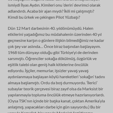
ismiydi İlyas Aydın. Kimileri onu ‘derin’ devrimci olarak
adlandırdı. Acaba bir ajan mıydı? İkili mi çalışmıştı?
Kimdi bu ürkek ve çekingen Pilot Yüzbaşı?
Dün 12 Mart darbesinin 40. yıldönümüydü. Halen
etkilerini yaşadığımız bu müdahalenin üzerinden 40 yıl
geçmesine karşın o günlere ilişkin bilmediğimiz ne kadar
çok şey var aslında… Önce biraz başından başlayayım.
1968 tüm dünyayı olduğu gibi Türkiye’yi de derinden
sarsmıştı. Öğrenciler sokağa dökülmüş, özgürlük ve
eşitlik talebi olan geniş halk kitlelerine öncülük
ediyordu. İşçiler, memurlar, işsizler yavaş yavaş
aydınlanmaya başlayan köylü hareketleri ‘sokağın’ tadını
almaya başlamıştı. Ordu da boş durmuyordu. ‘İlerici’
subaylar teorik çerçevesi biraz zayıf olsa da Marksist bir
yapılanmayla topluma öncülük etmeye hazırlanıyorlardı.
(Oysa TSK’nın içinde bir başka kanat, çoktan Amerika’yla
anlaşmış, yapacakları darbe için gün sayıyordu.) Bu bir
yanıyla Kemalist, bir yanıyla Marksist örgütlenme