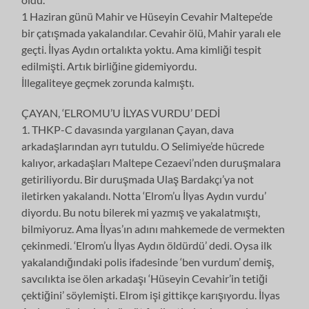
1 Haziran günü Mahir ve Hüseyin Cevahir Maltepe’de
bir çatışmada yakalandılar. Cevahir ölü, Mahir yaralı ele
geçti. İlyas Aydın ortalıkta yoktu. Ama kimliği tespit
edilmişti. Artık birliğine gidemiyordu.
İllegaliteye geçmek zorunda kalmıştı.
ÇAYAN, ‘ELROMU’U İLYAS VURDU’ DEDİ
1. THKP-C davasında yargılanan Çayan, dava
arkadaşlarından ayrı tutuldu. O Selimiye’de hücrede
kalıyor, arkadaşları Maltepe Cezaevi’nden duruşmalara
getiriliyordu. Bir duruşmada Ulaş Bardakçı’ya not
iletirken yakalandı. Notta ‘Elrom’u İlyas Aydın vurdu’
diyordu. Bu notu bilerek mi yazmış ve yakalatmıştı,
bilmiyoruz. Ama İlyas’ın adını mahkemede de vermekten
çekinmedi. ‘Elrom’u İlyas Aydın öldürdü’ dedi. Oysa ilk
yakalandığındaki polis ifadesinde ‘ben vurdum’ demiş,
savcılıkta ise ölen arkadaşı ‘Hüseyin Cevahir’in tetiği
çektiğini’ söylemişti. Elrom işi gittikçe karışıyordu. İlyas