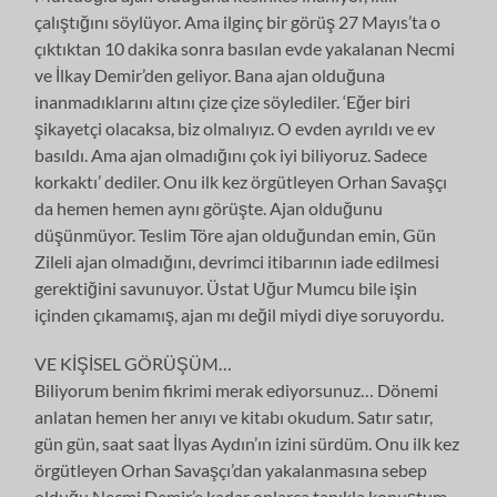
çalıştığını söylüyor. Ama ilginç bir görüş 27 Mayıs’ta o
çıktıktan 10 dakika sonra basılan evde yakalanan Necmi
ve İlkay Demir’den geliyor. Bana ajan olduğuna
inanmadıklarını altını çize çize söylediler. ‘Eğer biri
şikayetçi olacaksa, biz olmalıyız. O evden ayrıldı ve ev
basıldı. Ama ajan olmadığını çok iyi biliyoruz. Sadece
korkaktı’ dediler. Onu ilk kez örgütleyen Orhan Savaşçı
da hemen hemen aynı görüşte. Ajan olduğunu
düşünmüyor. Teslim Töre ajan olduğundan emin, Gün
Zileli ajan olmadığını, devrimci itibarının iade edilmesi
gerektiğini savunuyor. Üstat Uğur Mumcu bile işin
içinden çıkamamış, ajan mı değil miydi diye soruyordu.
VE KİŞİSEL GÖRÜŞÜM…
Biliyorum benim fikrimi merak ediyorsunuz… Dönemi
anlatan hemen her anıyı ve kitabı okudum. Satır satır,
gün gün, saat saat İlyas Aydın’ın izini sürdüm. Onu ilk kez
örgütleyen Orhan Savaşçı’dan yakalanmasına sebep
olduğu Necmi Demir’e kadar onlarca tanıkla konuştum.