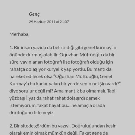
Genç
29 Haziran 2011 at 21:07
Merhaba,
1. Bir insan yazıda da belirtildiği gibi genel kurmay’ın
önünde durmuş olabilir. Oğuzhan Müftüoğlu da bir
süre, yayınlanan fotoğrafı lise fotoğrafı olduğu için
rahatça dolaşıyor kuryelik yapıyordu. Bu mantıkla
hareket edilecek olsa “Oğuzhan Müftüoğlu, Genel
Kurmay’a bu kadar yakın bir yerde senin ne işin vardı?”
diye sorulur değil mi? Ama mantık bu olmamalı. Tabii
yüzbaşı İlyas da rahat rahat dolaşırdı demek
istemiyorum, fakat hayat bu… ne amaçla orada
durduğunu bilemeyiz.
2. Bir sitede gördüm bu yazıyı. Doğruluğundan kesin
olarak emin olmak mümkün değil. Fakat gene de