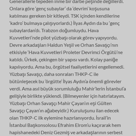
Generallerle tepeden inme bir darbe peşinde değillerdi.
Onlara göre ‘genç subaylar’ da ‘devrim’ koşusuna
katılması gereken bir kitleydi. TSK içinden kendilerine
‘kadro’ bulmaya çalışıyorlardı.) İlyas Aydın da bu ‘genç
subaylardan’dı. Trabzon doğumluydu. Hava
Kuvvetleri’nde pilot yüzbaşı olarak görev yapıyordu.
Devre arkadaşları Haldun Yeşil ve Orhan Savaşçı’nın
etkisiyle ‘Hava Kuvvetleri Proleter Devrimci Örgütü’ne
katıldı. Ürkek, çekingen bir yapısı vardı. Kolay paniğe
kapılıyordu. Ama bu, örgütsel faaliyetlerini engellemedi.
Yüzbaşı Savaşçı, daha sonraları THKP-C ile
bütünleşecek bu ‘örgütte’ İlyas Aydın’a önemli görevler
verdi. Ama asıl büyük sorumluluğu Mahir’lerin İstanbul’a
gelişiyle birlikte yüklendi. (Bilmeyenler için hatırlatayım.
Yüzbaşı Orhan Savaşçı Mahir Çayan’ın eşi Gülten
Savaşçı Çayan’ın ağabeyidir.) Kuruluşunu ilan edecek
olan THKP-C ilk eylemine hazırlanıyordu. İsrail’in
İstanbul Başkonsolosu Efrahim Elrom’u kaçırarak hem
hapishanedeki Deniz Gezmiş ve arkadaşlarının serbest