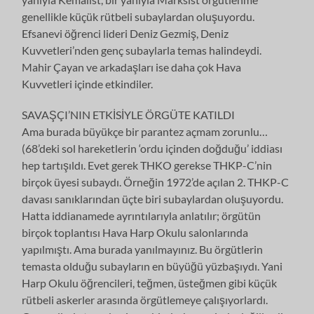
genellikle küçük rütbeli subaylardan oluşuyordu.
Efsanevi öğrenci lideri Deniz Gezmiş, Deniz
Kuvvetleri’nden genç subaylarla temas halindeydi.
Mahir Çayan ve arkadaşları ise daha çok Hava
Kuvvetleri içinde etkindiler.
SAVAŞÇI’NIN ETKİSİYLE ÖRGÜTE KATILDI
Ama burada büyükçe bir parantez açmam zorunlu…
(68’deki sol hareketlerin ‘ordu içinden doğduğu’ iddiası
hep tartışıldı. Evet gerek THKO gerekse THKP-C’nin
birçok üyesi subaydı. Örneğin 1972’de açılan 2. THKP-C
davası sanıklarından üçte biri subaylardan oluşuyordu.
Hatta iddianamede ayrıntılarıyla anlatılır; örgütün
birçok toplantısı Hava Harp Okulu salonlarında
yapılmıştı. Ama burada yanılmayınız. Bu örgütlerin
temasta olduğu subayların en büyüğü yüzbaşıydı. Yani
Harp Okulu öğrencileri, teğmen, üsteğmen gibi küçük
rütbeli askerler arasında örgütlemeye çalışıyorlardı.