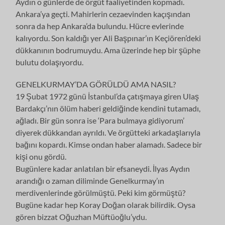
Aydın o günlerde de örgüt faaliyetinden kopmadı.
Ankara’ya geçti. Mahirlerin cezaevinden kaçışından
sonra da hep Ankara’da bulundu. Hücre evlerinde
kalıyordu. Son kaldığı yer Ali Başpınar’ın Keçiören’deki
dükkanının bodrumuydu. Ama üzerinde hep bir şüphe
bulutu dolaşıyordu.
GENELKURMAY’DA GÖRÜLDÜ AMA NASIL?
19 Şubat 1972 günü İstanbul’da çatışmaya giren Ulaş
Bardakçı’nın ölüm haberi geldiğinde kendini tutamadı,
ağladı. Bir gün sonra ise ‘Para bulmaya gidiyorum’
diyerek dükkandan ayrıldı. Ve örgütteki arkadaşlarıyla
bağını kopardı. Kimse ondan haber alamadı. Sadece bir
kişi onu gördü.
Bugünlere kadar anlatılan bir efsaneydi. İlyas Aydın
arandığı o zaman diliminde Genelkurmay’ın
merdivenlerinde görülmüştü. Peki kim görmüştü?
Bugüne kadar hep Koray Doğan olarak bilirdik. Oysa
gören bizzat Oğuzhan Müftüoğlu’ydu.