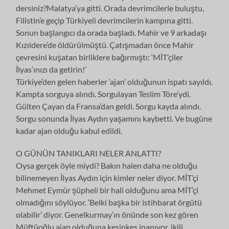
dersiniz?Malatya’ya gitti. Orada devrimcilerle buluştu,
Filistin’e geçip Türkiyeli devrimcilerin kampına gitti.
Sonun başlangıcı da orada başladı. Mahir ve 9 arkadaşı
Kızıldere’de öldürülmüştü. Çatışmadan önce Mahir
çevresini kuşatan birliklere bağırmıştı: ‘MİT’çiler
İlyas’ınızı da getirin!’
Türkiye’den gelen haberler ‘ajan’ olduğunun ispatı sayıldı.
Kampta sorguya alındı. Sorgulayan Teslim Töre’ydi.
Gülten Çayan da Fransa’dan geldi. Sorgu kayda alındı.
Sorgu sonunda İlyas Aydın yaşamını kaybetti. Ve bugüne
kadar ajan olduğu kabul edildi.
O GÜNÜN TANIKLARI NELER ANLATTI?
Oysa gerçek öyle miydi? Bakın halen daha ne olduğu
bilinemeyen İlyas Aydın için kimler neler diyor. MİT’çi
Mehmet Eymür şüpheli bir hali olduğunu ama MİT’çi
olmadığını söylüyor. ‘Belki başka bir istihbarat örgütü
olabilir’ diyor. Genelkurmay’ın önünde son kez gören
Müftüoğlu ajan olduğuna kesinkes inanıyor, ikili