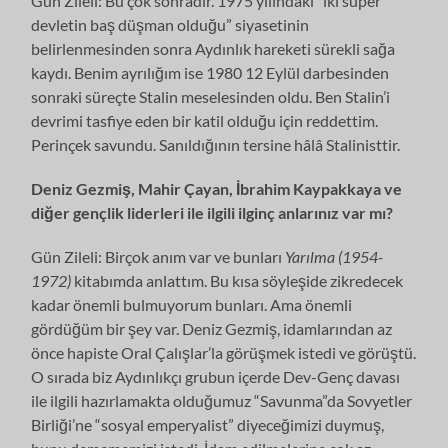
Gün Zileli: Bu çok sonradır. 1975 yılındaki “iki süper
devletin baş düşman olduğu” siyasetinin
belirlenmesinden sonra Aydınlık hareketi sürekli sağa
kaydı. Benim ayrılığım ise 1980 12 Eylül darbesinden
sonraki süreçte Stalin meselesinden oldu. Ben Stalin’i
devrimi tasfiye eden bir katil olduğu için reddettim.
Perinçek savundu. Sanıldığının tersine hâlâ Stalinisttir.
Deniz Gezmiş, Mahir Çayan, İbrahim Kaypakkaya ve
diğer gençlik liderleri ile ilgili ilginç anlarınız var mı?
Gün Zileli: Birçok anım var ve bunları
Yarılma (1954-
1972)
kitabımda anlattım. Bu kısa söyleşide zikredecek
kadar önemli bulmuyorum bunları. Ama önemli
gördüğüm bir şey var. Deniz Gezmiş, idamlarından az
önce hapiste Oral Çalışlar’la görüşmek istedi ve görüştü.
O sırada biz Aydınlıkçı grubun içerde Dev-Genç davası
ile ilgili hazırlamakta olduğumuz “Savunma”da Sovyetler
Birliği’ne “sosyal emperyalist” diyeceğimizi duymuş,