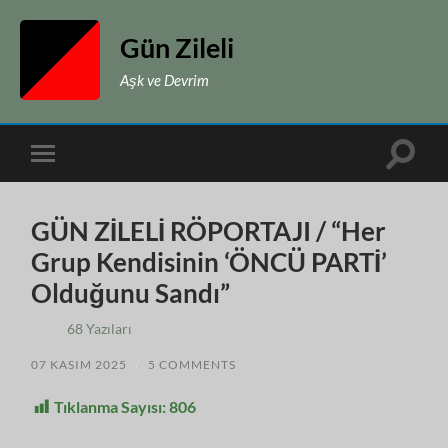
Gün Zileli
Aşk ve Devrim
Toggle
Toggle
search
mobile
field
menu
GÜN ZİLELİ RÖPORTAJI / “Her
Grup Kendisinin ‘ÖNCÜ PARTİ’
Olduğunu Sandı”
68 Yazıları
07 KASIM 2025
/
5 COMMENTS
Tıklanma Sayısı:
806