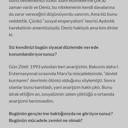
bunu demememizi istedi. İdam edilmelerine çok az
zaman vardı ve Deniz, bu nitelemenin kendi davalarına
da zarar vereceğini düşünüyordu sanırım. Ama biz bunu
reddettik. Çünkü “sosyal emperyalizm” teorisi Aydınlık
hareketinin amentüsüydü. Deniz haklıydı ama kim dinler
ki.
Siz kendinizi bugün siyasal düzlemde nerede
konumlandırıyorsunuz?
Gün Zileli: 1993 yılından beri anarşistim. Bakunin daha I.
Enternasyonal sırasında Marx’la mücadelesinde, “devlet
kurmanın” devrimin ölümü olduğunu söylemişti. Sonra
olanlar bunu kanıtladı, yani anarşizm haklı çıktı. Bunu
idrak ettiğim an, sosyalizmin zaten çöktüğü o ortamda
anarşizmi benimsedim.
Bugünün gençlerine baktığınızda ne görüyorsunuz?
Bugünün mücadele zemini ne olmalı?