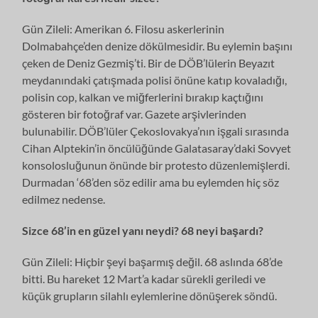
Gün Zileli: Amerikan 6. Filosu askerlerinin
Dolmabahçe’den denize dökülmesidir. Bu eylemin başını
çeken de Deniz Gezmiş’ti. Bir de DÖB’lülerin Beyazıt
meydanındaki çatışmada polisi önüne katıp kovaladığı,
polisin cop, kalkan ve miğferlerini bırakıp kaçtığını
gösteren bir fotoğraf var. Gazete arşivlerinden
bulunabilir. DÖB’lüler Çekoslovakya’nın işgali sırasında
Cihan Alptekin’in öncülüğünde Galatasaray’daki Sovyet
konsolosluğunun önünde bir protesto düzenlemişlerdi.
Durmadan ‘68’den söz edilir ama bu eylemden hiç söz
edilmez nedense.
Sizce 68’in en güzel yanı neydi? 68 neyi başardı?
Gün Zileli: Hiçbir şeyi başarmış değil. 68 aslında 68’de
bitti. Bu hareket 12 Mart’a kadar sürekli geriledi ve
küçük grupların silahlı eylemlerine dönüşerek söndü.