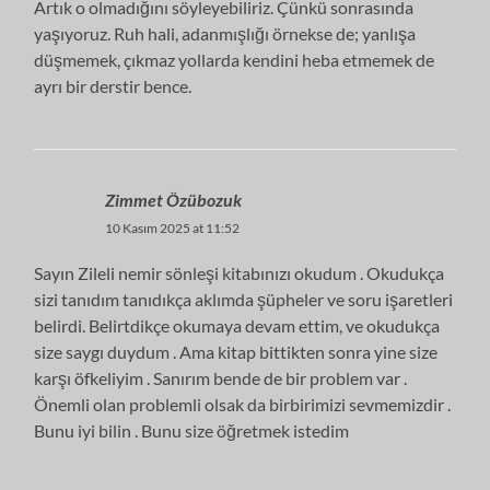
Artık o olmadığını söyleyebiliriz. Çünkü sonrasında
yaşıyoruz. Ruh hali, adanmışlığı örnekse de; yanlışa
düşmemek, çıkmaz yollarda kendini heba etmemek de
ayrı bir derstir bence.
Zimmet Özübozuk
10 Kasım 2025 at 11:52
Sayın Zileli nemir sönleşi kitabınızı okudum . Okudukça
sizi tanıdım tanıdıkça aklımda şüpheler ve soru işaretleri
belirdi. Belirtdikçe okumaya devam ettim, ve okudukça
size saygı duydum . Ama kitap bittikten sonra yine size
karşı öfkeliyim . Sanırım bende de bir problem var .
Önemli olan problemli olsak da birbirimizi sevmemizdir .
Bunu iyi bilin . Bunu size öğretmek istedim