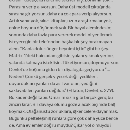
Parasını verip alıyorsun. Daha üst modeli çıktığında
sırasına giriyorsun, daha da çok para verip alıyorsun.
Artık sabır yok, sıkıcı kitaplar, uzun araştırmalar yok,
enine boyuna düşünmek yok. Bir hayal alemindesin;
sonunda daha fazla para vererek modelini yenilemek
isteyeceğin bir telefondan başka bir şey bırakmayan
alem. “Kanla dolu sünger beynimi içtin” gibi bir şey.
Matrix 1’deki hain adam gibisin, yalanı yıkmak yerine,
yalanda kalmaya isteklisin. Tüketiyorsun, doymuyorsun.
Devlet’de hoşuma giden bir diyalogda geçiyordu “…
Neden? Çünkü gerçek yiyecek değil yedikleri,
doyurdukları yanları da asıl var olan, yediğini
saklayabilen yanları değildir.” (Eflatun, Devlet, s. 279).
Bu kader değil tabii. Umarım sizin gibi birçok genç bu
zinciri kırar. Bir davaya ölümü göze alacak biçimde baş
koymak. Olağanüstü zorluklara, işkencelere dayanmak.
Bugünkü pelteleşmiş ruhlara göre çok daha yüce bence
de. Ama eylemler doğru muydu? Çıkar yol o muydu?