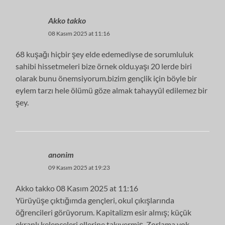
Akko takko
08 Kasım 2025 at 11:16
68 kuşağı hiçbir şey elde edemediyse de sorumluluk
sahibi hissetmeleri bize örnek oldu.yaşı 20 lerde biri
olarak bunu önemsiyorum.bizim gençlik için böyle bir
eylem tarzı hele ölümü göze almak tahayyül edilemez bir
şey.
anonim
09 Kasım 2025 at 19:23
Akko takko 08 Kasım 2025 at 11:16
Yürüyüşe çıktığımda gençleri, okul çıkışlarında
öğrencileri görüyorum. Kapitalizm esir almış; küçük
ekranlı kelepçeleri ellerine takıvermiş. Zorlama yok…