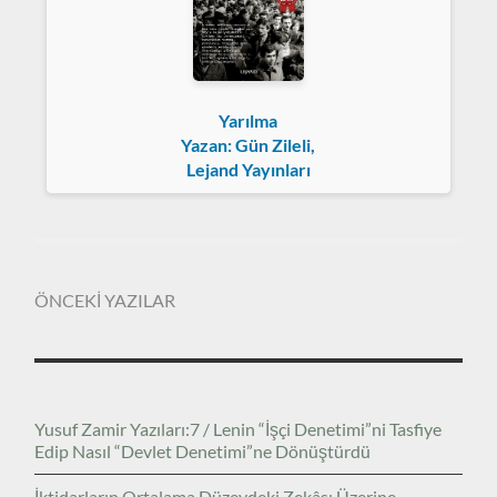
Yarılma
Yazan: Gün Zileli,
Lejand Yayınları
ÖNCEKİ YAZILAR
Yusuf Zamir Yazıları:7 / Lenin “İşçi Denetimi”ni Tasfiye
Edip Nasıl “Devlet Denetimi”ne Dönüştürdü
İktidarların Ortalama Düzeydeki Zekâsı Üzerine