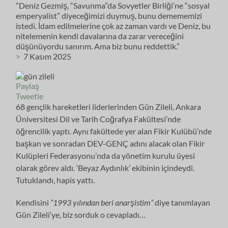
“Deniz Gezmiş, “Savunma”da Sovyetler Birliği’ne “sosyal
emperyalist” diyeceğimizi duymuş, bunu demememizi
istedi. İdam edilmelerine çok az zaman vardı ve Deniz, bu
nitelemenin kendi davalarına da zarar vereceğini
düşünüyordu sanırım. Ama biz bunu reddettik.”
>
7 Kasım 2025
Paylaş
Tweetle
68 gençlik hareketleri liderlerinden Gün Zileli, Ankara
Üniversitesi Dil ve Tarih Coğrafya Fakültesi’nde
öğrencilik yaptı. Aynı fakültede yer alan Fikir Kulübü’nde
başkan ve sonradan DEV-GENÇ adını alacak olan Fikir
Kulüpleri Federasyonu’nda da yönetim kurulu üyesi
olarak görev aldı. ‘Beyaz Aydınlık’ ekibinin içindeydi.
Tutuklandı, hapis yattı.
Kendisini
“1993 yılından beri anarşistim”
diye tanımlayan
Gün Zileli’ye, biz sorduk o cevapladı…