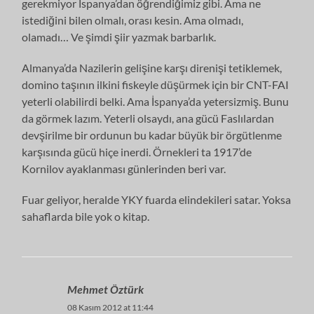
gerekmiyor İspanya’dan öğrendiğimiz gibi. Ama ne
istediğini bilen olmalı, orası kesin. Ama olmadı,
olamadı… Ve şimdi şiir yazmak barbarlık.
Almanya’da Nazilerin gelişine karşı direnişi tetiklemek,
domino taşının ilkini fiskeyle düşürmek için bir CNT-FAI
yeterli olabilirdi belki. Ama İspanya’da yetersizmiş. Bunu
da görmek lazım. Yeterli olsaydı, ana gücü Faslılardan
devşirilme bir ordunun bu kadar büyük bir örgütlenme
karşısında gücü hiçe inerdi. Örnekleri ta 1917’de
Kornilov ayaklanması günlerinden beri var.
Fuar geliyor, heralde YKY fuarda elindekileri satar. Yoksa
sahaflarda bile yok o kitap.
Mehmet Öztürk
08 Kasım 2012 at 11:44