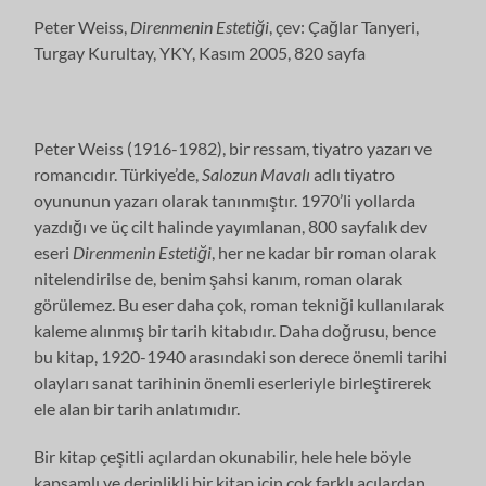
Peter Weiss,
Direnmenin Estetiği
, çev: Çağlar Tanyeri,
Turgay Kurultay, YKY, Kasım 2005, 820 sayfa
Peter Weiss (1916-1982), bir ressam, tiyatro yazarı ve
romancıdır. Türkiye’de,
Salozun Mavalı
adlı tiyatro
oyununun yazarı olarak tanınmıştır. 1970’li yollarda
yazdığı ve üç cilt halinde yayımlanan, 800 sayfalık dev
eseri
Direnmenin Estetiği
, her ne kadar bir roman olarak
nitelendirilse de, benim şahsi kanım, roman olarak
görülemez. Bu eser daha çok, roman tekniği kullanılarak
kaleme alınmış bir tarih kitabıdır. Daha doğrusu, bence
bu kitap, 1920-1940 arasındaki son derece önemli tarihi
olayları sanat tarihinin önemli eserleriyle birleştirerek
ele alan bir tarih anlatımıdır.
Bir kitap çeşitli açılardan okunabilir, hele hele böyle
kapsamlı ve derinlikli bir kitap için çok farklı açılardan