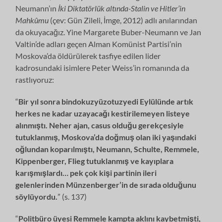
Neumann’ın
İki Diktatörlük altında-Stalin ve Hitler’in
Mahkûmu
(çev: Gün Zileli, İmge, 2012) adlı anılarından
da okuyacağız. Yine Margarete Buber-Neumann ve Jan
Valtin’de adları geçen Alman Komünist Partisi’nin
Moskova’da öldürülerek tasfiye edilen lider
kadrosundaki isimlere Peter Weiss’in romanında da
rastlıyoruz:
“
Bir yıl sonra bindokuzyüzotuzyedi Eylülünde artık
herkes ne kadar uzayacağı kestirilemeyen listeye
alınmıştı. Neher ajan, casus olduğu gerekçesiyle
tutuklanmış, Moskova’da doğmuş olan iki yaşındaki
oğlundan koparılmıştı, Neumann, Schulte, Remmele,
Kippenberger, Flieg tutuklanmış ve kayıplara
karışmışlardı… pek çok kişi partinin ileri
gelenlerinden Münzenberger’in de sırada olduğunu
söylüyordu.
” (s. 137)
“
Politbüro üyesi Remmele kampta aklını kaybetmişti,