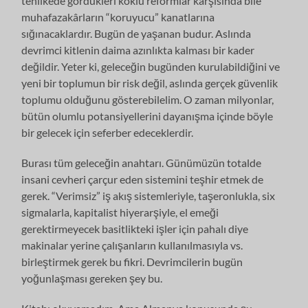
tehlikede gördükleri köklü reformlar karşısında bile
muhafazakârların “koruyucu” kanatlarına
sığınacaklardır. Bugün de yaşanan budur. Aslında
devrimci kitlenin daima azınlıkta kalması bir kader
değildir. Yeter ki, geleceğin bugünden kurulabildiğini ve
yeni bir toplumun bir risk değil, aslında gerçek güvenlik
toplumu olduğunu gösterebilelim. O zaman milyonlar,
bütün olumlu potansiyellerini dayanışma içinde böyle
bir gelecek için seferber edeceklerdir.
Burası tüm geleceğin anahtarı. Günümüzün totalde
insani cevheri çarçur eden sistemini teşhir etmek de
gerek. “Verimsiz” iş akış sistemleriyle, taşeronlukla, six
sigmalarla, kapitalist hiyerarşiyle, el emeği
gerektirmeyecek basitlikteki işler için pahalı diye
makinalar yerine çalışanların kullanılmasıyla vs.
birleştirmek gerek bu fikri. Devrimcilerin bugün
yoğunlaşması gereken şey bu.