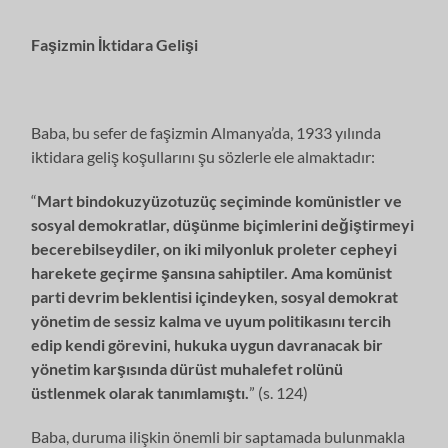
Faşizmin İktidara Gelişi
Baba, bu sefer de faşizmin Almanya’da, 1933 yılında
iktidara geliş koşullarını şu sözlerle ele almaktadır:
“
Mart bindokuzyüzotuzüç seçiminde komünistler ve
sosyal demokratlar, düşünme biçimlerini değiştirmeyi
becerebilseydiler, on iki milyonluk proleter cepheyi
harekete geçirme şansına sahiptiler. Ama komünist
parti devrim beklentisi içindeyken, sosyal demokrat
yönetim de sessiz kalma ve uyum politikasını tercih
edip kendi görevini, hukuka uygun davranacak bir
yönetim karşısında dürüst muhalefet rolünü
üstlenmek olarak tanımlamıştı.
” (s. 124)
Baba, duruma ilişkin önemli bir saptamada bulunmakla