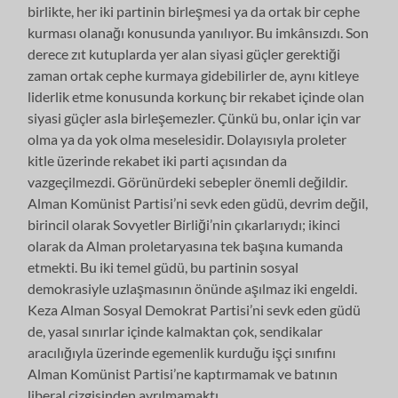
birlikte, her iki partinin birleşmesi ya da ortak bir cephe
kurması olanağı konusunda yanılıyor. Bu imkânsızdı. Son
derece zıt kutuplarda yer alan siyasi güçler gerektiği
zaman ortak cephe kurmaya gidebilirler de, aynı kitleye
liderlik etme konusunda korkunç bir rekabet içinde olan
siyasi güçler asla birleşemezler. Çünkü bu, onlar için var
olma ya da yok olma meselesidir. Dolayısıyla proleter
kitle üzerinde rekabet iki parti açısından da
vazgeçilmezdi. Görünürdeki sebepler önemli değildir.
Alman Komünist Partisi’ni sevk eden güdü, devrim değil,
birincil olarak Sovyetler Birliği’nin çıkarlarıydı; ikinci
olarak da Alman proletaryasına tek başına kumanda
etmekti. Bu iki temel güdü, bu partinin sosyal
demokrasiyle uzlaşmasının önünde aşılmaz iki engeldi.
Keza Alman Sosyal Demokrat Partisi’ni sevk eden güdü
de, yasal sınırlar içinde kalmaktan çok, sendikalar
aracılığıyla üzerinde egemenlik kurduğu işçi sınıfını
Alman Komünist Partisi’ne kaptırmamak ve batının
liberal çizgisinden ayrılmamaktı.