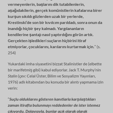
vermeyenlerin, başlarını dik tutabilenlerin,
aşağıdakilerin, gerçek komünistlerin kafalarına birer
kurşun sıkıldı gözlerden uzak bir yerlerde,
Krestinski’de son bir kıvılcım parıldadı, sonra onun da
inandığı hiçbir şey kalmadı. Yargılananların
kendilerine şantajı nasıl yaptırdığını görün artık.
Gerçekten işledikleri suçların hiçbirini itiraf
etmiyorlar, çocuklarını, karılarını kurtarmak için.
” (s.
254)
Yukardaki imha siyasetini bizzat Stalinistler de (elbette
bir marifetmiş gibi) kabul ediyorlar. Jack T. Murphy’nin
Stalin
(çev: Celal Üster, Bilim ve Sosyalizm Yayınları,
1976) adlı kitabından bu konuda bir alıntı yapmama izin
verin:
“
Suçlu olduklarını gösteren kanıtlarla karşılaştıkları
zaman itirafta bulunmayı reddedenler de ister istemez
çıkıyordu. Dolayısıyla, bunlar açık olarak olarak