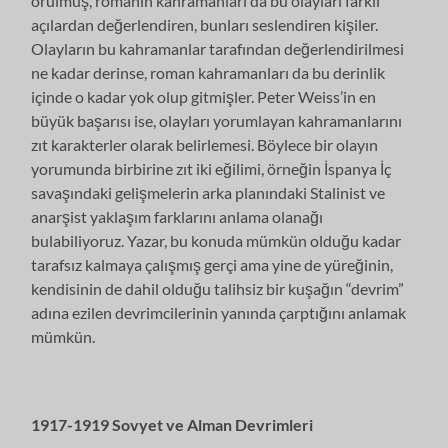
örülmüş, romanın kahramanları da bu olayları farklı
açılardan değerlendiren, bunları seslendiren kişiler.
Olayların bu kahramanlar tarafından değerlendirilmesi
ne kadar derinse, roman kahramanları da bu derinlik
içinde o kadar yok olup gitmişler. Peter Weiss’in en
büyük başarısı ise, olayları yorumlayan kahramanlarını
zıt karakterler olarak belirlemesi. Böylece bir olayın
yorumunda birbirine zıt iki eğilimi, örneğin İspanya İç
savaşındaki gelişmelerin arka planındaki Stalinist ve
anarşist yaklaşım farklarını anlama olanağı
bulabiliyoruz. Yazar, bu konuda mümkün olduğu kadar
tarafsız kalmaya çalışmış gerçi ama yine de yüreğinin,
kendisinin de dahil olduğu talihsiz bir kuşağın “devrim”
adına ezilen devrimcilerinin yanında çarptığını anlamak
mümkün.
1917-1919 Sovyet ve Alman Devrimleri