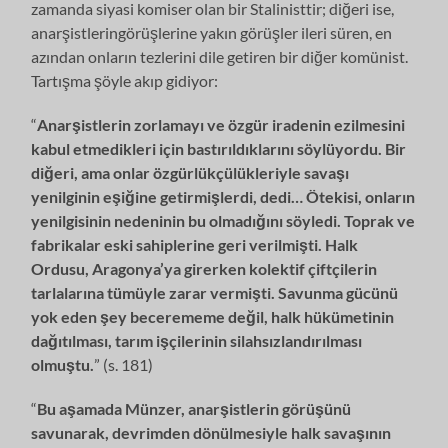
zamanda siyasi komiser olan bir Stalinisttir; diğeri ise,
anarşistleringörüşlerine yakın görüşler ileri süren, en
azından onların tezlerini dile getiren bir diğer komünist.
Tartışma şöyle akıp gidiyor:
“
Anarşistlerin zorlamayı ve özgür iradenin ezilmesini
kabul etmedikleri için bastırıldıklarını söylüyordu. Bir
diğeri, ama onlar özgürlükçülükleriyle savaşı
yenilginin eşiğine getirmişlerdi, dedi… Ötekisi, onların
yenilgisinin nedeninin bu olmadığını söyledi. Toprak ve
fabrikalar eski sahiplerine geri verilmişti. Halk
Ordusu, Aragonya’ya girerken kolektif çiftçilerin
tarlalarına tümüyle zarar vermişti. Savunma gücünü
yok eden şey becerememe değil, halk hükümetinin
dağıtılması, tarım işçilerinin silahsızlandırılması
olmuştu.
” (s. 181)
“
Bu aşamada Münzer, anarşistlerin görüşünü
savunarak, devrimden dönülmesiyle halk savaşının