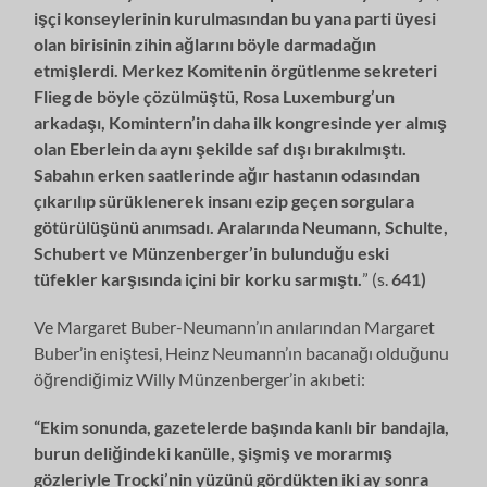
işçi konseylerinin kurulmasından bu yana parti üyesi
olan birisinin zihin ağlarını böyle darmadağın
etmişlerdi. Merkez Komitenin örgütlenme sekreteri
Flieg de böyle çözülmüştü, Rosa Luxemburg’un
arkadaşı, Komintern’in daha ilk kongresinde yer almış
olan Eberlein da aynı şekilde saf dışı bırakılmıştı.
Sabahın erken saatlerinde ağır hastanın odasından
çıkarılıp sürüklenerek insanı ezip geçen sorgulara
götürülüşünü anımsadı. Aralarında Neumann, Schulte,
Schubert ve Münzenberger’in bulunduğu eski
tüfekler karşısında içini bir korku sarmıştı.
” (s.
641)
Ve Margaret Buber-Neumann’ın anılarından Margaret
Buber’in eniştesi, Heinz Neumann’ın bacanağı olduğunu
öğrendiğimiz Willy Münzenberger’in akıbeti:
“Ekim sonunda, gazetelerde başında kanlı bir bandajla,
burun deliğindeki kanülle, şişmiş ve morarmış
gözleriyle Troçki’nin yüzünü gördükten iki ay sonra