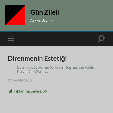
Gün Zileli
Aşk ve Devrim
Toggle
Toggle
search
mobile
field
menu
Direnmenin Estetiği
Devrim ve Sosyalizm Sorunları
,
Faşizm
,
Jan Valtin
Karanlığın Ötesinde
07 KASIM 2012
Tıklanma Sayısı:
59