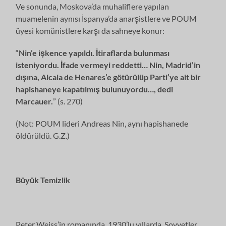
Ve sonunda, Moskova’da muhaliflere yapılan
muamelenin aynısı İspanya’da anarşistlere ve POUM
üyesi komünistlere karşı da sahneye konur:
“
Nin’e işkence yapıldı. İtiraflarda bulunması
isteniyordu. İfade vermeyi reddetti… Nin, Madrid’in
dışına, Alcala de Henares’e götürülüp Parti’ye ait bir
hapishaneye kapatılmış bulunuyordu…, dedi
Marcauer.
” (s. 270)
(Not: POUM lideri Andreas Nin, aynı hapishanede
öldürüldü. G.Z.)
Büyük Temizlik
Peter Weiss’in romanında, 1930’lu yıllarda, Sovyetler