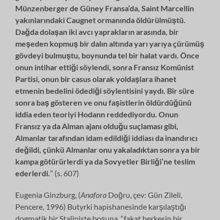
Münzenberger de Güney Fransa’da, Saint Marcellin
yakınlarındaki Caugnet ormanında öldürülmüştü.
Dağda dolaşan iki avcı yaprakların arasında, bir
meşeden kopmuş bir dalın altında yarı yarıya çürümüş
gövdeyi bulmuştu, boynunda tel bir halat vardı. Önce
onun intihar ettiği söylendi, sonra Fransız Komünist
Partisi, onun bir casus olarak yoldaşlara ihanet
etmenin bedelini ödediği söylentisini yaydı. Bir süre
sonra baş gösteren ve onu faşistlerin öldürdüğünü
iddia eden teoriyi Hodann reddediyordu. Onun
Fransız ya da Alman ajanı olduğu suçlaması gibi,
Almanlar tarafından idam edildiği iddiası da inandırıcı
değildi, çünkü Almanlar onu yakaladıktan sonra ya bir
kampa götürürlerdi ya da Sovyetler Birliği’ne teslim
ederlerdi.
” (s. 607)
Eugenia Ginzburg, (
Anafora
Doğru, çev: Gün Zileli,
Pencere, 1996) Butyrki hapishanesinde karşılaştığı
dogmatik bir Staliniste boşuna, “fakat herkesin bir