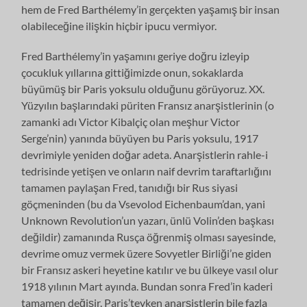
hem de Fred Barthélemy’in gerçekten yaşamış bir insan
olabileceğine ilişkin hiçbir ipucu vermiyor.
Fred Barthélemy’in yaşamını geriye doğru izleyip
çocukluk yıllarına gittiğimizde onun, sokaklarda
büyümüş bir Paris yoksulu olduğunu görüyoruz. XX.
Yüzyılın başlarındaki püriten Fransız anarşistlerinin (o
zamanki adı Victor Kibalçiç olan meşhur Victor
Serge’nin) yanında büyüyen bu Paris yoksulu, 1917
devrimiyle yeniden doğar adeta. Anarşistlerin rahle-i
tedrisinde yetişen ve onların naif devrim taraftarlığını
tamamen paylaşan Fred, tanıdığı bir Rus siyasi
göçmeninden (bu da Vsevolod Eichenbaum’dan, yani
Unknown Revolution’un yazarı, ünlü Volin’den başkası
değildir) zamanında Rusça öğrenmiş olması sayesinde,
devrime omuz vermek üzere Sovyetler Birliği’ne giden
bir Fransız askeri heyetine katılır ve bu ülkeye vasıl olur
1918 yılının Mart ayında. Bundan sonra Fred’in kaderi
tamamen değişir. Paris’teyken anarşistlerin bile fazla