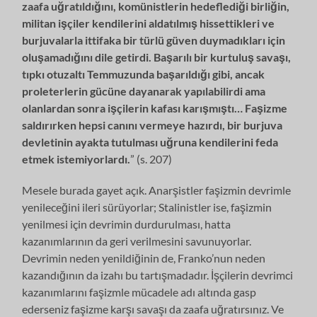
zaafa uğratıldığını, komünistlerin hedeflediği birliğin,
militan işçiler kendilerini aldatılmış hissettikleri ve
burjuvalarla ittifaka bir türlü güven duymadıkları için
oluşamadığını dile getirdi. Başarılı bir kurtuluş savaşı,
tıpkı otuzaltı Temmuzunda başarıldığı gibi, ancak
proleterlerin gücüne dayanarak yapılabilirdi ama
olanlardan sonra işçilerin kafası karışmıştı… Faşizme
saldırırken hepsi canını vermeye hazırdı, bir burjuva
devletinin ayakta tutulması uğruna kendilerini feda
etmek istemiyorlardı.
” (s. 207)
Mesele burada gayet açık. Anarşistler faşizmin devrimle
yenileceğini ileri sürüyorlar; Stalinistler ise, faşizmin
yenilmesi için devrimin durdurulması, hatta
kazanımlarının da geri verilmesini savunuyorlar.
Devrimin neden yenildiğinin de, Franko’nun neden
kazandığının da izahı bu tartışmadadır. İşçilerin devrimci
kazanımlarını faşizmle mücadele adı altında gasp
ederseniz faşizme karşı savaşı da zaafa uğratırsınız. Ve