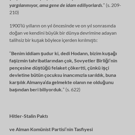
yargılanmıyor, ama gene de idam ediliyorlardı.
” (s. 209-
210)
1900’lü yılların on yıl öncesinde ve on yıl sonrasında
doğan ve kendini büyük bir dünya devrimine adayan
talihsiz bir kuşak böylece içerden kırılmıştı:
“
Benim iddiam şudur ki, dedi Hodann, bizim kuşağı
faşizmin tahribatlarından çok, Sovyetler Birliği’nin
pençesine düştüğü felaket çökertti, çünkü işçi
devletine bütün çocuksu inancımızla sarıldık, buna
karşılık Almanya’da gelmekte olanın ne olduğunu
başından beri biliyorduk.
” (s. 622)
Hitler-Stalin Paktı
ve Alman Komünist Partisi’nin Tasfiyesi