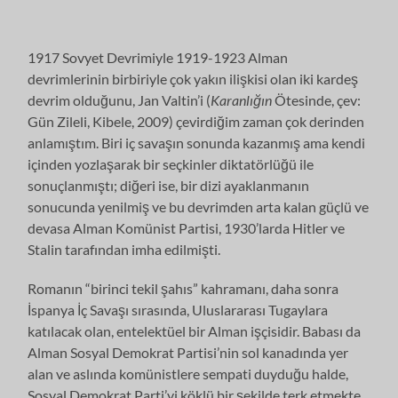
1917 Sovyet Devrimiyle 1919-1923 Alman
devrimlerinin birbiriyle çok yakın ilişkisi olan iki kardeş
devrim olduğunu, Jan Valtin’i (
Karanlığın
Ötesinde, çev:
Gün Zileli, Kibele, 2009) çevirdiğim zaman çok derinden
anlamıştım. Biri iç savaşın sonunda kazanmış ama kendi
içinden yozlaşarak bir seçkinler diktatörlüğü ile
sonuçlanmıştı; diğeri ise, bir dizi ayaklanmanın
sonucunda yenilmiş ve bu devrimden arta kalan güçlü ve
devasa Alman Komünist Partisi, 1930’larda Hitler ve
Stalin tarafından imha edilmişti.
Romanın “birinci tekil şahıs” kahramanı, daha sonra
İspanya İç Savaşı sırasında, Uluslararası Tugaylara
katılacak olan, entelektüel bir Alman işçisidir. Babası da
Alman Sosyal Demokrat Partisi’nin sol kanadında yer
alan ve aslında komünistlere sempati duyduğu halde,
Sosyal Demokrat Parti’yi köklü bir şekilde terk etmekte