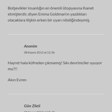
Bolşevikler insanlığın en önemli ütopyasına ihanet
etmişlerdir, diyen Emma Goldman’ın yazdıkları
olacaklara ilişkin erken bir uyarı niteliğindeymiş.
Anonim
08 Kasım 2012 at 12:36
Hayret hala küfreden çıkmamış! Sıkı devrimciler uyuyor
mu?!!
Akın Evren
Gün Zileli