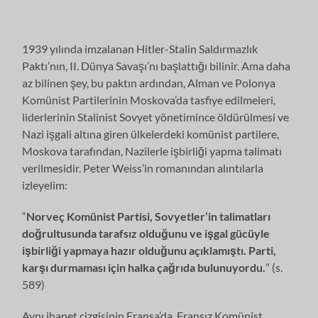
1939 yılında imzalanan Hitler-Stalin Saldırmazlık
Paktı’nın, II. Dünya Savaşı’nı başlattığı bilinir. Ama daha
az bilinen şey, bu paktın ardından, Alman ve Polonya
Komünist Partilerinin Moskova’da tasfiye edilmeleri,
liderlerinin Stalinist Sovyet yönetimince öldürülmesi ve
Nazi işgali altına giren ülkelerdeki komünist partilere,
Moskova tarafından, Nazilerle işbirliği yapma talimatı
verilmesidir. Peter Weiss’in romanından alıntılarla
izleyelim:
“
Norveç Komünist Partisi, Sovyetler’in talimatları
doğrultusunda tarafsız olduğunu ve işgal gücüyle
işbirliği yapmaya hazır olduğunu açıklamıştı. Parti,
karşı durmaması için halka çağrıda bulunuyordu.
” (s.
589)
Aynı ihanet çizgisinin Fransa’da, Fransız Komünist