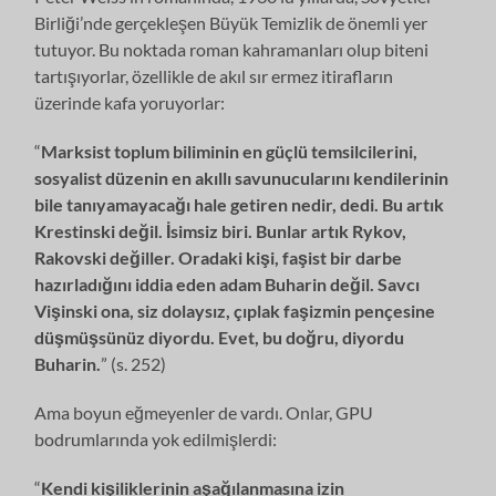
Birliği’nde gerçekleşen Büyük Temizlik de önemli yer
tutuyor. Bu noktada roman kahramanları olup biteni
tartışıyorlar, özellikle de akıl sır ermez itirafların
üzerinde kafa yoruyorlar:
“
Marksist toplum biliminin en güçlü temsilcilerini,
sosyalist düzenin en akıllı savunucularını kendilerinin
bile tanıyamayacağı hale getiren nedir, dedi. Bu artık
Krestinski değil. İsimsiz biri. Bunlar artık Rykov,
Rakovski değiller. Oradaki kişi, faşist bir darbe
hazırladığını iddia eden adam Buharin değil. Savcı
Vişinski ona, siz dolaysız, çıplak faşizmin pençesine
düşmüşsünüz diyordu. Evet, bu doğru, diyordu
Buharin.
” (s. 252)
Ama boyun eğmeyenler de vardı. Onlar, GPU
bodrumlarında yok edilmişlerdi:
“
Kendi kişiliklerinin aşağılanmasına izin