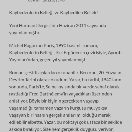
08 Kasım 2012 at 15:40
Kaybedenlerin Belleği ve Kaybedilen Bellek!
Yeni Harman Dergisi’nin Haziran 2011 sayısında
yayımlanmıştır.
Michel Ragon’un Paris, 1990 basımlı romanı,
Kaybedenlerin Belleği, Işık Ergüden’in çevirisiyle, Ayrıntı
Yayınları’ndan, geçen yıl yayımlanmıştı.
Roman, çeşitli açılardan okunabilir. Ben onu, 20. Yüzyılın
Devrim Tarihi olarak okudum. Yazar, bu tarihi, 1940’ların
sonunda, Paris’te, Seine kıyısında bir yerde sahaf olarak
rastladığı Fred Barthélemy’in yaşadıkları üzerinden
anlatıyor. Böyle bir kişinin gerçekten yaşayıp
yaşamadığı, tamamen yazarın kurgusu mu, yoksa
yaşayan bir insanın gerçek anıları mı olduğu merak
edilebilir elbette. Yazar, bu noktayı çok ustaca bir şekilde
askıda bırakıyor. Size hem gerçeklik duygusu veriyor,