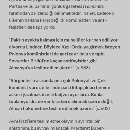
Partisi ve bu partinin günlük gazetesi
l’Humanite
tarafından da izlendiği bilinmektedir. İhanet, sadece o
ülkenin halkına karşı değildi, komünistleri ve anti-
faşistleri de kapsıyordu:
“
Paktın ayakta kalması için muhalifler kurban ediliyor,
diyordu Lindner. Böylece Kızıl Ordu’ya girmek isteyen
Polonya komünistleri de geri çevrilmiş ve tıpkı
Sovyetler Birliği’ne kaçan antifaşistler gibi
Almanya’ya teslim edilmişlerdi.
” (s. 588)
“
Sürgünlerin arasında pek çok Polonyalı ve Çek
komünist vardı, ellerinde parti kitapçıkları hemen
askeri yazılmak üzere başvuruyorlardı. Bunlar
toplanıyordu, ne var ki askere alınmak üzere değil,
Alman hükümetine teslim edilmek üzere.
” (s. 603)
Aynı Nazi’lere teslim etme olayının ayrıntılı bir
anlatımını, bu ay yayımlanacak, Margaret Buber-