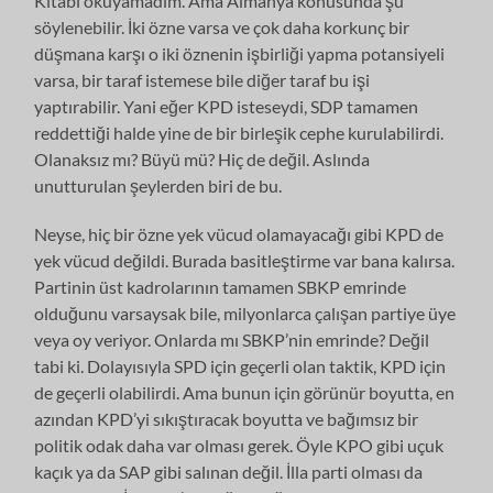
Kitabı okuyamadım. Ama Almanya konusunda şu
söylenebilir. İki özne varsa ve çok daha korkunç bir
düşmana karşı o iki öznenin işbirliği yapma potansiyeli
varsa, bir taraf istemese bile diğer taraf bu işi
yaptırabilir. Yani eğer KPD isteseydi, SDP tamamen
reddettiği halde yine de bir birleşik cephe kurulabilirdi.
Olanaksız mı? Büyü mü? Hiç de değil. Aslında
unutturulan şeylerden biri de bu.
Neyse, hiç bir özne yek vücud olamayacağı gibi KPD de
yek vücud değildi. Burada basitleştirme var bana kalırsa.
Partinin üst kadrolarının tamamen SBKP emrinde
olduğunu varsaysak bile, milyonlarca çalışan partiye üye
veya oy veriyor. Onlarda mı SBKP’nin emrinde? Değil
tabi ki. Dolayısıyla SPD için geçerli olan taktik, KPD için
de geçerli olabilirdi. Ama bunun için görünür boyutta, en
azından KPD’yi sıkıştıracak boyutta ve bağımsız bir
politik odak daha var olması gerek. Öyle KPO gibi uçuk
kaçık ya da SAP gibi salınan değil. İlla parti olması da