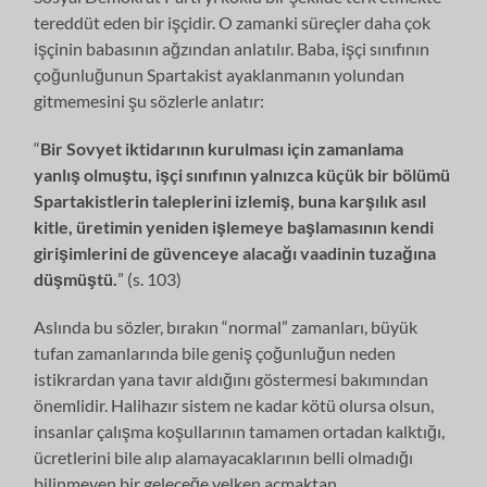
tereddüt eden bir işçidir. O zamanki süreçler daha çok
işçinin babasının ağzından anlatılır. Baba, işçi sınıfının
çoğunluğunun Spartakist ayaklanmanın yolundan
gitmemesini şu sözlerle anlatır:
“
Bir Sovyet iktidarının kurulması için zamanlama
yanlış olmuştu, işçi sınıfının yalnızca küçük bir bölümü
Spartakistlerin taleplerini izlemiş, buna karşılık asıl
kitle, üretimin yeniden işlemeye başlamasının kendi
girişimlerini de güvenceye alacağı vaadinin tuzağına
düşmüştü.
” (s. 103)
Aslında bu sözler, bırakın “normal” zamanları, büyük
tufan zamanlarında bile geniş çoğunluğun neden
istikrardan yana tavır aldığını göstermesi bakımından
önemlidir. Halihazır sistem ne kadar kötü olursa olsun,
insanlar çalışma koşullarının tamamen ortadan kalktığı,
ücretlerini bile alıp alamayacaklarının belli olmadığı
bilinmeyen bir geleceğe yelken açmaktan