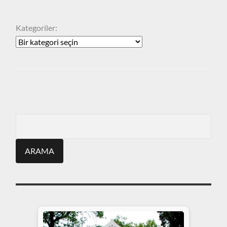
KATEGORILER
Kategoriler:
ARA
Search
for: