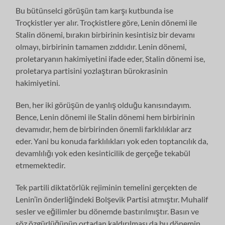
Bu bütünselci görüşün tam karşı kutbunda ise
Troçkistler yer alır. Troçkistlere göre, Lenin dönemi ile
Stalin dönemi, bırakın birbirinin kesintisiz bir devamı
olmayı, birbirinin tamamen zıddıdır. Lenin dönemi,
proletaryanın hakimiyetini ifade eder, Stalin dönemi ise,
proletarya partisini yozlaştıran bürokrasinin
hakimiyetini.
Ben, her iki görüşün de yanlış olduğu kanısındayım.
Bence, Lenin dönemi ile Stalin dönemi hem birbirinin
devamıdır, hem de birbirinden önemli farklılıklar arz
eder. Yani bu konuda farklılıkları yok eden toptancılık da,
devamlılığı yok eden kesinticilik de gerçeğe tekabül
etmemektedir.
Tek partili diktatörlük rejiminin temelini gerçekten de
Lenin’in önderliğindeki Bolşevik Partisi atmıştır. Muhalif
sesler ve eğilimler bu dönemde bastırılmıştır. Basın ve
söz özgürlüğünün ortadan kaldırılması da bu dönemin