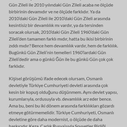
Gün Zileli ile 2010 yılındaki Gün Zileli acaba ne ölçüde
birbirinin devamıdır ve ne ölçüde farklıdır. Ya da
2010’daki Gün Zileli ile 2010’daki Gün Zileli arasında
kesintisiz bir devamlılık mı vardır, ya da tersinden
soracak olursak, 2010’daki Gün Zileli 1960’daki Gün
Zileli’den tamamen farklı mıdır, hatta bu ikisi birbirinin
zıddı mıdır? Bence hem devamlılık vardır, hem de farklılık.
Bugünkü Gün Zileli’nin temelleri 1960’lardaki Gün
Zileli’dedir ama o günkü Ğün ile bu günkü Gün çok çok
farklıdır.
Kişisel görüşümü ifade edecek olursam, Osmanlı
devletiyle Türkiye Cumhuriyeti devleti arasında çok
kesin bir kopuş olduğunu düşünmem. Aynı devlet yapısı,
kurumlarıyla, ordusuyla vb. devamlılık arz eder bence.
Ama bu, beni bu iki dönem arasında farklılıkları gözardı
etmeye götürmemelidir. Türkiye Cumhuriyeti, Osmanlı
devletine göre daha modernist, o ölçüde de daha
baskıcıdır. Keza, Çarlık Rusya’sıyla Sovyetler Birliği