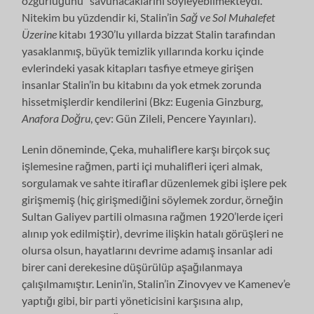
özgürlüğünü” savunacaklarını söyleyebilmekteydi.
Nitekim bu yüzdendir ki, Stalin’in
Sağ ve Sol Muhalefet
Üzerine
kitabı 1930’lu yıllarda bizzat Stalin tarafından
yasaklanmış, büyük temizlik yıllarında korku içinde
evlerindeki yasak kitapları tasfiye etmeye girişen
insanlar Stalin’in bu kitabını da yok etmek zorunda
hissetmişlerdir kendilerini (Bkz: Eugenia Ginzburg,
Anafora Doğru
, çev: Gün Zileli, Pencere Yayınları).
Lenin döneminde, Çeka, muhaliflere karşı birçok suç
işlemesine rağmen, parti içi muhalifleri içeri almak,
sorgulamak ve sahte itiraflar düzenlemek gibi işlere pek
girişmemiş (hiç girişmediğini söylemek zordur, örneğin
Sultan Galiyev partili olmasına rağmen 1920’lerde içeri
alınıp yok edilmiştir), devrime ilişkin hatalı görüşleri ne
olursa olsun, hayatlarını devrime adamış insanlar adi
birer cani derekesine düşürülüp aşağılanmaya
çalışılmamıştır. Lenin’in, Stalin’in Zinovyev ve Kamenev’e
yaptığı gibi, bir parti yöneticisini karşısına alıp,