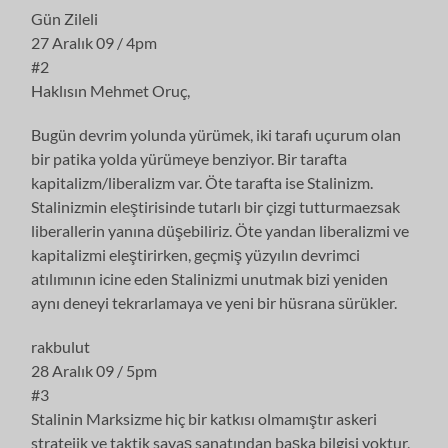
Gün Zileli
27 Aralık 09 / 4pm
#2
Haklısın Mehmet Oruç,
Bugün devrim yolunda yürümek, iki tarafı uçurum olan
bir patika yolda yürümeye benziyor. Bir tarafta
kapitalizm/liberalizm var. Öte tarafta ise Stalinizm.
Stalinizmin eleştirisinde tutarlı bir çizgi tutturmaezsak
liberallerin yanına düşebiliriz. Öte yandan liberalizmi ve
kapitalizmi eleştirirken, geçmiş yüzyılın devrimci
atılımının icine eden Stalinizmi unutmak bizi yeniden
aynı deneyi tekrarlamaya ve yeni bir hüsrana sürükler.
rakbulut
28 Aralık 09 / 5pm
#3
Stalinin Marksizme hiç bir katkısı olmamıştır askeri
stratejik ve taktik savaş sanatından başka bilgisi yoktur,