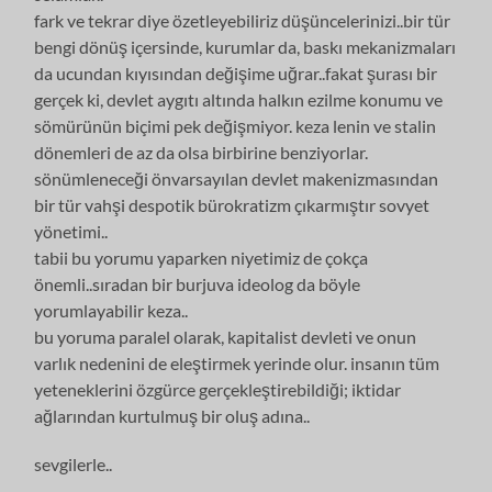
fark ve tekrar diye özetleyebiliriz düşüncelerinizi..bir tür
bengi dönüş içersinde, kurumlar da, baskı mekanizmaları
da ucundan kıyısından değişime uğrar..fakat şurası bir
gerçek ki, devlet aygıtı altında halkın ezilme konumu ve
sömürünün biçimi pek değişmiyor. keza lenin ve stalin
dönemleri de az da olsa birbirine benziyorlar.
sönümleneceği önvarsayılan devlet makenizmasından
bir tür vahşi despotik bürokratizm çıkarmıştır sovyet
yönetimi..
tabii bu yorumu yaparken niyetimiz de çokça
önemli..sıradan bir burjuva ideolog da böyle
yorumlayabilir keza..
bu yoruma paralel olarak, kapitalist devleti ve onun
varlık nedenini de eleştirmek yerinde olur. insanın tüm
yeteneklerini özgürce gerçekleştirebildiği; iktidar
ağlarından kurtulmuş bir oluş adına..
sevgilerle..