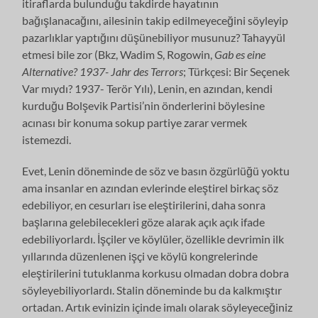
itiraflarda bulunduğu takdirde hayatının
bağışlanacağını, ailesinin takip edilmeyeceğini söyleyip
pazarlıklar yaptığını düşünebiliyor musunuz? Tahayyül
etmesi bile zor (Bkz, Wadim S, Rogowin,
Gab es eine
Alternative? 1937- Jahr des Terrors
; Türkçesi: Bir Seçenek
Var mıydı? 1937- Terör Yılı), Lenin, en azından, kendi
kurduğu Bolşevik Partisi’nin önderlerini böylesine
acınası bir konuma sokup partiye zarar vermek
istemezdi.
Evet, Lenin döneminde de söz ve basın özgürlüğü yoktu
ama insanlar en azından evlerinde eleştirel birkaç söz
edebiliyor, en cesurları ise eleştirilerini, daha sonra
başlarına gelebilecekleri göze alarak açık açık ifade
edebiliyorlardı. İşçiler ve köylüler, özellikle devrimin ilk
yıllarında düzenlenen işçi ve köylü kongrelerinde
eleştirilerini tutuklanma korkusu olmadan dobra dobra
söyleyebiliyorlardı. Stalin döneminde bu da kalkmıştır
ortadan. Artık evinizin içinde imalı olarak söyleyeceğiniz