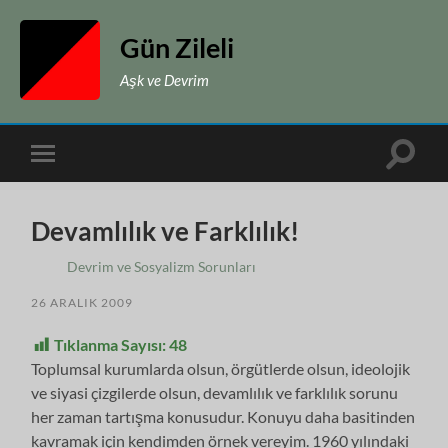
Gün Zileli
Aşk ve Devrim
Toggle
Toggle
search
mobile
field
menu
Devamlılık ve Farklılık!
Devrim ve Sosyalizm Sorunları
26 ARALIK 2009
Tıklanma Sayısı:
48
Toplumsal kurumlarda olsun, örgütlerde olsun, ideolojik
ve siyasi çizgilerde olsun, devamlılık ve farklılık sorunu
her zaman tartışma konusudur. Konuyu daha basitinden
kavramak için kendimden örnek vereyim. 1960 yılındaki