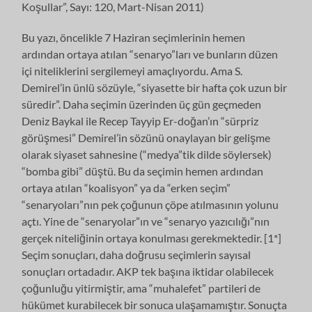
Koşullar”, Sayı: 120, Mart-Nisan 2011)
Bu yazı, öncelikle 7 Haziran seçimlerinin hemen
ardından ortaya atılan “senaryo”ları ve bunların düzen
içi niteliklerini sergilemeyi amaçlıyordu. Ama S.
Demirel’in ünlü sözüyle, “siyasette bir hafta çok uzun bir
süredir”. Daha seçimin üzerinden üç gün geçmeden
Deniz Baykal ile Recep Tayyip Er-doğan’ın “sürpriz
görüşmesi” Demirel’in sözünü onaylayan bir gelişme
olarak siyaset sahnesine (“medya”tik dilde söylersek)
“bomba gibi” düştü. Bu da seçimin hemen ardından
ortaya atılan “koalisyon” ya da “erken seçim”
“senaryoları”nın pek çoğunun çöpe atılmasının yolunu
açtı. Yine de “senaryolar”ın ve “senaryo yazıcılığı”nın
gerçek niteliğinin ortaya konulması gerekmektedir. [1*]
Seçim sonuçları, daha doğrusu seçimlerin sayısal
sonuçları ortadadır. AKP tek başına iktidar olabilecek
çoğunluğu yitirmiştir, ama “muhalefet” partileri de
hükümet kurabilecek bir sonuca ulaşamamıştır. Sonuçta