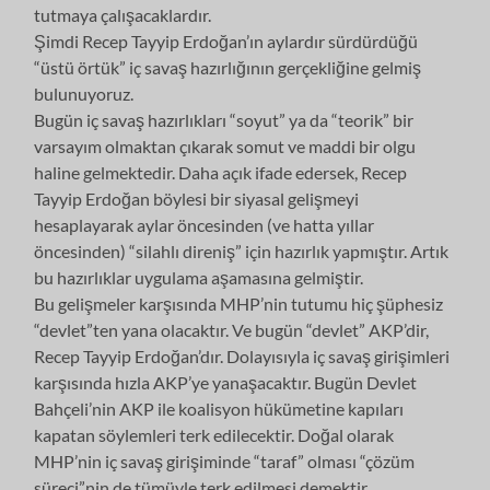
tutmaya çalışacaklardır.
Şimdi Recep Tayyip Erdoğan’ın aylardır sürdürdüğü
“üstü örtük” iç savaş hazırlığının gerçekliğine gelmiş
bulunuyoruz.
Bugün iç savaş hazırlıkları “soyut” ya da “teorik” bir
varsayım olmaktan çıkarak somut ve maddi bir olgu
haline gelmektedir. Daha açık ifade edersek, Recep
Tayyip Erdoğan böylesi bir siyasal gelişmeyi
hesaplayarak aylar öncesinden (ve hatta yıllar
öncesinden) “silahlı direniş” için hazırlık yapmıştır. Artık
bu hazırlıklar uygulama aşamasına gelmiştir.
Bu gelişmeler karşısında MHP’nin tutumu hiç şüphesiz
“devlet”ten yana olacaktır. Ve bugün “devlet” AKP’dir,
Recep Tayyip Erdoğan’dır. Dolayısıyla iç savaş girişimleri
karşısında hızla AKP’ye yanaşacaktır. Bugün Devlet
Bahçeli’nin AKP ile koalisyon hükümetine kapıları
kapatan söylemleri terk edilecektir. Doğal olarak
MHP’nin iç savaş girişiminde “taraf” olması “çözüm
süreci”nin de tümüyle terk edilmesi demektir.