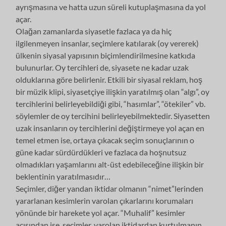
ayrışmasına ve hatta uzun süreli kutuplaşmasına da yol
açar.
Olağan zamanlarda siyasetle fazlaca ya da hiç
ilgilenmeyen insanlar, seçimlere katılarak (oy vererek)
ülkenin siyasal yapısının biçimlendirilmesine katkıda
bulunurlar. Oy tercihleri de, siyasete ne kadar uzak
olduklarına göre belirlenir. Etkili bir siyasal reklam, hoş
bir müzik klipi, siyasetçiye ilişkin yaratılmış olan “algı”, oy
tercihlerini belirleyebildiği gibi, “hasımlar”, “ötekiler” vb.
söylemler de oy tercihini belirleyebilmektedir. Siyasetten
uzak insanların oy tercihlerini değiştirmeye yol açan en
temel etmen ise, ortaya çıkacak seçim sonuçlarının o
güne kadar sürdürdükleri ve fazlaca da hoşnutsuz
olmadıkları yaşamlarını alt-üst edebileceğine ilişkin bir
beklentinin yaratılmasıdır…
Seçimler, diğer yandan iktidar olmanın “nimet”lerinden
yararlanan kesimlerin varolan çıkarlarını korumaları
yönünde bir harekete yol açar. “Muhalif” kesimler
açısından ise, seçimler, varolan iktidardan kurtulmanın