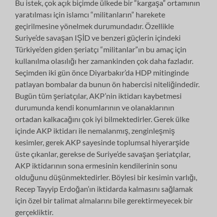
Bu istek, çok açık biçimde ülkede bir “kargaşa” ortamının
yaratılması için islamcı “militanların” harekete
geçirilmesine yönelmek durumundadır. Özellikle
Suriye’de savaşan IŞİD ve benzeri güçlerin içindeki
Türkiye’den giden şeriatçı “militanlar”ın bu amaç için
kullanılma olasılığı her zamankinden çok daha fazladır.
Seçimden iki gün önce Diyarbakır’da HDP mitinginde
patlayan bombalar da bunun ön habercisi niteliğindedir.
Bugün tüm şeriatçılar, AKP’nin iktidarı kaybetmesi
durumunda kendi konumlarının ve olanaklarının
ortadan kalkacağını çok iyi bilmektedirler. Gerek ülke
içinde AKP iktidarı ile nemalanmış, zenginleşmiş
kesimler, gerek AKP sayesinde toplumsal hiyerarşide
üste çıkanlar, gerekse de Suriye’de savaşan şeriatçılar,
AKP iktidarının sona ermesinin kendilerinin sonu
olduğunu düşünmektedirler. Böylesi bir kesimin varlığı,
Recep Tayyip Erdoğan’ın iktidarda kalmasını sağlamak
için özel bir talimat almalarını bile gerektirmeyecek bir
gerçekliktir.