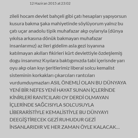
12 Haziran 2015 at 23:02
zileli hocam devlet bahçeli gibi çatı hesapları yapıyorsun
kusura bakma şaka mahiyetinde söylüyorum yalnız bu
çatı uçar anadolu tipik muhafazar akp oylarıyla (dünya
yıkılsa arkasına dönük bakmayan muhafazar
insanlarımız) az ileri gidelim asla gezi isyanına
katılmayan akılları fikirleri kürt devlettiyle özdeşlemiş
dogu insanımız Kıyılara baktıgımızda tabi içerisnde yarı
oyu akp olan kıyı şeritlerimiz liberal solcu kemalist
sisteminin korkakları çıkarcıları rantcıları
vurdumduymazları ASIL ÖNEMLİ OLAN BU DÜNYAYA
YENİ BİR NEFES YENİ HAYAT SUNAN İÇLERİNDE
KİNİRLERİ RANTCILARI OY DERDİ OLMAYAN
İÇLERİNDE SAĞCISIYLA SOLCUSUYLA
LİBERARİSTİYLE KEMALİSTİYLE BU DÜNYAYI
DEEGİŞTİRECEK GEZİ RUHUDUR GEZİ
İNSANLARIDIR VE HER ZAMAN ÖYLE KALACAK…