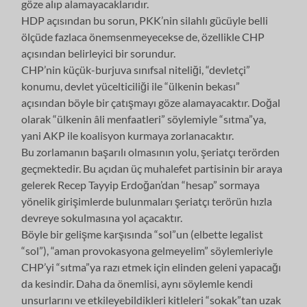
göze alıp alamayacaklarıdır.
HDP açısından bu sorun, PKK’nin silahlı gücüyle belli
ölçüde fazlaca önemsenmeyecekse de, özellikle CHP
açısından belirleyici bir sorundur.
CHP’nin küçük-burjuva sınıfsal niteliği, “devletçi”
konumu, devlet yücelticiliği ile “ülkenin bekası”
açısından böyle bir çatışmayı göze alamayacaktır. Doğal
olarak “ülkenin âli menfaatleri” söylemiyle “sıtma”ya,
yani AKP ile koalisyon kurmaya zorlanacaktır.
Bu zorlamanın başarılı olmasının yolu, şeriatçı terörden
geçmektedir. Bu açıdan üç muhalefet partisinin bir araya
gelerek Recep Tayyip Erdoğan’dan “hesap” sormaya
yönelik girişimlerde bulunmaları şeriatçı terörün hızla
devreye sokulmasına yol açacaktır.
Böyle bir gelişme karşısında “sol”un (elbette legalist
“sol”), “aman provokasyona gelmeyelim” söylemleriyle
CHP’yi “sıtma”ya razı etmek için elinden geleni yapacağı
da kesindir. Daha da önemlisi, aynı söylemle kendi
unsurlarını ve etkileyebildikleri kitleleri “sokak”tan uzak