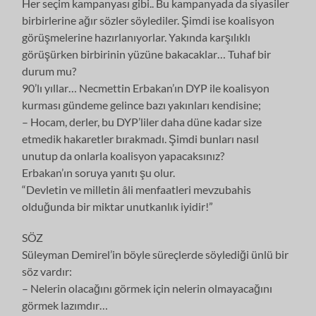
Her seçim kampanyası gibi.. Bu kampanyada da siyasiler
birbirlerine ağır sözler söylediler. Şimdi ise koalisyon
görüşmelerine hazırlanıyorlar. Yakında karşılıklı
görüşürken birbirinin yüzüne bakacaklar… Tuhaf bir
durum mu?
90’lı yıllar… Necmettin Erbakan’ın DYP ile koalisyon
kurması gündeme gelince bazı yakınları kendisine;
– Hocam, derler, bu DYP’liler daha düne kadar size
etmedik hakaretler bırakmadı. Şimdi bunları nasıl
unutup da onlarla koalisyon yapacaksınız?
Erbakan’ın soruya yanıtı şu olur.
“Devletin ve milletin âli menfaatleri mevzubahis
olduğunda bir miktar unutkanlık iyidir!”
SÖZ
Süleyman Demirel’in böyle süreçlerde söylediği ünlü bir
söz vardır:
– Nelerin olacağını görmek için nelerin olmayacağını
görmek lazımdır…