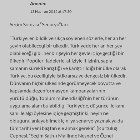
Anonim
13 Haziran 2015 at 17:30
Seçim Sonrası “Senaryo”ları
“Türkiye, en bildik ve sıkça söylenen sözlerle, her an her
şeyin olabileceği bir ülkedir. Türkiye’de her an her şey
olabileceği gibi, her bir şeyin her şeyle iç içe geçtiği bir
ülkedir. Popüler ifadelerle, at iziyle it izinin, sapla
samanın sürekli karıştığı ve karıştırıldığı bir ülke olarak
Türkiye, bu özelliğiyle istikrarsız ve dengesiz bir ülkedir.
Dünyanın hiçbir ülkesinde görülmeyecek boyutta ve
kapsamda dezenformasyon kampanyalarının
yürütüldüğü, ‘toplum mühendisliği’nin her türünün
uygulama alanı bulabildiği Türkiye’de, düşünce ile kanı,
sanı ile algı öylesine iç içe geçmiştir ki, neyin ne
olduğunu anlayabilmek için, ya senaryo yazmak ya da
tüm tarihi yeni baştan ele almak gerekir.” (Kurtuluş
Cephesi, “Seçim Sath-ı Mailinde Nesnel ve Öznel