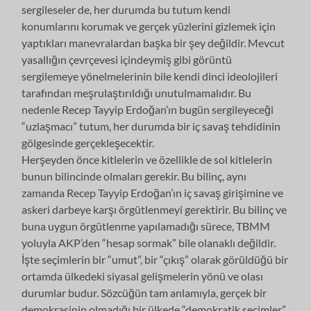
sergileseler de, her durumda bu tutum kendi
konumlarını korumak ve gerçek yüzlerini gizlemek için
yaptıkları manevralardan başka bir şey değildir. Mevcut
yasallığın çevrçevesi içindeymiş gibi görüntü
sergilemeye yönelmelerinin bile kendi dinci ideolojileri
tarafından meşrulaştırıldığı unutulmamalıdır. Bu
nedenle Recep Tayyip Erdoğan’ın bugün sergileyeceği
“uzlaşmacı” tutum, her durumda bir iç savaş tehdidinin
gölgesinde gerçekleşecektir.
Herşeyden önce kitlelerin ve özellikle de sol kitlelerin
bunun bilincinde olmaları gerekir. Bu bilinç, aynı
zamanda Recep Tayyip Erdoğan’ın iç savaş girişimine ve
askeri darbeye karşı örgütlenmeyi gerektirir. Bu bilinç ve
buna uygun örgütlenme yapılamadığı sürece, TBMM
yoluyla AKP’den “hesap sormak” bile olanaklı değildir.
İşte seçimlerin bir “umut”, bir “çıkış” olarak görüldüğü bir
ortamda ülkedeki siyasal gelişmelerin yönü ve olası
durumlar budur. Sözcüğün tam anlamıyla, gerçek bir
demokrasinin olmadığı bir ülkede “demokratik seçimler”,