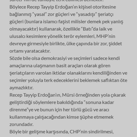
Böylece Recep Tayyip Erdoğan’ın kişisel otoritesine
bağlanmış “yasal” zor güçleri ve “yasadışı” şeriatçı
güçleri (bunlara islamcı faşist milisler demek pek yanlış
olmayacaktır) kullanarak, özellikle “Batı”da laik ve
ulusalcı kesimlere yönelik terör eylemleri, MHP’nin
devreye girmesiyle birlikte, ülke çapında bir zor, şiddet
ortamı yaratacaktır.
Sözde bile olsa demokrasiyi ve seçimleri sadece kendi
amaçlarına ulaşmanın basit araçları olarak gören
şeriatçıların varolan iktidar olanaklarını kendiliğinden ve
seçimler yoluyla terk edeceklerini beklemek saflıktan öte
aymazlıktır.
Recep Tayyip Erdoğan’ın, Mürsi örneğinden yola çıkarak
geliştirdiği söylemlere bakıldığında “sonuna kadar
direnme”ye ve bunun için her türlü gücü ve aracı
kullanmaya çalışacağından kimse şüphe etmemek
zorundadır.
Böyle bir gelişme karşısında, CHP’nin sindirilmesi,