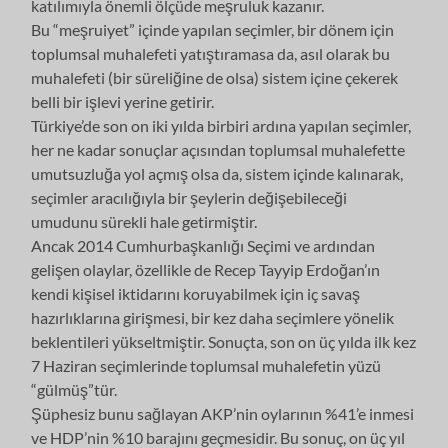
katılımıyla önemli ölçüde meşruluk kazanır.
Bu “meşruiyet” içinde yapılan seçimler, bir dönem için
toplumsal muhalefeti yatıştıramasa da, asıl olarak bu
muhalefeti (bir süreliğine de olsa) sistem içine çekerek
belli bir işlevi yerine getirir.
Türkiye’de son on iki yılda birbiri ardına yapılan seçimler,
her ne kadar sonuçlar açısından toplumsal muhalefette
umutsuzluğa yol açmış olsa da, sistem içinde kalınarak,
seçimler aracılığıyla bir şeylerin değişebileceği
umudunu sürekli hale getirmiştir.
Ancak 2014 Cumhurbaşkanlığı Seçimi ve ardından
gelişen olaylar, özellikle de Recep Tayyip Erdoğan’ın
kendi kişisel iktidarını koruyabilmek için iç savaş
hazırlıklarına girişmesi, bir kez daha seçimlere yönelik
beklentileri yükseltmiştir. Sonuçta, son on üç yılda ilk kez
7 Haziran seçimlerinde toplumsal muhalefetin yüzü
“gülmüş”tür.
Şüphesiz bunu sağlayan AKP’nin oylarının %41’e inmesi
ve HDP’nin %10 barajını geçmesidir. Bu sonuç, on üç yıl