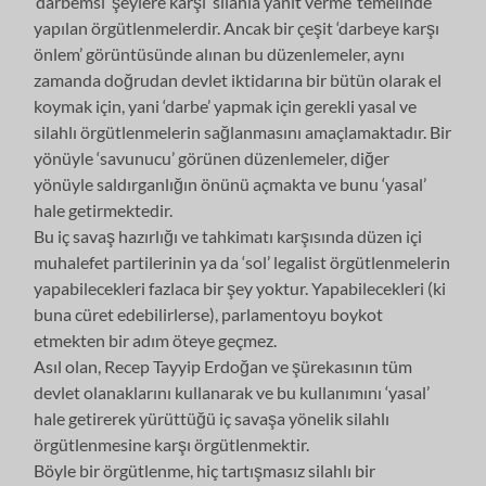
‘darbemsi’ şeylere karşı ‘silahla yanıt verme’ temelinde
yapılan örgütlenmelerdir. Ancak bir çeşit ‘darbeye karşı
önlem’ görüntüsünde alınan bu düzenlemeler, aynı
zamanda doğrudan devlet iktidarına bir bütün olarak el
koymak için, yani ‘darbe’ yapmak için gerekli yasal ve
silahlı örgütlenmelerin sağlanmasını amaçlamaktadır. Bir
yönüyle ‘savunucu’ görünen düzenlemeler, diğer
yönüyle saldırganlığın önünü açmakta ve bunu ‘yasal’
hale getirmektedir.
Bu iç savaş hazırlığı ve tahkimatı karşısında düzen içi
muhalefet partilerinin ya da ‘sol’ legalist örgütlenmelerin
yapabilecekleri fazlaca bir şey yoktur. Yapabilecekleri (ki
buna cüret edebilirlerse), parlamentoyu boykot
etmekten bir adım öteye geçmez.
Asıl olan, Recep Tayyip Erdoğan ve şürekasının tüm
devlet olanaklarını kullanarak ve bu kullanımını ‘yasal’
hale getirerek yürüttüğü iç savaşa yönelik silahlı
örgütlenmesine karşı örgütlenmektir.
Böyle bir örgütlenme, hiç tartışmasız silahlı bir