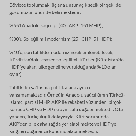
Böylece toplumdaki üç ana unsur açık seçik bir şekilde
gözümüzün önünde belirmektedir:
%55’i Anadolu sağcılığı (40’ı AKP; 15’i MHP);
%30’u Sol eğilimli modernizm (25’i CHP; 5’i HDP);
%10’u, son tahlilde modernizme eklemlenebilecek,
Kürdistan’daki, esasen sol eğilimli Kürtler (Kürdistan’da
HDP’ye akan, ülke geneline vurulduğunda %10 olan
oylar).
Tabii ki bu saflaşma politik alana aynen
yansımamaktadır. Örneğin Anadolu sağcılığının Türkçü-
İslamcı partisi MHP, AKP ile rekabeti yüzünden, birçok
konuda CHP ve HDP ile aynı safa düşebilmektedir. Öte
yandan, Türkçülüğü dolayısıyla, Kürt sorununda
AKP’den bile daha sağda yer alabilmekte ve HDP’ye
karşı en düşmanca konumu alabilmektedir.