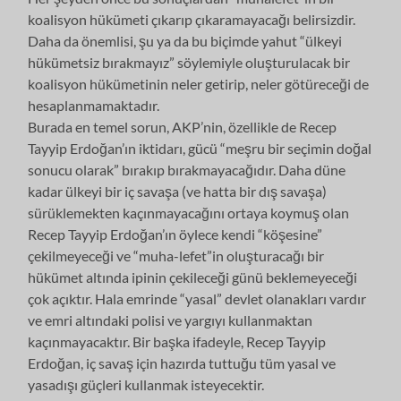
koalisyon hükümeti çıkarıp çıkaramayacağı belirsizdir.
Daha da önemlisi, şu ya da bu biçimde yahut “ülkeyi
hükümetsiz bırakmayız” söylemiyle oluşturulacak bir
koalisyon hükümetinin neler getirip, neler götüreceği de
hesaplanmamaktadır.
Burada en temel sorun, AKP’nin, özellikle de Recep
Tayyip Erdoğan’ın iktidarı, gücü “meşru bir seçimin doğal
sonucu olarak” bırakıp bırakmayacağıdır. Daha düne
kadar ülkeyi bir iç savaşa (ve hatta bir dış savaşa)
sürüklemekten kaçınmayacağını ortaya koymuş olan
Recep Tayyip Erdoğan’ın öylece kendi “köşesine”
çekilmeyeceği ve “muha-lefet”in oluşturacağı bir
hükümet altında ipinin çekileceği günü beklemeyeceği
çok açıktır. Hala emrinde “yasal” devlet olanakları vardır
ve emri altındaki polisi ve yargıyı kullanmaktan
kaçınmayacaktır. Bir başka ifadeyle, Recep Tayyip
Erdoğan, iç savaş için hazırda tuttuğu tüm yasal ve
yasadışı güçleri kullanmak isteyecektir.