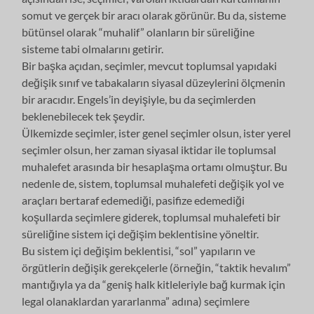
somut ve gerçek bir aracı olarak görünür. Bu da, sisteme
bütünsel olarak “muhalif” olanların bir süreliğine
sisteme tabi olmalarını getirir.
Bir başka açıdan, seçimler, mevcut toplumsal yapıdaki
değişik sınıf ve tabakaların siyasal düzeylerini ölçmenin
bir aracıdır. Engels’in deyişiyle, bu da seçimlerden
beklenebilecek tek şeydir.
Ülkemizde seçimler, ister genel seçimler olsun, ister yerel
seçimler olsun, her zaman siyasal iktidar ile toplumsal
muhalefet arasında bir hesaplaşma ortamı olmuştur. Bu
nedenle de, sistem, toplumsal muhalefeti değişik yol ve
araçları bertaraf edemediği, pasifize edemediği
koşullarda seçimlere giderek, toplumsal muhalefeti bir
süreliğine sistem içi değişim beklentisine yöneltir.
Bu sistem içi değişim beklentisi, “sol” yapıların ve
örgütlerin değişik gerekçelerle (örneğin, “taktik hevalım”
mantığıyla ya da “geniş halk kitleleriyle bağ kurmak için
legal olanaklardan yararlanma” adına) seçimlere