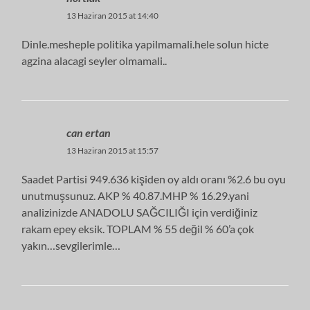
13 Haziran 2015 at 14:40
Dinle.mesheple politika yapilmamali.hele solun hicte
agzina alacagi seyler olmamali..
can ertan
13 Haziran 2015 at 15:57
Saadet Partisi 949.636 kişiden oy aldı oranı %2.6 bu oyu
unutmuşsunuz. AKP % 40.87.MHP % 16.29.yani
analizinizde ANADOLU SAĞCILIĞI için verdiğiniz
rakam epey eksik. TOPLAM % 55 değil % 60’a çok
yakın…sevgilerimle…