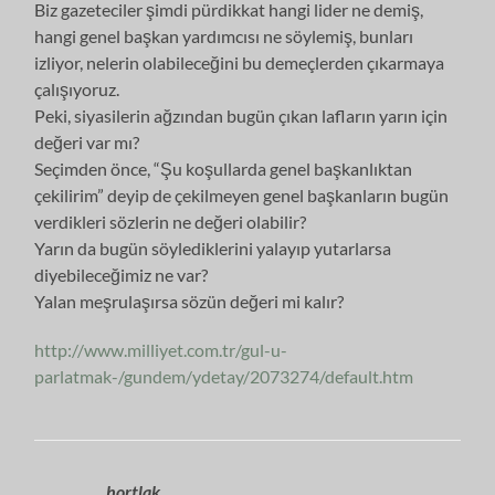
Biz gazeteciler şimdi pürdikkat hangi lider ne demiş,
hangi genel başkan yardımcısı ne söylemiş, bunları
izliyor, nelerin olabileceğini bu demeçlerden çıkarmaya
çalışıyoruz.
Peki, siyasilerin ağzından bugün çıkan lafların yarın için
değeri var mı?
Seçimden önce, “Şu koşullarda genel başkanlıktan
çekilirim” deyip de çekilmeyen genel başkanların bugün
verdikleri sözlerin ne değeri olabilir?
Yarın da bugün söylediklerini yalayıp yutarlarsa
diyebileceğimiz ne var?
Yalan meşrulaşırsa sözün değeri mi kalır?
http://www.milliyet.com.tr/gul-u-
parlatmak-/gundem/ydetay/2073274/default.htm
hortlak