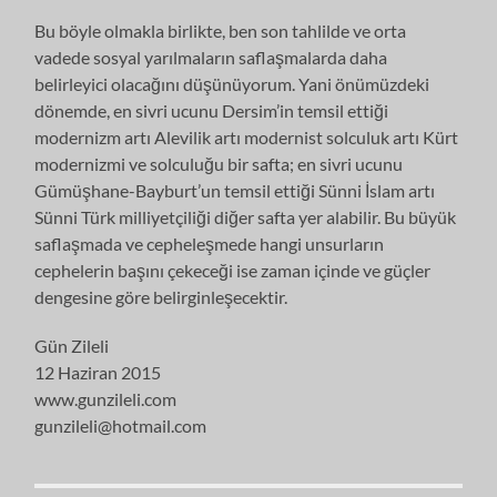
Bu böyle olmakla birlikte, ben son tahlilde ve orta
vadede sosyal yarılmaların saflaşmalarda daha
belirleyici olacağını düşünüyorum. Yani önümüzdeki
dönemde, en sivri ucunu Dersim’in temsil ettiği
modernizm artı Alevilik artı modernist solculuk artı Kürt
modernizmi ve solculuğu bir safta; en sivri ucunu
Gümüşhane-Bayburt’un temsil ettiği Sünni İslam artı
Sünni Türk milliyetçiliği diğer safta yer alabilir. Bu büyük
saflaşmada ve cepheleşmede hangi unsurların
cephelerin başını çekeceği ise zaman içinde ve güçler
dengesine göre belirginleşecektir.
Gün Zileli
12 Haziran 2015
www.gunzileli.com
gunzileli@hotmail.com