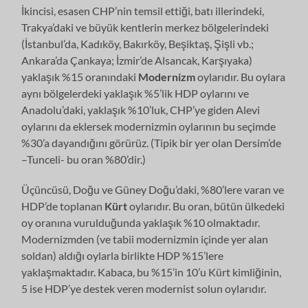
İkincisi, esasen CHP’nin temsil ettiği, batı illerindeki,
Trakya’daki ve büyük kentlerin merkez bölgelerindeki
(İstanbul’da, Kadıköy, Bakırköy, Beşiktaş, Şişli vb.;
Ankara’da Çankaya; İzmir’de Alsancak, Karşıyaka)
yaklaşık %15 oranındaki
Modernizm
oylarıdır. Bu oylara
aynı bölgelerdeki yaklaşık %5’lik HDP oylarını ve
Anadolu’daki, yaklaşık %10’luk, CHP’ye giden Alevi
oylarını da eklersek modernizmin oylarının bu seçimde
%30’a dayandığını görürüz. (Tipik bir yer olan Dersim’de
–Tunceli- bu oran %80’dir.)
Üçüncüsü, Doğu ve Güney Doğu’daki, %80’lere varan ve
HDP’de toplanan
Kürt
oylarıdır. Bu oran, bütün ülkedeki
oy oranına vurulduğunda yaklaşık %10 olmaktadır.
Modernizmden (ve tabii modernizmin içinde yer alan
soldan) aldığı oylarla birlikte HDP %15’lere
yaklaşmaktadır. Kabaca, bu %15’in 10’u Kürt kimliğinin,
5 ise HDP’ye destek veren modernist solun oylarıdır.