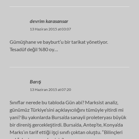
devrim karasansar
13 Haziran 2015 at 03:07
Gümüşhane ve bayburt’u bir tarikat yönetiyor.
Tesadüf değil %80 oy…
Barış
13 Haziran 2015 at 07:20
Sınıflar nerede bu tabloda Gün abi? Marksist analiz,
günümüz Türkiye’sini açıklayıcılığını tümüyle yitirdi mi
yani? Bu yakınlarda Bursa’da sanayii proleteryası büyük
bir direniş gercekleştirdi. Bursa’da, Antep’te, Konya’da
Marks’ın tarif ettiği işçi sınıfı çoktan oluştu. “Bilinçleri