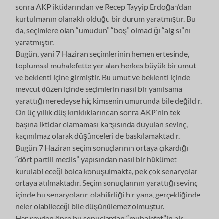
sonra AKP iktidarından ve Recep Tayyip Erdoğan’dan
kurtulmanın olanaklı olduğu bir durum yaratmıştır. Bu
da, seçimlere olan “umudun” “boş” olmadığı “algısı”nı
yaratmıştır.
Bugün, yani 7 Haziran seçimlerinin hemen ertesinde,
toplumsal muhalefette yer alan herkes büyük bir umut
ve beklenti içine girmiştir. Bu umut ve beklenti içinde
mevcut düzen içinde seçimlerin nasıl bir yanılsama
yarattığı neredeyse hiç kimsenin umurunda bile değildir.
On üç yıllık düş kırıklıklarından sonra AKP’nin tek
başına iktidar olamaması karşısında duyulan sevinç,
kaçınılmaz olarak düşünceleri de baskılamaktadır.
Bugün 7 Haziran seçim sonuçlarının ortaya çıkardığı
“dört partili meclis” yapısından nasıl bir hükümet
kurulabileceği bolca konuşulmakta, pek çok senaryolar
ortaya atılmaktadır. Seçim sonuçlarının yarattığı sevinç
içinde bu senaryoların olabilirliği bir yana, gerçekliğinde
neler olabileceği bile düşünülemez olmuştur.
Her şeyden önce bu sonuçlardan “muhalefet”in bir