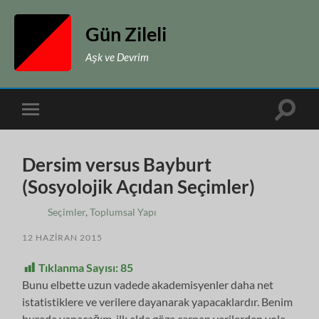
Gün Zileli
Aşk ve Devrim
Toggle
Toggle
search
mobile
field
menu
Dersim versus Bayburt
(Sosyolojik Açıdan Seçimler)
Seçimler
,
Toplumsal Yapı
12 HAZIRAN 2015
Tıklanma Sayısı:
85
Bunu elbette uzun vadede akademisyenler daha net
istatistiklere ve verilere dayanarak yapacaklardır. Benim
burada yapacağım, ilk elde göze çarpan verilerden yola