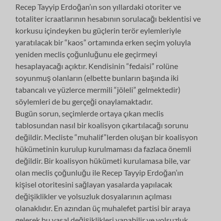
Recep Tayyip Erdoğan’ın son yıllardaki otoriter ve
totaliter icraatlarının hesabının sorulacağı beklentisi ve
korkusu içindeyken bu güçlerin terör eylemleriyle
yaratılacak bir “kaos” ortamında erken seçim yoluyla
yeniden meclis çoğunluğunu ele geçirmeyi
hesaplayacağı açıktır. Kendisinin “fedaisi” rolüne
soyunmuş olanların (elbette bunların başında iki
tabancalı ve yüzlerce mermili “jöleli” gelmektedir)
söylemleri de bu gerçeği onaylamaktadır.
Bugün sorun, seçimlerde ortaya çıkan meclis
tablosundan nasıl bir koalisyon çıkartılacağı sorunu
değildir. Mecliste “muhalif”lerden oluşan bir koalisyon
hükümetinin kurulup kurulmaması da fazlaca önemli
değildir. Bir koalisyon hükümeti kurulamasa bile, var
olan meclis çoğunluğu ile Recep Tayyip Erdoğan’ın
kişisel otoritesini sağlayan yasalarda yapılacak
değişiklikler ve yolsuzluk dosyalarının açılması
olanaklıdır. En azından üç muhalefet partisi bir araya
gelerek bu yasal değişiklikleri yapabilir ve yolsuzluk