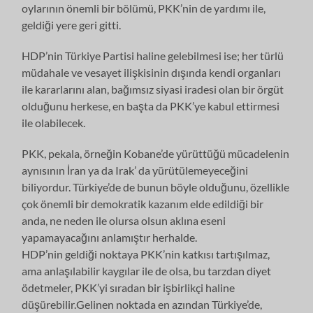
oylarının önemli bir bölümü, PKK’nin de yardımı ile,
geldiği yere geri gitti.
HDP’nin Türkiye Partisi haline gelebilmesi ise; her türlü
müdahale ve vesayet ilişkisinin dışında kendi organları
ile kararlarını alan, bağımsız siyasi iradesi olan bir örgüt
olduğunu herkese, en başta da PKK’ye kabul ettirmesi
ile olabilecek.
PKK, pekala, örneğin Kobane’de yürüttüğü mücadelenin
aynısının İran ya da Irak’ da yürütülemeyeceğini
biliyordur. Türkiye’de de bunun böyle olduğunu, özellikle
çok önemli bir demokratik kazanım elde edildiği bir
anda, ne neden ile olursa olsun aklına eseni
yapamayacağını anlamıştır herhalde.
HDP’nin geldiği noktaya PKK’nin katkısı tartışılmaz,
ama anlaşılabilir kaygılar ile de olsa, bu tarzdan diyet
ödetmeler, PKK’yi sıradan bir işbirlikçi haline
düşürebilir.Gelinen noktada en azından Türkiye’de,