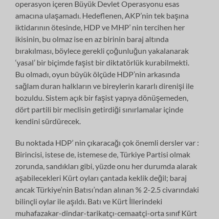
operasyon içeren Büyük Devlet Operasyonu esas
amacına ulaşamadı. Hedeflenen, AKP’nin tek başına
iktidarının ötesinde, HDP ve MHP’ nin tercihen her
ikisinin, bu olmaz ise en az birinin baraj altında
bırakılması, böylece gerekli çoğunluğun yakalanarak
‘yasal’ bir biçimde faşist bir diktatörlük kurabilmekti.
Bu olmadı, oyun büyük ölçüde HDP’nin arkasında
sağlam duran halkların ve bireylerin kararlı direnişi ile
bozuldu. Sistem açık bir faşist yapıya dönüşemeden,
dört partili bir meclisin getirdiği sınırlamalar içinde
kendini sürdürecek.
Bu noktada HDP’ nin çıkaracağı çok önemli dersler var :
Birincisi, istese de, istemese de, Türkiye Partisi olmak
zorunda, sandıkları gibi, yüzde onu her durumda alarak
aşabilecekleri Kürt oyları çantada keklik değil; baraj
ancak Türkiye’nin Batısı’ndan alınan % 2-2.5 civarındaki
bilinçli oylar ile aşıldı. Batı ve Kürt İllerindeki
muhafazakar-dindar-tarikatçı-cemaatçi-orta sınıf Kürt