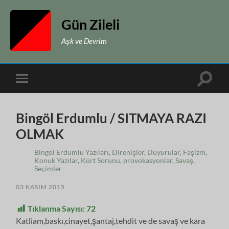
Gün Zileli
Aşk ve Devrim
Toggle
Toggle
search
mobile
field
menu
Bingöl Erdumlu / SITMAYA RAZI
OLMAK
Bingöl Erdumlu Yazıları
,
Direnişler
,
Duyurular
,
Faşizm
,
Konuk Yazılar
,
Kürt Sorunu
,
provokasyonlar
,
Savaş
,
Seçimler
03 KASIM 2015
Tıklanma Sayısı:
72
Katliam,baskı,cinayet,şantaj,tehdit ve de savaş ve kara