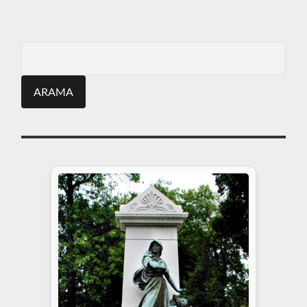
ARA
Search
for: