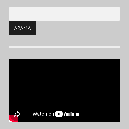
Search
for: