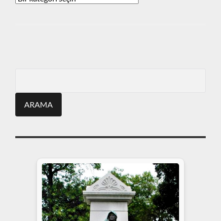
ARA
Search
for: