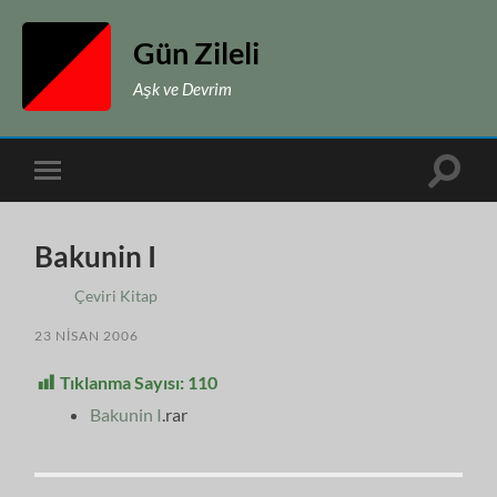
Gün Zileli
Aşk ve Devrim
Toggle
Toggle
search
mobile
field
menu
Bakunin I
Çeviri Kitap
23 NISAN 2006
Tıklanma Sayısı:
110
Bakunin I
.rar