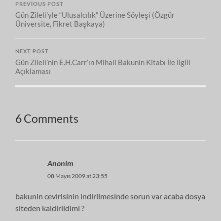
PREVIOUS POST
Gün Zileli’yle “Ulusalcılık” Üzerine Söyleşi (Özgür
Üniversite, Fikret Başkaya)
NEXT POST
Gün Zileli’nin E.H.Carr’ın Mihail Bakunin Kitabı İle İlgili
Açıklaması
6 Comments
Anonim
08 Mayıs 2009 at 23:55
bakunin cevirisinin indirilmesinde sorun var acaba dosya
siteden kaldirildimi ?