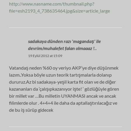
http://www.nasname.com/thumbnail.php?
file=esh2193_4_738635464.jpg&size=article_large
sadakaya dünden razı 'magandaş' ile
devrim/muhalefet falan olmaaaz !..
19 Eylül 2012 at 15:09
Vatandaş neden %60 oy veriyo AKP’ye diye düşünmek
lazım..Yoksa böyle uzun teorik tartışmalarla dolanıp
dururuz.Az bi sadakaya-yeşil karta fit olan ve de diğer
kazananları da ‘çalışıpkazanıyor işte! ‘ gözlüğüyle gören
bir millet var …Bu milletin UYANMASI ancak ve ancak
filimlerde olur . 4+4+4 ile daha da aptallaştırılacağız ve
de bu iş sürüp gidecek