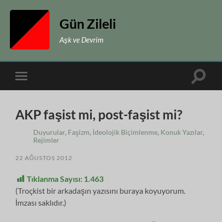
Gün Zileli
Aşk ve Devrim
Toggle
Toggle
search
mobile
field
menu
AKP faşist mi, post-faşist mi?
Duyurular
,
Faşizm
,
İdeolojik Biçimlenme
,
Konuk Yazılar
,
Rejimler
22 AĞUSTOS 2012
Tıklanma Sayısı:
1.463
(Troçkist bir arkadaşın yazısını buraya koyuyorum.
İmzası saklıdır.)