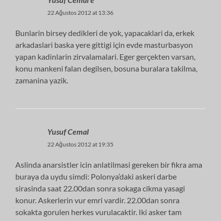
22 Ağustos 2012 at 13:36
Bunlarin birsey dedikleri de yok, yapacaklari da, erkek
arkadaslari baska yere gittigi için evde masturbasyon
yapan kadinlarin zirvalamalari. Eger gerçekten varsan,
konu mankeni falan degilsen, bosuna buralara takilma,
zamanina yazik.
Yusuf Cemal
22 Ağustos 2012 at 19:35
Aslinda anarsistler icin anlatilmasi gereken bir fikra ama
buraya da uydu simdi: Polonya’daki askeri darbe
sirasinda saat 22.00dan sonra sokaga cikma yasagi
konur. Askerlerin vur emri vardir. 22.00dan sonra
sokakta gorulen herkes vurulacaktir. Iki asker tam