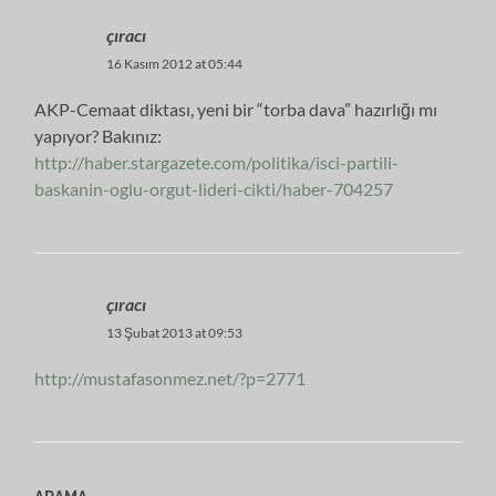
çıracı
16 Kasım 2012 at 05:44
AKP-Cemaat diktası, yeni bir “torba dava” hazırlığı mı
yapıyor? Bakınız:
http://haber.stargazete.com/politika/isci-partili-
baskanin-oglu-orgut-lideri-cikti/haber-704257
çıracı
13 Şubat 2013 at 09:53
http://mustafasonmez.net/?p=2771