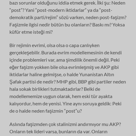
bazı sorunlar olduğunu iddia etmek gerek. İlki şu: Neden
“post”? Yani “post-modern iktidarlar” ya da “post-
demokratik parti/rejim” sözü varken, neden post-faşizm?
Faşizmle ilgisi nedir bütün bu olanların? Baskı mı? Yoksa
küfür etme isteği mi?
Bir rejimin evrimi, olsa olsa o capa canlıyken
gerçekleşebilir. Burada evrim modellemesinin de kendi
içinde problemleri var, ama şimdilik önemli değil. Peki
eğer faşizm yokken bile olsa evrimleşmiş ve AKP gibi
iktidarlar haline gelmişse, o halde Yunanistan Altın
Şafak partisi de nedir? MHP gibi, BBP gibi partiler neden
hala sokak birlikleri tutmaktadırlar? Belki de
modellememize uygun olarak, hem eski tür ayakta
kalıyordur, hem de yenisi. Yine aynı soruya geldik: Peki
de o halde neden faşizmin “post”u?
Aslında faşizmden çok stalinizmi andırmıyor mu AKP?
Onların tek lideri varsa, bunların da var. Onların