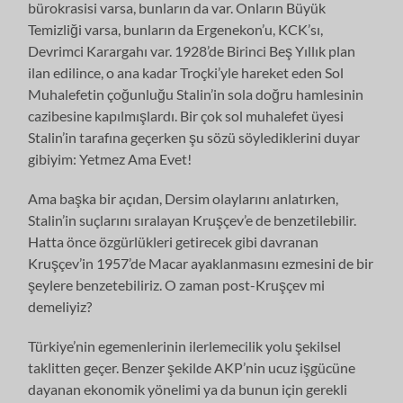
bürokrasisi varsa, bunların da var. Onların Büyük
Temizliği varsa, bunların da Ergenekon’u, KCK’sı,
Devrimci Karargahı var. 1928’de Birinci Beş Yıllık plan
ilan edilince, o ana kadar Troçki’yle hareket eden Sol
Muhalefetin çoğunluğu Stalin’in sola doğru hamlesinin
cazibesine kapılmışlardı. Bir çok sol muhalefet üyesi
Stalin’in tarafına geçerken şu sözü söylediklerini duyar
gibiyim: Yetmez Ama Evet!
Ama başka bir açıdan, Dersim olaylarını anlatırken,
Stalin’in suçlarını sıralayan Kruşçev’e de benzetilebilir.
Hatta önce özgürlükleri getirecek gibi davranan
Kruşçev’in 1957’de Macar ayaklanmasını ezmesini de bir
şeylere benzetebiliriz. O zaman post-Kruşçev mi
demeliyiz?
Türkiye’nin egemenlerinin ilerlemecilik yolu şekilsel
taklitten geçer. Benzer şekilde AKP’nin ucuz işgücüne
dayanan ekonomik yönelimi ya da bunun için gerekli