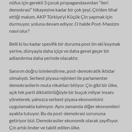
nüfus için gerekli 3 çocuk propagandasından “ileri
demokrasi” hikayesine kadar bir çok şeyi, Çin’den ithal
ettiği malum. AKP Türkiye’yi Küçük Çin yapmak için
durmuyor, yoluna devam ediyor. O halde Post-Maoizm
nasıl olur?
Belli ki bu kadar spesifik bir duruma post ön eki koymak
yerine, dünyayla daha içiçe ve daha genel geçer bir
adlandırma daha yerinde olacaktır.
Sanırım doğru isimlendirme, post-demokratik iktidar
olmalıydı. Serbest piyasa rejimleri ile parlamenter
demokrasilerin muta nikahları bitiyor. Çin gibi bir ülke,
açık tek parti diktatörlüğüyle bir buçuk milyar insanı
yöneterek, yalnızca serbest piyasa ekonomisini
uygulamakla kalmıyor. Aynı zamanda diğer ekonomileri
ayakta tutuyor. Bu da post-demokrasi sorununa
getiriyor bizi. Demokrasiler ekonomik olarak zayıflıyor.
Çin artık önder ve taklit edilen ülke.