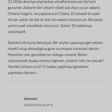
21.50’de devriye atarlarken etrafta kosturan birisini
gorurler. Askerin biri cikarir silahi cat diye vurur adami.
Otekisi bagirir, ne yapiyorsun? Daha 10 olmadi ki saat!
Vuran asker de der ki, ben bu adami taniyorum. Buradan
yarim saat mesafede oturuyor. Zaten 10 dakikaya
varamazdi.
Sizinkisi de buna benziyor. Bir seyler yapmaya gercekten
niyetli olup olmadigina gore vurmayin insanlari derim.
Niyetten cok, gercekte ne oldugu onemli. Bizim
oykumuzde acaba onlara ragmen, onlarin rolu ne olacak?
Nerden biliyoruz ki? O halde yapilmasi gerekeni
yapmaya devam…
Anonim
06 Eylül 2012 at 18:51