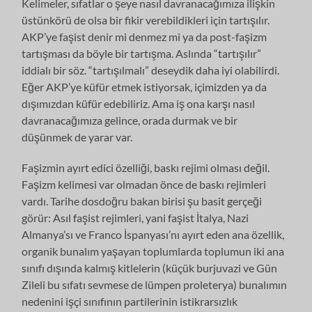
Kelimeler, sıfatlar o şeye nasıl davranacağımıza ilişkin
üstünkörü de olsa bir fikir verebildikleri için tartışılır.
AKP’ye faşist denir mi denmez mi ya da post-faşizm
tartışması da böyle bir tartışma. Aslında “tartışılır”
iddialı bir söz. “tartışılmalı” deseydik daha iyi olabilirdi.
Eğer AKP’ye küfür etmek istiyorsak, içimizden ya da
dışımızdan küfür edebiliriz. Ama iş ona karşı nasıl
davranacağımıza gelince, orada durmak ve bir
düşünmek de yarar var.
Faşizmin ayırt edici özelliği, baskı rejimi olması değil.
Faşizm kelimesi var olmadan önce de baskı rejimleri
vardı. Tarihe dosdoğru bakan birisi şu basit gerçeği
görür: Asıl faşist rejimleri, yani faşist İtalya, Nazi
Almanya’sı ve Franco İspanyası’nı ayırt eden ana özellik,
organik bunalım yaşayan toplumlarda toplumun iki ana
sınıfı dışında kalmış kitlelerin (küçük burjuvazi ve Gün
Zileli bu sıfatı sevmese de lümpen proleterya) bunalımın
nedenini işçi sınıfının partilerinin istikrarsızlık