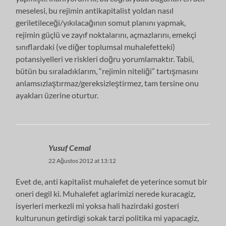
meselesi, bu rejimin antikapitalist yoldan nasıl
geriletileceği/yıkılacağının somut planını yapmak,
rejimin güçlü ve zayıf noktalarını, açmazlarını, emekçi
sınıflardaki (ve diğer toplumsal muhalefetteki)
potansiyelleri ve riskleri doğru yorumlamaktır. Tabii,
bütün bu sıraladıklarım, “rejimin niteliği” tartışmasını
anlamsızlaştırmaz/gereksizleştirmez, tam tersine onu
ayakları üzerine oturtur.
Yusuf Cemal
22 Ağustos 2012 at 13:12
Evet de, anti kapitalist muhalefet de yeterince somut bir
oneri degil ki. Muhalefet aglarimizi nerede kuracagiz,
isyerleri merkezli mi yoksa hali hazirdaki gosteri
kulturunun getirdigi sokak tarzi politika mi yapacagiz,