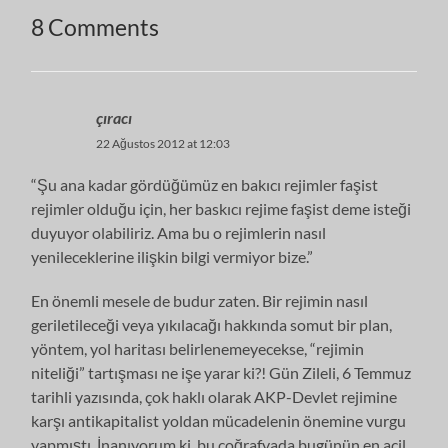
8 Comments
çıracı
22 Ağustos 2012 at 12:03
“Şu ana kadar gördüğümüz en bakıcı rejimler faşist
rejimler olduğu için, her baskıcı rejime faşist deme isteği
duyuyor olabiliriz. Ama bu o rejimlerin nasıl
yenileceklerine ilişkin bilgi vermiyor bize.”
En önemli mesele de budur zaten. Bir rejimin nasıl
geriletileceği veya yıkılacağı hakkında somut bir plan,
yöntem, yol haritası belirlenemeyecekse, “rejimin
niteliği” tartışması ne işe yarar ki?! Gün Zileli, 6 Temmuz
tarihli yazısında, çok haklı olarak AKP-Devlet rejimine
karşı antikapitalist yoldan mücadelenin önemine vurgu
yapmıştı. İnanıyorum ki, bu coğrafyada bugünün en acil