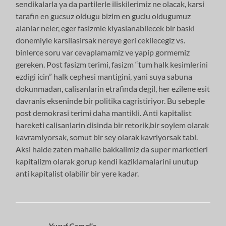
sendikalarla ya da partilerle iliskilerimiz ne olacak, karsi
tarafin en gucsuz oldugu bizim en guclu oldugumuz
alanlar neler, eger fasizmle kiyaslanabilecek bir baski
donemiyle karsilasirsak nereye geri cekilecegiz vs.
binlerce soru var cevaplamamiz ve yapip gormemiz
gereken. Post fasizm terimi, fasizm “tum halk kesimlerini
ezdigi icin” halk cephesi mantigini, yani suya sabuna
dokunmadan, calisanlarin etrafinda degil, her ezilene esit
davranis ekseninde bir politika cagristiriyor. Bu sebeple
post demokrasi terimi daha mantikli. Anti kapitalist
hareketi calisanlarin disinda bir retorik,bir soylem olarak
kavramiyorsak, somut bir sey olarak kavriyorsak tabi.
Aksi halde zaten mahalle bakkalimiz da super marketleri
kapitalizm olarak gorup kendi kaziklamalarini unutup
anti kapitalist olabilir bir yere kadar.
Yusuf Cemal'e