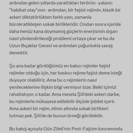
ardından gelen yıllarda yarattıkları terörün -yalancı
“hakikat olay”ının- ardından, bir faşist rejimin, klasik bir
askeri diktatörlükten farklı yanı, zamanla
bürokratikleşen sokak birlikleridir. Ondan sonra içeride
daha henüz kana doymamış güçlerin enerjisinin dışarı
nasıl yönlendirileceği problemi ortaya çıkar ve bu da
Uzun Bıçaklar Gecesi ve ardından çoğunlukla savaş
demektir.
Şu ana kadar gördüğümüz en bakıcı rejimler faşist
rejimler olduğu için, her baskıcı rejime faşist deme isteği
duyuyor olabiliriz. Ama bu o rejimlerin nasıl
yenileceklerine ilişkin bilgi vermiyor bize. Belki içimizi
rahatlatıyor, o kadar. Ama mesela Şili’deki askeri darbe,
bu rejimlerle mükayese edilebilir ölçüde şiddet içerir.
Ama askeri bir rejim, elinin altında sokak birlikleri
tutmaz pek. Şili’de de bunun örneği görülebilir.
Bu bakış açısıyla Gün Zileli’nin Post-Faşizm kavramında