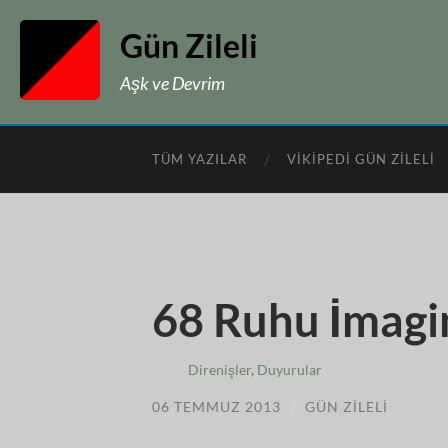
Gün Zileli
Aşk ve Devrim
TÜM YAZILAR
VIKIPEDI GÜN ZILELI
68 Ruhu İmagin
Direnişler
,
Duyurular
06 TEMMUZ 2013
/
GÜN ZILELI