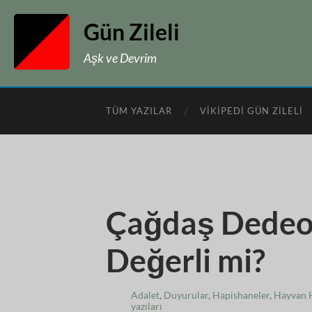
Gün Zileli
Aşk ve Devrim
TÜM YAZILAR
VIKIPEDI GÜN ZILELI
Çağdaş Dedeoğ
Değerli mi?
Adalet
,
Duyurular
,
Hapishaneler
,
Hayvan H
yazıları