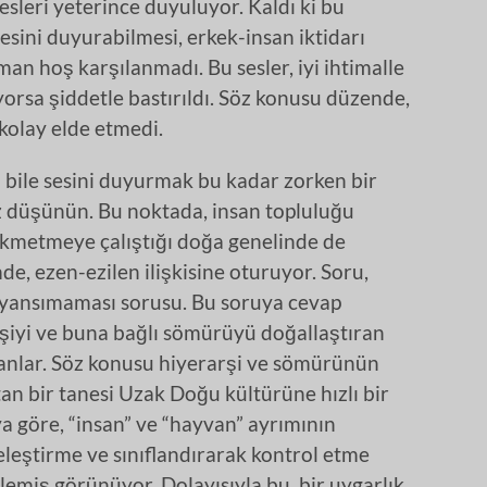
sleri yeterince duyuluyor. Kaldı ki bu
esini duyurabilmesi, erkek-insan iktidarı
man hoş karşılanmadı. Bu sesler, iyi ihtimalle
rsa şiddetle bastırıldı. Söz konusu düzende,
 kolay elde etmedi.
in bile sesini duyurmak bu kadar zorken bir
iz düşünün. Bu noktada, insan topluluğu
hükmetmeye çalıştığı doğa genelinde de
de, ezen-ezilen ilişkisine oturuyor. Soru,
p yansımaması sorusu. Bu soruya cevap
rşiyi ve buna bağlı sömürüyü doğallaştıran
nlar. Söz konusu hiyerarşi ve sömürünün
an bir tanesi Uzak Doğu kültürüne hızlı bir
ya göre, “insan” ve “hayvan” ayrımının
eleştirme ve sınıflandırarak kontrol etme
şlemiş görünüyor. Dolayısıyla bu, bir uygarlık