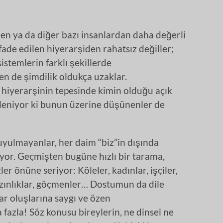
lden ya da diğer bazı insanlardan daha değerli
ade edilen hiyerarşiden rahatsız değiller;
sistemlerin farklı şekillerde
n de şimdilik oldukça uzaklar.
 hiyerarşinin tepesinde kimin olduğu açık
lleniyor ki bunun üzerine düşünenler de
uyulmayanlar, her daim “biz”in dışında
or. Geçmişten bugüne hızlı bir tarama,
r önüne seriyor: Köleler, kadınlar, işçiler,
azınlıklar, göçmenler… Dostumun da dile
var oluşlarına saygı ve özen
 fazla! Söz konusu bireylerin, ne dinsel ne