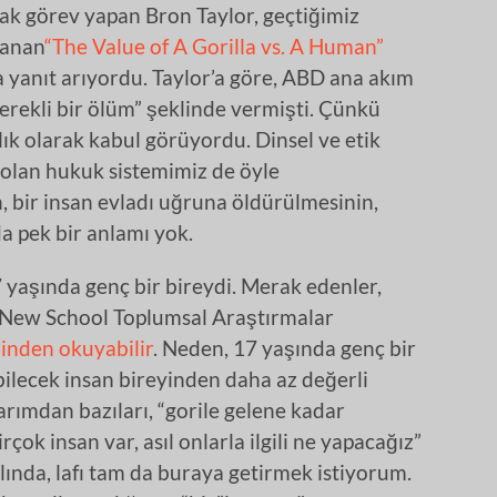
ak görev yapan Bron Taylor, geçtiğimiz
lanan
“The Value of A Gorilla vs. A Human”
 yanıt arıyordu. Taylor’a göre, ABD ana akım
gerekli bir ölüm” şeklinde vermişti. Çünkü
lık olarak kabul görüyordu. Dinsel ve etik
 olan hukuk sistemimiz de öyle
n, bir insan evladı uğruna öldürülmesinin,
a pek bir anlamı yok.
yaşında genç bir bireydi. Merak edenler,
 New School Toplumsal Araştırmalar
inden okuyabilir
. Neden, 17 yaşında genç bir
abilecek insan bireyinden daha az değerli
rımdan bazıları, “gorile gelene kadar
ok insan var, asıl onlarla ilgili ne yapacağız”
slında, lafı tam da buraya getirmek istiyorum.