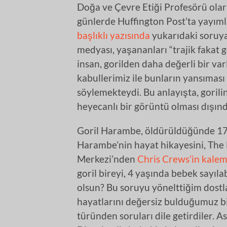
Doğa ve Çevre Etiği Profesörü olar
günlerde Huffington Post’ta yayım
başlıklı yazısında
yukarıdaki soruya
medyası, yaşananları “trajik fakat 
insan, gorilden daha değerli bir var
kabullerimiz ile bunların yansıması
söylemekteydi. Bu anlayışta, gorili
heyecanlı bir görüntü olması dışınd
Goril Harambe, öldürüldüğünde 17 
Harambe’nin hayat hikayesini, The
Merkezi’nden
Chris Crews’in kalem
goril bireyi, 4 yaşında bebek sayıl
olsun? Bu soruyu yönelttiğim dostla
hayatlarını değersiz bulduğumuz birç
türünden soruları dile getirdiler. A