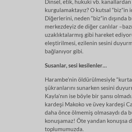
Dinsel, etik, hukuki vb. kanallardan
kurgulamaktayız? O kutsal “biz”in iç
Diğerlerini, neden “biz”in dışında b
merkezdeyiz de diğer canlılar –bazı
uzaklıktalarmış gibi hareket ediyo
eleştirilmesi, ezilenin sesini duyur
bağlanıyor gibi.
Susanlar, sesi kesilenler…
Harambe’nin öldürülmesiyle “kurtar
şükranlarını sunarken sesini duyur
Kayla’nın ise böyle bir şansı olmad
kardeşi Makoko ve üvey kardeşi Caes
daha önce ölmemiş olmasaydı da 
konuşamaz! Öte yandan konuşsa da 
toplumumuzda.