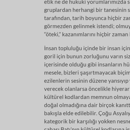
etik ne de hukuki yorumlarımızda se
gruplardan herhangi bir tanesinin s
tarafından, tarih boyunca hiçbir za
görmezden gelinmek istendi; olmuyo
“öteki,” kazanımlarını hiçbir zaman
İnsan topluluğu içinde bir insan iç
goril için bunun zorluğunu varın s
içerisinde olduğu gibi insanların 
mesele, bizleri şaşırtmayacak biçim
ezilenlerin sesinin düzene yansıyı
verecek olanlarsa öncelikle hiyera
kültürel kodlardan memnun olmaya
doğal olmadığına dair birçok kanıtt
bakışla elde edilebilir. Çoğu Asyalı
kategorik bir karşılığı yokken nesn
çabası Batı’nın kültürel kodlarına i