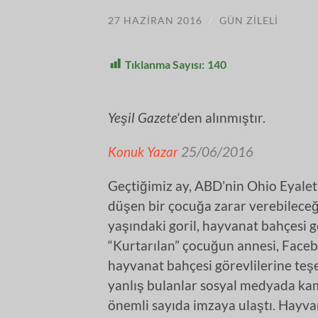
27 HAZIRAN 2016
/
GÜN ZILELI
Tıklanma Sayısı:
140
Yeşil Gazete
‘den alınmıştır.
Konuk Yazar
25/06/2016
Geçtiğimiz ay, ABD’nin Ohio Eyalet
düşen bir çocuğa zarar verebilece
yaşındaki goril, hayvanat bahçesi g
“Kurtarılan” çocuğun annesi, Facebo
hayvanat bahçesi görevlilerine teşe
yanlış bulanlar sosyal medyada ka
önemli sayıda imzaya ulaştı. Hayv