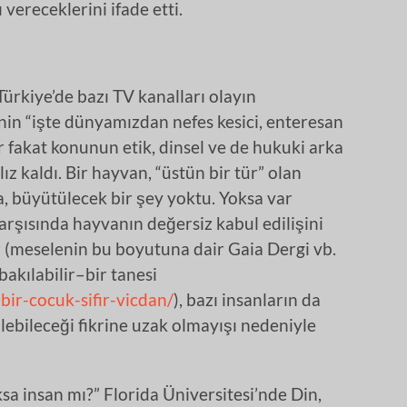
 vereceklerini ifade etti.
ürkiye’de bazı TV kanalları olayın
nin “işte dünyamızdan nefes kesici, enteresan
 fakat konunun etik, dinsel ve de hukuki arka
ız kaldı. Bir hayvan, “üstün bir tür” olan
 büyütülecek bir şey yoktu. Yoksa var
karşısında hayvanın değersiz kabul edilişini
 (meselenin bu boyutuna dair Gaia Dergi vb.
akılabilir–bir tanesi
-bir-cocuk-sifir-vicdan/
), bazı insanların da
lebileceği fikrine uzak olmayışı nedeniyle
ksa insan mı?” Florida Üniversitesi’nde Din,