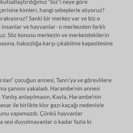
 kutsallaştırdığımız “biz”i neye göre
erisine kimleri, hangi sebeplerle alıyoruz?
ırakıyoruz? Sanki bir merkez var ve biz o
 insanlar ve hayvanlar- o merkezden farklı
ruz. Söz konusu merkezin ve merkezdekilerin
masına, haksızlığa karşı çıkabilme kapasitesine
ılan” çocuğun annesi, Tanrı’ya ve görevlilere
ma şansını yakaladı. Harambe’nin annesi
ı. Yanlış anlaşılmasın, Kayla, Harambe’nin
ar ile birlikte klor gazı kaçağı nedeniyle
bunu yapamazdı. Çünkü hayvanlar
sesi duyulmayanlar o kadar fazla ki