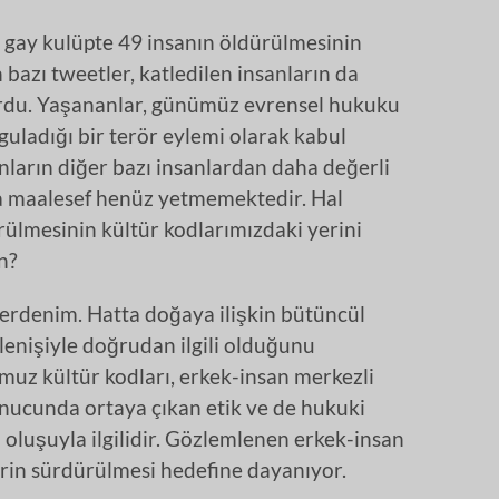
r gay kulüpte 49 insanın öldürülmesinin
bazı tweetler, katledilen insanların da
ordu. Yaşananlar, günümüz evrensel hukuku
yguladığı bir terör eylemi olarak kabul
anların diğer bazı insanlardan daha değerli
a maalesef henüz yetmemektedir. Hal
ülmesinin kültür kodlarımızdaki yerini
n?
rdenim. Hatta doğaya ilişkin bütüncül
llenişiyle doğrudan ilgili olduğunu
muz kültür kodları, erkek-insan merkezli
onucunda ortaya çıkan etik ve de hukuki
 oluşuyla ilgilidir. Gözlemlenen erkek-insan
erin sürdürülmesi hedefine dayanıyor.