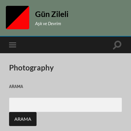
Gün Zileli
Aşk ve Devrim
Toggle
Toggle
search
mobile
field
menu
Photography
ARAMA
Search
for: