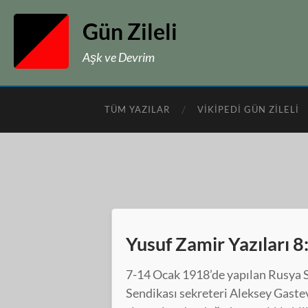
Gün Zileli
Aşk ve Devrim
TÜM YAZILAR
VIKIPEDI GÜN ZILELI
Yusuf Zamir Yazıları 8
7-14 Ocak 1918’de yapılan Rusya S
Sendikası sekreteri Aleksey Gastev