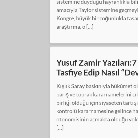
sistemine duyduğu hayranlıkla bili
amacıyla Taylor sistemine geçmeyi 
Kongre, büyük bir çoğunlukla tasar
araştırma, o […]
Yusuf Zamir Yazıları:7 
Tasfiye Edip Nasıl “D
Kışlık Saray baskınıyla hükûmet ol
barış ve toprak kararnamelerini ç
birliği olduğu için siyaseten tartış
kontrolü kararnamesine gelince ha
otonomisinin açmakta olduğu yolda
[…]