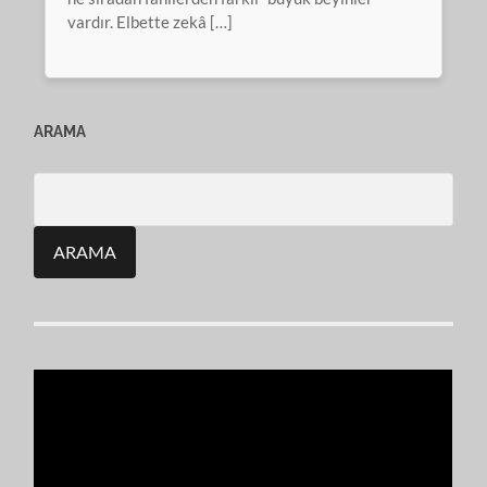
vardır. Elbette zekâ […]
ARAMA
Search
for: