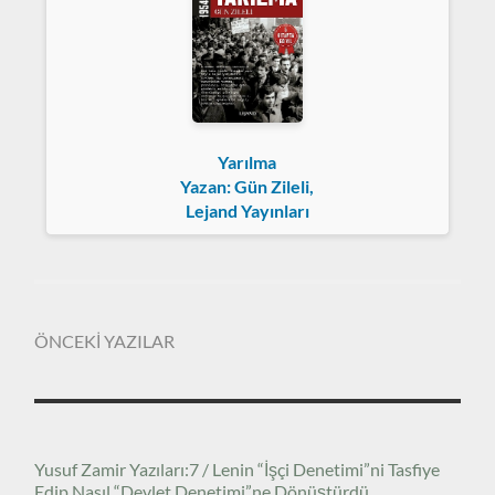
Yarılma
Yazan: Gün Zileli,
Lejand Yayınları
ÖNCEKİ YAZILAR
Yusuf Zamir Yazıları:7 / Lenin “İşçi Denetimi”ni Tasfiye
Edip Nasıl “Devlet Denetimi”ne Dönüştürdü