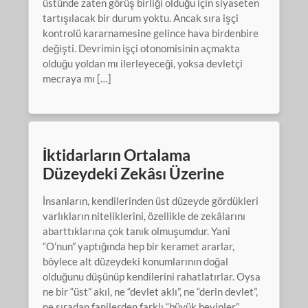
üstünde zaten görüş birliği olduğu için siyaseten
tartışılacak bir durum yoktu. Ancak sıra işçi
kontrolü kararnamesine gelince hava birdenbire
değişti. Devrimin işçi otonomisinin açmakta
olduğu yoldan mı ilerleyeceği, yoksa devletçi
mecraya mı […]
İktidarların Ortalama
Düzeydeki Zekâsı Üzerine
İnsanların, kendilerinden üst düzeyde gördükleri
varlıkların niteliklerini, özellikle de zekâlarını
abarttıklarına çok tanık olmuşumdur. Yani
“O’nun” yaptığında hep bir keramet ararlar,
böylece alt düzeydeki konumlarının doğal
olduğunu düşünüp kendilerini rahatlatırlar. Oysa
ne bir “üst” akıl, ne “devlet aklı”, ne “derin devlet”,
ne sıradan fanilerden farklı “büyük beyinler”