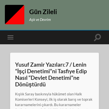
Gün Zileli
Aşk ve Devrim
Toggle
Toggle
search
mobile
field
menu
Yusuf Zamir Yazıları:7 / Lenin
“İşçi Denetimi”ni Tasfiye Edip
Nasıl “Devlet Denetimi”ne
Dönüştürdü
Kışlık Saray baskınıyla hükûmet olan Halk
Komiserleri Konseyi, ilk iş olarak barış ve toprak
kararnamelerini çıkardı. Bu kararnameler