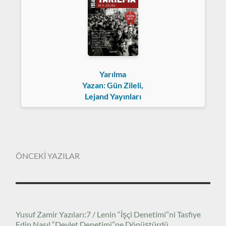
Yarılma
Yazan: Gün Zileli,
Lejand Yayınları
ÖNCEKİ YAZILAR
Yusuf Zamir Yazıları:7 / Lenin “İşçi Denetimi”ni Tasfiye
Edip Nasıl “Devlet Denetimi”ne Dönüştürdü