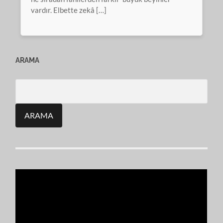
vardır. Elbette zekâ […]
ARAMA
Search
for: