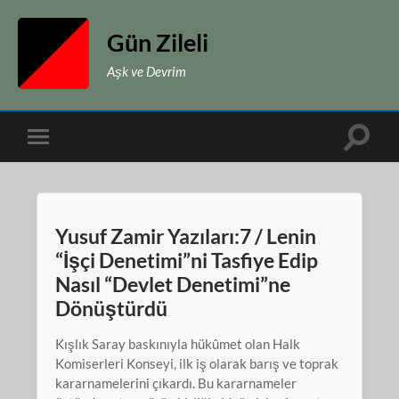
Gün Zileli
Aşk ve Devrim
Toggle
Toggle
search
mobile
field
menu
Yusuf Zamir Yazıları:7 / Lenin
“İşçi Denetimi”ni Tasfiye Edip
Nasıl “Devlet Denetimi”ne
Dönüştürdü
Kışlık Saray baskınıyla hükûmet olan Halk
Komiserleri Konseyi, ilk iş olarak barış ve toprak
kararnamelerini çıkardı. Bu kararnameler