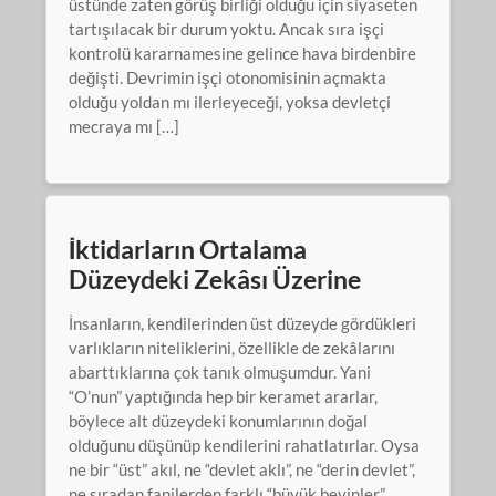
üstünde zaten görüş birliği olduğu için siyaseten
tartışılacak bir durum yoktu. Ancak sıra işçi
kontrolü kararnamesine gelince hava birdenbire
değişti. Devrimin işçi otonomisinin açmakta
olduğu yoldan mı ilerleyeceği, yoksa devletçi
mecraya mı […]
İktidarların Ortalama
Düzeydeki Zekâsı Üzerine
İnsanların, kendilerinden üst düzeyde gördükleri
varlıkların niteliklerini, özellikle de zekâlarını
abarttıklarına çok tanık olmuşumdur. Yani
“O’nun” yaptığında hep bir keramet ararlar,
böylece alt düzeydeki konumlarının doğal
olduğunu düşünüp kendilerini rahatlatırlar. Oysa
ne bir “üst” akıl, ne “devlet aklı”, ne “derin devlet”,
ne sıradan fanilerden farklı “büyük beyinler”