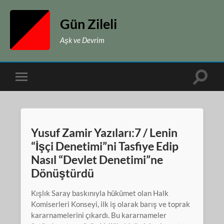
Gün Zileli
Aşk ve Devrim
Toggle
Toggle
search
mobile
field
menu
Yusuf Zamir Yazıları:7 / Lenin
“İşçi Denetimi”ni Tasfiye Edip
Nasıl “Devlet Denetimi”ne
Dönüştürdü
Kışlık Saray baskınıyla hükûmet olan Halk
Komiserleri Konseyi, ilk iş olarak barış ve toprak
kararnamelerini çıkardı. Bu kararnameler