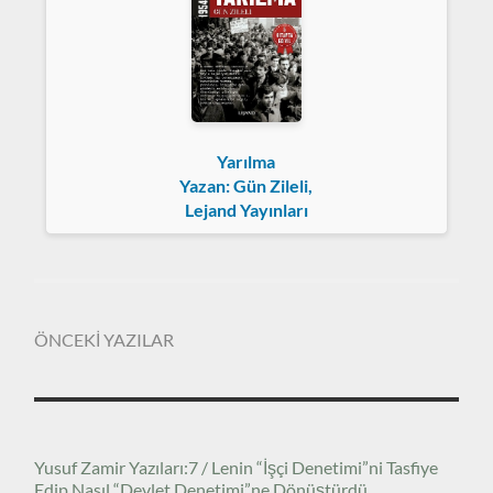
Yarılma
Yazan: Gün Zileli,
Lejand Yayınları
ÖNCEKİ YAZILAR
Yusuf Zamir Yazıları:7 / Lenin “İşçi Denetimi”ni Tasfiye
Edip Nasıl “Devlet Denetimi”ne Dönüştürdü