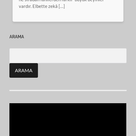
vardır. Elbette zekâ […]
ARAMA
Search
for: