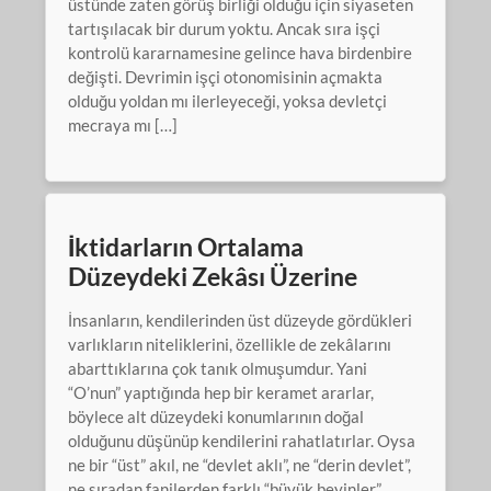
üstünde zaten görüş birliği olduğu için siyaseten
tartışılacak bir durum yoktu. Ancak sıra işçi
kontrolü kararnamesine gelince hava birdenbire
değişti. Devrimin işçi otonomisinin açmakta
olduğu yoldan mı ilerleyeceği, yoksa devletçi
mecraya mı […]
İktidarların Ortalama
Düzeydeki Zekâsı Üzerine
İnsanların, kendilerinden üst düzeyde gördükleri
varlıkların niteliklerini, özellikle de zekâlarını
abarttıklarına çok tanık olmuşumdur. Yani
“O’nun” yaptığında hep bir keramet ararlar,
böylece alt düzeydeki konumlarının doğal
olduğunu düşünüp kendilerini rahatlatırlar. Oysa
ne bir “üst” akıl, ne “devlet aklı”, ne “derin devlet”,
ne sıradan fanilerden farklı “büyük beyinler”