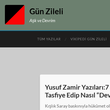
Gün Zileli
Aşk ve Devrim
TÜM YAZILAR
VIKIPEDI GÜN ZILELI
Yusuf Zamir Yazıları:7 
Tasfiye Edip Nasıl “D
Kışlık Saray baskınıyla hükûmet ol