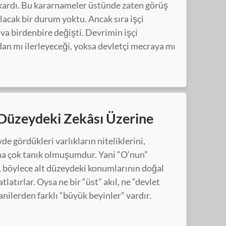
ıkardı. Bu kararnameler üstünde zaten görüş
ılacak bir durum yoktu. Ancak sıra işçi
va birdenbire değişti. Devrimin işçi
n mı ilerleyeceği, yoksa devletçi mecraya mı
 Düzeydeki Zekâsı Üzerine
de gördükleri varlıkların niteliklerini,
rına çok tanık olmuşumdur. Yani “O’nun”
, böylece alt düzeydeki konumlarının doğal
atırlar. Oysa ne bir “üst” akıl, ne “devlet
fanilerden farklı “büyük beyinler” vardır.