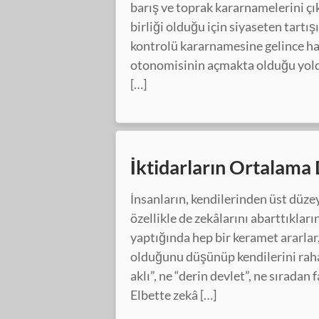
barış ve toprak kararnamelerini ç
birliği olduğu için siyaseten tartış
kontrolü kararnamesine gelince ha
otonomisinin açmakta olduğu yolda
[…]
İktidarların Ortalama
İnsanların, kendilerinden üst düzey
özellikle de zekâlarını abarttıkla
yaptığında hep bir keramet ararlar
olduğunu düşünüp kendilerini rahatl
aklı”, ne “derin devlet”, ne sıradan 
Elbette zekâ […]