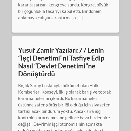
karar tasarısını kongreye sundu. Kongre, büyük
bir çoğunlukla tasarıyı kabul etti. Bir dönemi
anlamaya çalışan araştırma, o […]
Yusuf Zamir Yazıları:7 / Lenin
“İşçi Denetimi”ni Tasfiye Edip
Nasıl “Devlet Denetimi”ne
Dönüştürdü
Kışlık Saray baskınıyla hükûmet olan Halk
Komiserleri Konseyi, ilk iş olarak barış ve toprak
kararnamelerini çıkardı. Bu kararnameler
üstünde zaten görüş birliği olduğu için siyaseten
tartışılacak bir durum yoktu. Ancak sıra işçi
kontrolü kararnamesine gelince hava birdenbire
değişti. Devrimin işçi otonomisinin açmakta
olduğu yoldan mı ilerleyeceği, yoksa devletçi