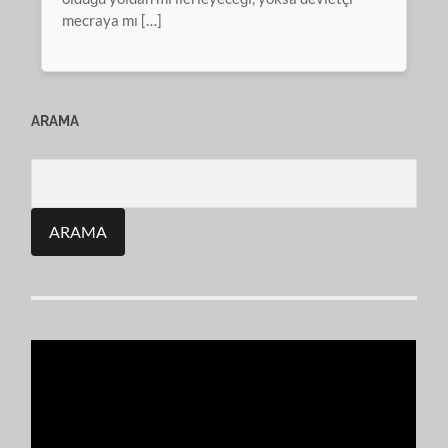
mecraya mı […]
ARAMA
Search
for: