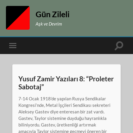
Gün Zileli
Aşk ve Devrim
Toggle
Toggle
search
mobile
field
menu
Yusuf Zamir Yazıları 8: “Proleter
Sabotaj”
7-14 Ocak 1918’de yapılan Rusya Sendikalar
Kongresi’nde, Metal İşçileri Sendikası sekreteri
Aleksey Gastev diye enteresan bir zat vardı.
Gastev, Taylor sistemine duyduğu hayranlıkla
biliniyordu. Gastev, üretkenliği artırmak
amacıyla Taylor sistemine geçmeyi öneren bir