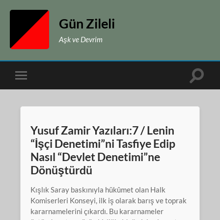
Gün Zileli
Aşk ve Devrim
Toggle
Toggle
search
mobile
field
menu
Yusuf Zamir Yazıları:7 / Lenin
“İşçi Denetimi”ni Tasfiye Edip
Nasıl “Devlet Denetimi”ne
Dönüştürdü
Kışlık Saray baskınıyla hükûmet olan Halk
Komiserleri Konseyi, ilk iş olarak barış ve toprak
kararnamelerini çıkardı. Bu kararnameler