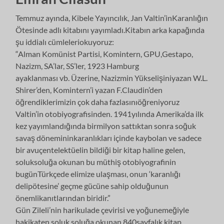
Temmuz ayında, Kibele Yayıncılık, Jan Valtin’inKaranlığın
Ötesinde adlı kitabını yayımladı.Kitabın arka kapağında
şu iddialı cümleleriokuyoruz:
“Alman Komünist Partisi, Komintern, GPU,Gestapo,
Nazizm, SA’lar, SS’ler, 1923 Hamburg
ayaklanması vb. Üzerine, Nazizmin Yükselişiniyazan W.L.
Shirer’den, Komintern’i yazan F.Claudin’den
öğrendiklerimizin çok daha fazlasınıöğreniyoruz
Valtin’in otobiyografisinden. 1941yılında Amerika’da ilk
kez yayımlandığında birmilyon sattıktan sonra soğuk
savaş dönemininkaranlıkları içinde kaybolan ve sadece
bir avuçentelektüelin bildiği bir kitap haline gelen,
soluksoluğa okunan bu müthiş otobiyografinin
bugünTürkçede elimize ulaşması, onun ‘karanlığı
delipötesine’ geçme gücüne sahip olduğunun
önemlikanıtlarından biridir.”
Gün Zileli’nin harikulade çevirisi ve yoğunemeğiyle
hakikaten soluk soluğa okunan 840sayfalık kitap,