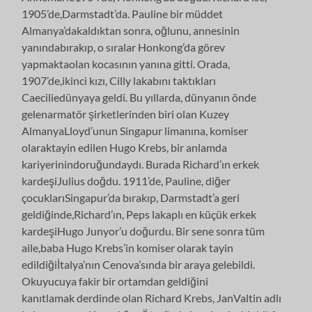
1905’de,Darmstadt’da. Pauline bir müddet
Almanya’dakaldıktan sonra, oğlunu, annesinin
yanındabırakıp, o sıralar Honkong’da görev
yapmaktaolan kocasının yanına gitti. Orada,
1907’de,ikinci kızı, Cilly lakabını taktıkları
Caeciliedünyaya geldi. Bu yıllarda, dünyanın önde
gelenarmatör şirketlerinden biri olan Kuzey
AlmanyaLloyd’unun Singapur limanına, komiser
olaraktayin edilen Hugo Krebs, bir anlamda
kariyerinindoruğundaydı. Burada Richard’ın erkek
kardeşiJulius doğdu. 1911’de, Pauline, diğer
çocuklarıSingapur’da bırakıp, Darmstadt’a geri
geldiğinde,Richard’ın, Peps lakaplı en küçük erkek
kardeşiHugo Junyor’u doğurdu. Bir sene sonra tüm
aile,baba Hugo Krebs’in komiser olarak tayin
edildiğiİtalya’nın Cenova’sında bir araya gelebildi.
Okuyucuya fakir bir ortamdan geldiğini
kanıtlamak derdinde olan Richard Krebs, JanValtin adlı