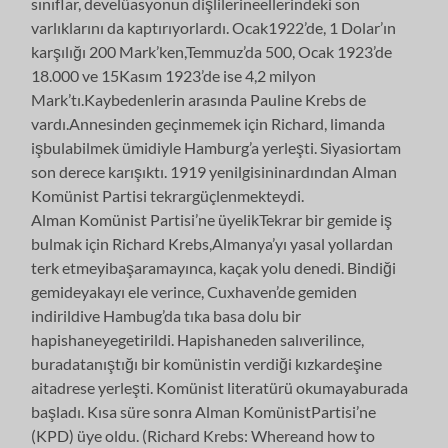
sınıflar, develüasyonun dişlilerineellerindeki son
varlıklarını da kaptırıyorlardı. Ocak1922’de, 1 Dolar’ın
karşılığı 200 Mark’ken,Temmuz’da 500, Ocak 1923’de
18.000 ve 15Kasım 1923’de ise 4,2 milyon
Mark’tı.Kaybedenlerin arasında Pauline Krebs de
vardı.Annesinden geçinmemek için Richard, limanda
işbulabilmek ümidiyle Hamburg’a yerleşti. Siyasiortam
son derece karışıktı. 1919 yenilgisininardından Alman
Komünist Partisi tekrargüçlenmekteydi.
Alman Komünist Partisi’ne üyelikTekrar bir gemide iş
bulmak için Richard Krebs,Almanya’yı yasal yollardan
terk etmeyibaşaramayınca, kaçak yolu denedi. Bindiği
gemideyakayı ele verince, Cuxhaven’de gemiden
indirildive Hambug’da tıka basa dolu bir
hapishaneyegetirildi. Hapishaneden salıverilince,
buradatanıştığı bir komünistin verdiği kızkardeşine
aitadrese yerleşti. Komünist literatürü okumayaburada
başladı. Kısa süre sonra Alman KomünistPartisi’ne
(KPD) üye oldu. (Richard Krebs: Whereand how to