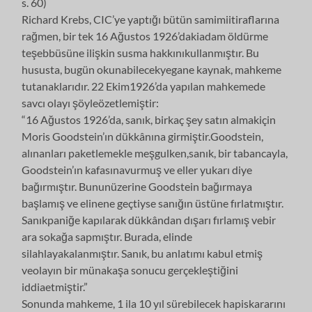
s. 60)
Richard Krebs, CIC’ye yaptığı bütün samimiitiraflarına
rağmen, bir tek 16 Ağustos 1926’dakiadam öldürme
teşebbüsüne ilişkin susma hakkınıkullanmıştır. Bu
hususta, bugün okunabilecekyegane kaynak, mahkeme
tutanaklarıdır. 22 Ekim1926’da yapılan mahkemede
savcı olayı şöyleözetlemiştir:
“16 Ağustos 1926’da, sanık, birkaç şey satın almakiçin
Moris Goodstein’ın dükkânına girmiştir.Goodstein,
alınanları paketlemekle meşgulken,sanık, bir tabancayla,
Goodstein’ın kafasınavurmuş ve eller yukarı diye
bağırmıştır. Bununüzerine Goodstein bağırmaya
başlamış ve elinene geçtiyse sanığın üstüne fırlatmıştır.
Sanıkpaniğe kapılarak dükkândan dışarı fırlamış vebir
ara sokağa sapmıştır. Burada, elinde
silahlayakalanmıştır. Sanık, bu anlatımı kabul etmiş
veolayın bir münakaşa sonucu gerçekleştiğini
iddiaetmiştir.”
Sonunda mahkeme, 1 ila 10 yıl sürebilecek hapiskararını