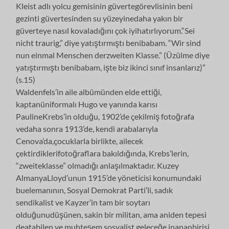
Kleist adlı yolcu gemisinin güvertegörevlisinin beni
gezinti güvertesinden su yüzeyinedaha yakın bir
güverteye nasıl kovaladığını çok iyihatırlıyorum.“Sei
nicht traurig,” diye yatıştırmıştı benibabam. “Wir sind
nun einmal Menschen derzweiten Klasse.” (Üzülme diye
yatıştırmıştı benibabam, işte biz ikinci sınıf insanlarız)”
(s.15)
Waldenfels’in aile albümünden elde ettiği,
kaptanüniformalı Hugo ve yanında karısı
PaulineKrebs’in olduğu, 1902’de çekilmiş fotoğrafa
vedaha sonra 1913’de, kendi arabalarıyla
Cenova’da,çocuklarla birlikte, ailecek
çektirdiklerifotoğraflara bakıldığında, Krebs’lerin,
“zweiteklasse” olmadığı anlaşılmaktadır. Kuzey
AlmanyaLloyd’unun 1915’de yöneticisi konumundaki
buelemanının, Sosyal Demokrat Parti’li, sadık
sendikalist ve Kayzer’in tam bir soytarı
olduğunudüşünen, sakin bir militan, ama aniden tepesi
deatabilen ve muhteşem sosyalist geleceğe inananbirisi