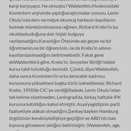
karşı karşıyayız. Ne olmuştu? Waldenfels,Moskova’daki
Komintern arşivinde yaptığıaraştırmalar sonucu, Lenin
Okulu’nda ders vermişve okumuş herkesin kayıtlarını
bulmak mümkünolmasına rağmen, Richard Krebs’in bu
okuldaokuduğuna dair hiçbir bulguya
rastlamadığını,Karanlığın Ötesinde adı geçen ne bir
öğretmenin,ne bir öğrencinin, ne de Krebs’in adının
kayıtlardaolmadığını belirtmektedir. Fakat gene
deWaldenfels’e göre, Krebs’in, Sovyetler Birliği’ndebir
kursa tabii tutulduğu kesindir. Çünkü, diyorWaldenfels,
daha sonra Komintern’in orta derecebir kadrosu
konumuna yükselmesi başka türlü izahedilemez. Richard
Krebs, 1950’de CIC’ye verdiğiifadede, Lenin Okulu’ndan
tek kelime sözetmeden, Leningrad’da, birkaç haftalık IPK
kursuna katıldığını kabul etmiştir. Asya’yagidişinin parti
faaliyetiyle alâkalı olmadığını,Şankay’dayken Hamburg
örgütünün kendisiyleilişkiye geçtiğini ve ABD’nin batı
kıyısına gitmeemri aldığını belirtmiştir. (Waldenfels, age,