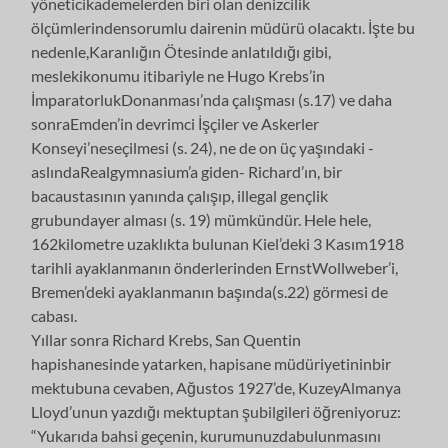
yöneticikademelerden biri olan denizcilik
ölçümlerindensorumlu dairenin müdürü olacaktı. İşte bu
nedenle,Karanlığın Ötesinde anlatıldığı gibi,
meslekikonumu itibariyle ne Hugo Krebs’in
İmparatorlukDonanması’nda çalışması (s.17) ve daha
sonraEmden’in devrimci İşçiler ve Askerler
Konseyi’neseçilmesi (s. 24), ne de on üç yaşındaki -
aslındaRealgymnasium’a giden- Richard’ın, bir
bacaustasının yanında çalışıp, illegal gençlik
grubundayer alması (s. 19) mümkündür. Hele hele,
162kilometre uzaklıkta bulunan Kiel’deki 3 Kasım1918
tarihli ayaklanmanın önderlerinden ErnstWollweber’i,
Bremen’deki ayaklanmanın başında(s.22) görmesi de
cabası.
Yıllar sonra Richard Krebs, San Quentin
hapishanesinde yatarken, hapisane müdüriyetininbir
mektubuna cevaben, Ağustos 1927’de, KuzeyAlmanya
Lloyd’unun yazdığı mektuptan şubilgileri öğreniyoruz:
“Yukarıda bahsi geçenin, kurumunuzdabulunmasını