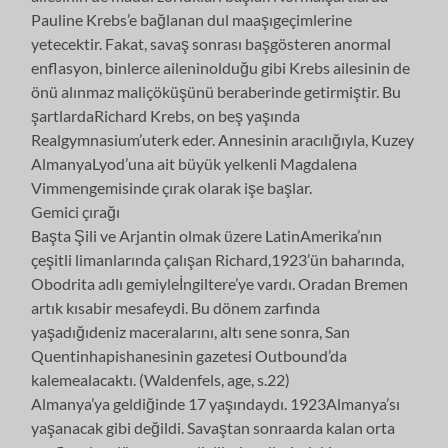
Pauline Krebs’e bağlanan dul maaşıgeçimlerine
yetecektir. Fakat, savaş sonrası başgösteren anormal
enflasyon, binlerce aileninolduğu gibi Krebs ailesinin de
önü alınmaz maliçöküşünü beraberinde getirmiştir. Bu
şartlardaRichard Krebs, on beş yaşında
Realgymnasium’uterk eder. Annesinin aracılığıyla, Kuzey
AlmanyaLyod’una ait büyük yelkenli Magdalena
Vimmengemisinde çırak olarak işe başlar.
Gemici çırağı
Başta Şili ve Arjantin olmak üzere LatinAmerika’nın
çeşitli limanlarında çalışan Richard,1923’ün baharında,
Obodrita adlı gemiyleİngiltere’ye vardı. Oradan Bremen
artık kısabir mesafeydi. Bu dönem zarfında
yaşadığıdeniz maceralarını, altı sene sonra, San
Quentinhapishanesinin gazetesi Outbound’da
kalemealacaktı. (Waldenfels, age, s.22)
Almanya’ya geldiğinde 17 yaşındaydı. 1923Almanya’sı
yaşanacak gibi değildi. Savaştan sonraarda kalan orta