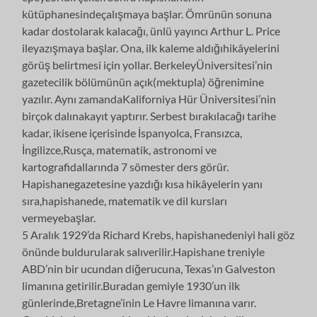
kütüphanesindeçalışmaya başlar. Ömrünün sonuna
kadar dostolarak kalacağı, ünlü yayıncı Arthur L. Price
ileyazışmaya başlar. Ona, ilk kaleme aldığıhikâyelerini
görüş belirtmesi için yollar. BerkeleyÜniversitesi’nin
gazetecilik bölümünün açık(mektupla) öğrenimine
yazılır. Aynı zamandaKaliforniya Hür Üniversitesi’nin
birçok dalınakayıt yaptırır. Serbest bırakılacağı tarihe
kadar, ikisene içerisinde İspanyolca, Fransızca,
İngilizce,Rusça, matematik, astronomi ve
kartografidallarında 7 sömester ders görür.
Hapishanegazetesine yazdığı kısa hikâyelerin yanı
sıra,hapishanede, matematik ve dil kursları
vermeyebaşlar.
5 Aralık 1929’da Richard Krebs, hapishanedeniyi hali göz
önünde buldurularak salıverilir.Hapishane treniyle
ABD’nin bir ucundan diğerucuna, Texas’ın Galveston
limanına getirilir.Buradan gemiyle 1930’un ilk
günlerinde,Bretagne’inin Le Havre limanına varır.