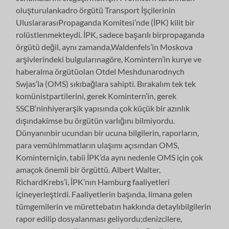
oluşturulankadro örgütü Transport İşçilerinin
UluslararasıPropaganda Komitesi’nde (İPK) kilit bir
rolüstlenmekteydi. İPK, sadece başarılı birpropaganda
örgütü değil, aynı zamanda,Waldenfels’in Moskova
arşivlerindeki bulgularınagöre, Komintern’in kurye ve
haberalma örgütüolan Otdel Meshdunarodnych
Swjas’la (OMS) sıkıbağlara sahipti. Bırakalım tek tek
komünistpartilerini, gerek Komintern’in, gerek
SSCB’ninhiyerarşik yapısında çok küçük bir azınlık
dışındakimse bu örgütün varlığını bilmiyordu.
Dünyanınbir ucundan bir ucuna bilgilerin, raporların,
para vemühimmatların ulaşımı açısından OMS,
Kominterniçin, tabii İPK’da aynı nedenle OMS için çok
amaçok önemli bir örgüttü. Albert Walter,
RichardKrebs’i, İPK’nın Hamburg faaliyetleri
içineyerleştirdi. Faaliyetlerin başında, limana gelen
tümgemilerin ve mürettebatın hakkında detaylıbilgilerin
rapor edilip dosyalanması geliyordu;denizcilere,