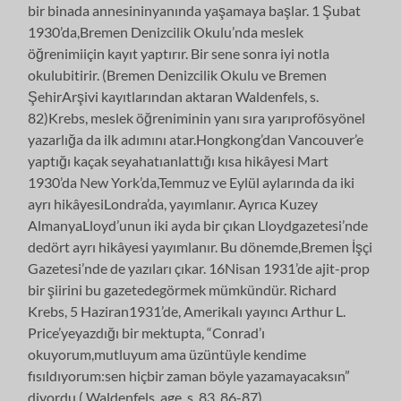
bir binada annesininyanında yaşamaya başlar. 1 Şubat
1930’da,Bremen Denizcilik Okulu’nda meslek
öğrenimiiçin kayıt yaptırır. Bir sene sonra iyi notla
okulubitirir. (Bremen Denizcilik Okulu ve Bremen
ŞehirArşivi kayıtlarından aktaran Waldenfels, s.
82)Krebs, meslek öğreniminin yanı sıra yarıprofösyönel
yazarlığa da ilk adımını atar.Hongkong’dan Vancouver’e
yaptığı kaçak seyahatıanlattığı kısa hikâyesi Mart
1930’da New York’da,Temmuz ve Eylül aylarında da iki
ayrı hikâyesiLondra’da, yayımlanır. Ayrıca Kuzey
AlmanyaLloyd’unun iki ayda bir çıkan Lloydgazetesi’nde
dedört ayrı hikâyesi yayımlanır. Bu dönemde,Bremen İşçi
Gazetesi’nde de yazıları çıkar. 16Nisan 1931’de ajit-prop
bir şiirini bu gazetedegörmek mümkündür. Richard
Krebs, 5 Haziran1931’de, Amerikalı yayıncı Arthur L.
Price’yeyazdığı bir mektupta, “Conrad’ı
okuyorum,mutluyum ama üzüntüyle kendime
fısıldıyorum:sen hiçbir zaman böyle yazamayacaksın”
diyordu.( Waldenfels, age, s. 83, 86-87)