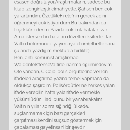
esasen doğruluyor.Araştırmaların, sadece bu
kitabı zenginleştiricimahiyette. Şahsen ben çok
yararlandım. ÖzellikleFirelei’nin gerçek adını
öğrenmeyi çok istiyordum.Bu bakımdan da
teşekkür ederim. Yazıda çok imlahataları var.
Ama istersen bu hataları düzeltereksitede, Jan
Valtin bölümünde yayımlayabilirim(elbette sana
şu anda yazdığım mektupla birlikte).
Ben, anti-komünist araştırmacı
Waldenfels’tenseValtin’e inanma eğilimindeyim.
Öte yandan, CICgibi polis örgütlerine verilen
ifadeleri araştırma yazına temel yapmana da
oldukça şaşırdım. Polisörgütlerine herkes yalan
ifade verebilir, hatta yalanifade vermekle
yükümlüdür. Hadi bunu bir yanabırakalım,
Valtin’in yıllar sonra sığındığı ülkede,
suçlanmamak için bazı gerçekleri
çarpıtması,kendini suçsuz göstermek için
çabalaması gayetinsani bir şeydir.