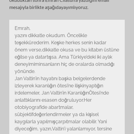
mesajıyla birlikte aşağıdayayımlıyoruz.
Emrah,
yazını dikkatle okudum. Öncelikle
teşekkürederim. Keşke herkes senin kadar
önem verse,dikkatle okusa ve bu kitabın üstüne
eğilse ya datartışsa. Ama Türkiye’deki iki aylık
deneyimiminsanların hiç de oralarda olmadığı
yönünde.
Jan Valtin’in hayatını başka belgelerdende
izleyerek karanlığın ötesi’ne ilişkinyaptığın
irdelemeler, Jan Valtin’in KaranlığınÖtesi’nde
anlattıklarını esasen doğruluyor.Her
otobiyografide abartmalar,
sübjektifdeğerlendirmeler ya da kişisel
kaygılarla yapılmışçarpıtmalar olabilir. Yani
diyeceğim, yazın,Valtin’i yalanlamıyor, tersine