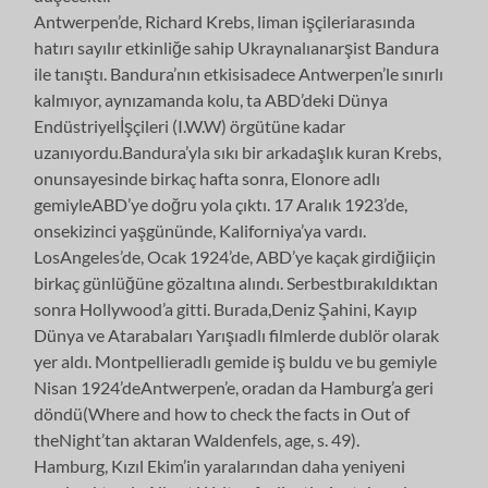
Antwerpen’de, Richard Krebs, liman işçileriarasında
hatırı sayılır etkinliğe sahip Ukraynalıanarşist Bandura
ile tanıştı. Bandura’nın etkisisadece Antwerpen’le sınırlı
kalmıyor, aynızamanda kolu, ta ABD’deki Dünya
Endüstriyelİşçileri (I.W.W) örgütüne kadar
uzanıyordu.Bandura’yla sıkı bir arkadaşlık kuran Krebs,
onunsayesinde birkaç hafta sonra, Elonore adlı
gemiyleABD’ye doğru yola çıktı. 17 Aralık 1923’de,
onsekizinci yaşgününde, Kaliforniya’ya vardı.
LosAngeles’de, Ocak 1924’de, ABD’ye kaçak girdiğiiçin
birkaç günlüğüne gözaltına alındı. Serbestbırakıldıktan
sonra Hollywood’a gitti. Burada,Deniz Şahini, Kayıp
Dünya ve Atarabaları Yarışıadlı filmlerde dublör olarak
yer aldı. Montpellieradlı gemide iş buldu ve bu gemiyle
Nisan 1924’deAntwerpen’e, oradan da Hamburg’a geri
döndü(Where and how to check the facts in Out of
theNight’tan aktaran Waldenfels, age, s. 49).
Hamburg, Kızıl Ekim’in yaralarından daha yeniyeni