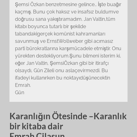
Şemsi Özkan benzetmesine gelince… İşte buağır
kaçmış. Bunu çok haksız ve insafsız buldumve
doğrusu sana yakıştıramadım. Jan Valtin,tüm
kitabı boyunca tutarlı bir şekilde
tabandakigerçek komünist kahramanları
savunmuş ve ErnstWollweber gibi acımasız
parti bürokratlarına karşımücadele etmiştir. Onu
yürekten destekliyorum.Şunu bilmeni isterim ki,
eğer Jan Valtin, ŞemsiÖzkan gibi bir itirafçı
olsaydı, Gün Zileli onu aslaçevirmezdi. Bu
ifadeyi kullanırken bu noktayıdüşünecektin
Emrah.
Gün
Karanlığın Ötesinde –Karanlık
bir kitaba dair
Emrah Cilasun