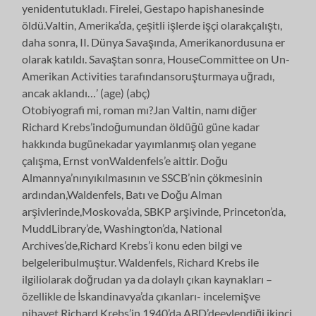
yenidentutukladı. Firelei, Gestapo hapishanesinde
öldü.Valtin, Amerika’da, çeşitli işlerde işçi olarakçalıştı,
daha sonra, II. Dünya Savaşında, Amerikanordusuna er
olarak katıldı. Savaştan sonra, HouseCommittee on Un-
Amerikan Activities tarafındansoruşturmaya uğradı,
ancak aklandı…’ (age) (abç)
Otobiyografi mi, roman mı?Jan Valtin, namı diğer
Richard Krebs’indoğumundan öldüğü güne kadar
hakkında bugünekadar yayımlanmış olan yegane
çalışma, Ernst vonWaldenfels’e aittir. Doğu
Almannya’nınyıkılmasının ve SSCB’nin çökmesinin
ardından,Waldenfels, Batı ve Doğu Alman
arşivlerinde,Moskova’da, SBKP arşivinde, Princeton’da,
MuddLibrary’de, Washington’da, National
Archives’de,Richard Krebs’i konu eden bilgi ve
belgeleribulmuştur. Waldenfels, Richard Krebs ile
ilgiliolarak doğrudan ya da dolaylı çıkan kaynakları –
özellikle de İskandinavya’da çıkanları- incelemişve
nihayet Richard Krebs’in 1940’da ABD’deevlendiği ikinci