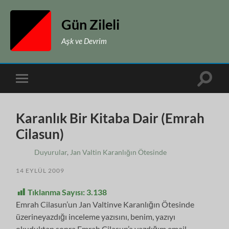
Gün Zileli
Aşk ve Devrim
Toggle
Toggle
search
mobile
field
menu
Karanlık Bir Kitaba Dair (Emrah
Cilasun)
Duyurular
,
Jan Valtin Karanlığın Ötesinde
14 EYLÜL 2009
Tıklanma Sayısı:
3.138
Emrah Cilasun’un Jan Valtinve Karanlığın Ötesinde
üzerineyazdığı inceleme yazısını, benim, yazıyı
okuduktan sonra Emrah Cilasun’a yazdığım email