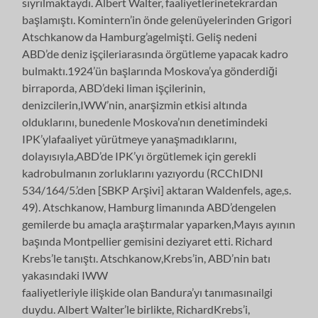
sıyrılmaktaydı. Albert Walter, faaliyetlerinetekrardan
başlamıştı. Komintern’in önde gelenüyelerinden Grigori
Atschkanow da Hamburg’agelmişti. Geliş nedeni
ABD’de deniz işçileriarasında örgütleme yapacak kadro
bulmaktı.1924’ün başlarında Moskova’ya gönderdiği
birraporda, ABD’deki liman işçilerinin,
denizcilerin,IWW’nin, anarşizmin etkisi altında
olduklarını, bunedenle Moskova’nın denetimindeki
IPK’ylafaaliyet yürütmeye yanaşmadıklarını,
dolayısıyla,ABD’de IPK’yı örgütlemek için gerekli
kadrobulmanın zorluklarını yazıyordu (RCChIDNI
534/164/5.’den [SBKP Arşivi] aktaran Waldenfels, age,s.
49). Atschkanow, Hamburg limanında ABD’dengelen
gemilerde bu amaçla araştırmalar yaparken,Mayıs ayının
başında Montpellier gemisini deziyaret etti. Richard
Krebs’le tanıştı. Atschkanow,Krebs’in, ABD’nin batı
yakasındaki IWW
faaliyetleriyle ilişkide olan Bandura’yı tanımasınailgi
duydu. Albert Walter’le birlikte, RichardKrebs’i,