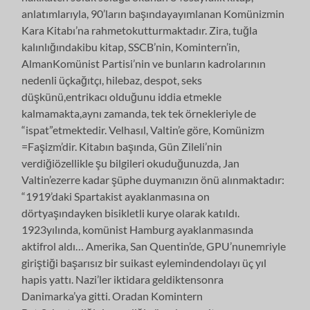
anlatımlarıyla, 90’ların başındayayımlanan Komünizmin
Kara Kitabı’na rahmetokutturmaktadır. Zira, tuğla
kalınlığındakibu kitap, SSCB’nin, Komintern’in,
AlmanKomünist Partisi’nin ve bunların kadrolarının
nedenli üçkağıtçı, hilebaz, despot, seks
düşkünü,entrikacı olduğunu iddia etmekle
kalmamakta,aynı zamanda, tek tek örnekleriyle de
“ispat”etmektedir. Velhasıl, Valtin’e göre, Komünizm
=Faşizm’dir. Kitabın başında, Gün Zileli’nin
verdiğiözellikle şu bilgileri okuduğunuzda, Jan
Valtin’ezerre kadar şüphe duymanızın önü alınmaktadır:
“1919’daki Spartakist ayaklanmasına on
dörtyaşındayken bisikletli kurye olarak katıldı.
1923yılında, komünist Hamburg ayaklanmasında
aktifrol aldı… Amerika, San Quentin’de, GPU’nunemriyle
giriştiği başarısız bir suikast eylemindendolayı üç yıl
hapis yattı. Nazi’ler iktidara geldiktensonra
Danimarka’ya gitti. Oradan Komintern