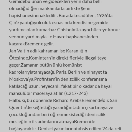
Gemidebulunan ve gidecekleri yerin daha belli
olmadığıdiğer mahkâmlarla birlikte şehir
hapishanesinenakledilir. Burada tesadüfen, 1926’da
Çin’e yaptığıyolculuk esnasında kendisine gemide
yardımcıolan kumarbaz Chisholm’la aynı hücreye konur
veonun yardımıyla Le Havre hapisanesinden
kaçarakBremen’e gelir.
Jan Valtin adlı kahraman ise Karanlığın
Ötesinde,Komintern’in direktifleriyle illegaliteye
geçer.Zamanın bütün ünlü komünist
kadrolarıylatanışacağı, Paris, Berlin ve nihayet ta
Moskova’ya,Profintern’in denizcilik konferansına
katılacağıuzun, heyecanlı, fakat bir o kadar da hayal
mahsülübir maceraya atılır. (s.217-243)
Halbuki, bu dönemde Richard KrebsBremende’dir. San
Quentin’de keşfettiği yazarlığıntadını çıkartmaya ve
çocukluğundan beri öğrenmekistediği denizcilik
mesleğinin ilk adımlarını atmayaBremen’de
başlayacaktır. Denizci yakınlarınatahsis edilen 24 daireli