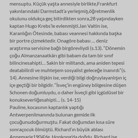
mensuptu. Küçük yaşta annesiyle birlikte,Frankfurt
yakınlarındaki Darmstadt’a yerleşmiş,öğretmenlik
okulunu oldukça geç bitirdikten sonra,28 yaşındayken
kaptan Hugo Krebs’le evlenmişti.Jan Valtin ise,
Karanlığın Ötesinde, babası veannesi hakkında başka
bir portre çizmektedir. Onagöre babası … deniz
araştırma servisine bağlı birgörevliydi (s.13). “Dönemin
çoğu Almanzanaatkârı gibi babam da tam bir sınıf
bilincinesahipti… Sakin bir militandı, ama aniden tepesi
deatabilirdi ve muhteşem sosyalist geleceğe inanırdı”(s.
14). Annesine ilişkin ise, verdiği bilgi doğruylayanlışın iç
içe geçtiği bir bilgidir. “İsveç’in engüney bölgesine düşen
Schonen doğumluydu, o daher İsveçli gibi içgüdüsel bir
konukseverliğesahipti… (s. 14-15)
Pauline, kocasının kaptanlık yaptığı
Antwerpenlimanında bulunan gemide ilk
çocuğunudoğurmuştu. Fakat doğumdan kısa süre
sonraçocuk ölmüştü. Richard’ın büyük ablası
Annemarie1904’de, Honkong’da doğdu. Richard ise,