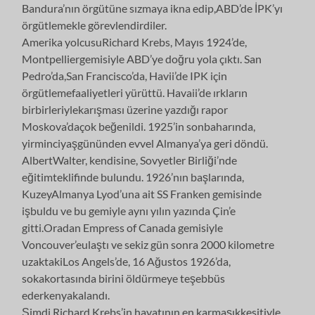
Bandura’nın örgütüne sızmaya ikna edip,ABD’de İPK’yı
örgütlemekle görevlendirdiler.
Amerika yolcusuRichard Krebs, Mayıs 1924’de,
Montpelliergemisiyle ABD’ye doğru yola çıktı. San
Pedro’da,San Francisco’da, Havii’de IPK için
örgütlemefaaliyetleri yürüttü. Havaii’de ırkların
birbirleriylekarışması üzerine yazdığı rapor
Moskova’daçok beğenildi. 1925’in sonbaharında,
yirminciyaşgününden evvel Almanya’ya geri döndü.
AlbertWalter, kendisine, Sovyetler Birliği’nde
eğitimteklifinde bulundu. 1926’nın başlarında,
KuzeyAlmanya Lyod’una ait SS Franken gemisinde
işbuldu ve bu gemiyle aynı yılın yazında Çin’e
gitti.Oradan Empress of Canada gemisiyle
Voncouver’eulaştı ve sekiz gün sonra 2000 kilometre
uzaktakiLos Angels’de, 16 Ağustos 1926’da,
sokakortasında birini öldürmeye teşebbüs
ederkenyakalandı.
Şimdi Richard Krebs’in hayatının en karmaşıkkesitiyle