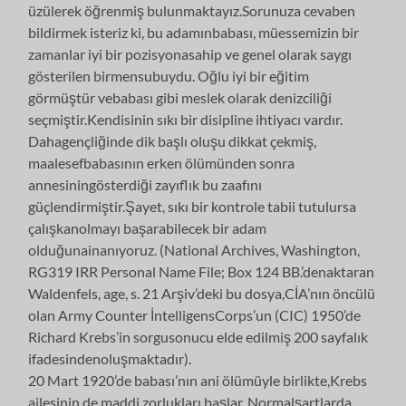
üzülerek öğrenmiş bulunmaktayız.Sorunuza cevaben
bildirmek isteriz ki, bu adamınbabası, müessemizin bir
zamanlar iyi bir pozisyonasahip ve genel olarak saygı
gösterilen birmensubuydu. Oğlu iyi bir eğitim
görmüştür vebabası gibi meslek olarak denizciliği
seçmiştir.Kendisinin sıkı bir disipline ihtiyacı vardır.
Dahagençliğinde dik başlı oluşu dikkat çekmiş,
maalesefbabasının erken ölümünden sonra
annesiningösterdiği zayıflık bu zaafını
güçlendirmiştir.Şayet, sıkı bir kontrole tabii tutulursa
çalışkanolmayı başarabilecek bir adam
olduğunainanıyoruz. (National Archives, Washington,
RG319 IRR Personal Name File; Box 124 BB.’denaktaran
Waldenfels, age, s. 21 Arşiv’deki bu dosya,CİA’nın öncülü
olan Army Counter İntelligensCorps’un (CIC) 1950’de
Richard Krebs’in sorgusonucu elde edilmiş 200 sayfalık
ifadesindenoluşmaktadır).
20 Mart 1920’de babası’nın ani ölümüyle birlikte,Krebs
ailesinin de maddi zorlukları başlar. Normalşartlarda