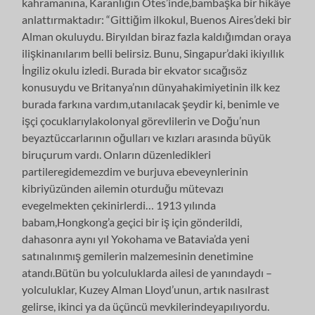
kahramanına, Karanlığın Ötes’inde,bambaşka bir hikâye
anlattırmaktadır: “Gittiğim ilkokul, Buenos Aires’deki bir
Alman okuluydu. Biryıldan biraz fazla kaldığımdan oraya
ilişkinanılarım belli belirsiz. Bunu, Singapur’daki ikiyıllık
İngiliz okulu izledi. Burada bir ekvator sıcağısöz
konusuydu ve Britanya’nın dünyahakimiyetinin ilk kez
burada farkına vardım,utanılacak şeydir ki, benimle ve
işçi çocuklarıylakolonyal görevlilerin ve Doğu’nun
beyaztüccarlarının oğulları ve kızları arasında büyük
biruçurum vardı. Onların düzenledikleri
partileregidemezdim ve burjuva ebeveynlerinin
kibriyüzünden ailemin oturduğu mütevazı
evegelmekten çekinirlerdi… 1913 yılında
babam,Hongkong’a geçici bir iş için gönderildi,
dahasonra aynı yıl Yokohama ve Batavia’da yeni
satınalınmış gemilerin malzemesinin denetimine
atandı.Bütün bu yolculuklarda ailesi de yanındaydı –
yolculuklar, Kuzey Alman Lloyd’unun, artık nasılrast
gelirse, ikinci ya da üçüncü mevkilerindeyapılıyordu.