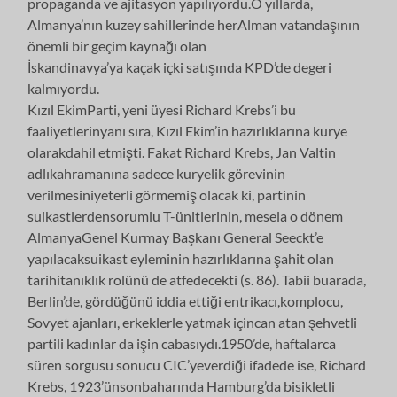
propaganda ve ajitasyon yapılıyordu.O yıllarda,
Almanya’nın kuzey sahillerinde herAlman vatandaşının
önemli bir geçim kaynağı olan
İskandinavya’ya kaçak içki satışında KPD’de degeri
kalmıyordu.
Kızıl EkimParti, yeni üyesi Richard Krebs’i bu
faaliyetlerinyanı sıra, Kızıl Ekim’in hazırlıklarına kurye
olarakdahil etmişti. Fakat Richard Krebs, Jan Valtin
adlıkahramanına sadece kuryelik görevinin
verilmesiniyeterli görmemiş olacak ki, partinin
suikastlerdensorumlu T-ünitlerinin, mesela o dönem
AlmanyaGenel Kurmay Başkanı General Seeckt’e
yapılacaksuikast eyleminin hazırlıklarına şahit olan
tarihitanıklık rolünü de atfedecekti (s. 86). Tabii buarada,
Berlin’de, gördüğünü iddia ettiği entrikacı,komplocu,
Sovyet ajanları, erkeklerle yatmak içincan atan şehvetli
partili kadınlar da işin cabasıydı.1950’de, haftalarca
süren sorgusu sonucu CIC’yeverdiği ifadede ise, Richard
Krebs, 1923’ünsonbaharında Hamburg’da bisikletli