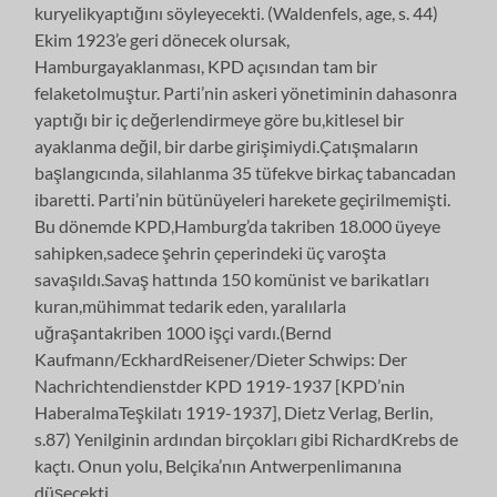
kuryelikyaptığını söyleyecekti. (Waldenfels, age, s. 44)
Ekim 1923’e geri dönecek olursak,
Hamburgayaklanması, KPD açısından tam bir
felaketolmuştur. Parti’nin askeri yönetiminin dahasonra
yaptığı bir iç değerlendirmeye göre bu,kitlesel bir
ayaklanma değil, bir darbe girişimiydi.Çatışmaların
başlangıcında, silahlanma 35 tüfekve birkaç tabancadan
ibaretti. Parti’nin bütünüyeleri harekete geçirilmemişti.
Bu dönemde KPD,Hamburg’da takriben 18.000 üyeye
sahipken,sadece şehrin çeperindeki üç varoşta
savaşıldı.Savaş hattında 150 komünist ve barikatları
kuran,mühimmat tedarik eden, yaralılarla
uğraşantakriben 1000 işçi vardı.(Bernd
Kaufmann/EckhardReisener/Dieter Schwips: Der
Nachrichtendienstder KPD 1919-1937 [KPD’nin
HaberalmaTeşkilatı 1919-1937], Dietz Verlag, Berlin,
s.87) Yenilginin ardından birçokları gibi RichardKrebs de
kaçtı. Onun yolu, Belçika’nın Antwerpenlimanına
düşecekti.