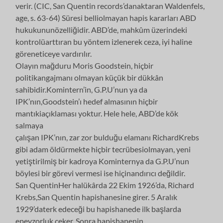
verir. (CIC, San Quentin records’danaktaran Waldenfels,
age, s. 63-64) Süresi belliolmayan hapis kararları ABD
hukukununözelliğidir. ABD’de, mahkûm üzerindeki
kontrolüarttıran bu yöntem izlenerek ceza, iyi haline
göreneticeye vardırılır.
Olayın mağduru Moris Goodstein, hiçbir
politikangajmanı olmayan küçük bir dükkân
sahibidir.Komintern’in, G.P.U’nun ya da
IPK’nın,Goodstein’ı hedef almasının hiçbir
mantıkiaçıklaması yoktur. Hele hele, ABD’de kök
salmaya
çalışan IPK’nın, zar zor bulduğu elamanı RichardKrebs
gibi adam öldürmekte hiçbir tecrübesiolmayan, yeni
yetiştirilmiş bir kadroya Kominternya da G.P.U’nun
böylesi bir görevi vermesi ise hiçinandırıcı değildir.
San QuentinHer halükârda 22 Ekim 1926’da, Richard
Krebs,San Quentin hapishanesine girer. 5 Aralık
1929’daterk edeceği bu hapishanede ilk başlarda
epeyzorluk çeker. Sonra hapishanenin