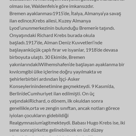
olması ise, Waldenfels’e göre imkansızdır.
Bremen ayaklanması1915’de, İtalya, Almanya’ya savaş
ilan edince,Krebs ailesi, Kuzey Almanya
Lyod’ununmerkezinin bulunduğu Bremen’e taşındı.
Onyaşındaki Richard Krebs burada okula
başladı.1917’de, Alman Deniz Kuvvetleri’nde
başlayanküçük çaplı firar ve isyanlar, 1918’de devasa
birboyuta ulaştı. 30 Ekim’de, Bremen
yakınlarındakiWilhemshafen’de başlayan ayaklanma bir
kıvılcımgibi ülke içlerine doğru yayılmakta ve
şehirlerbirbiri ardından İşçi-Asker
Konseylerinindenetimine geçmekteydi. 9 Kasım’da,
Berlin’deCumhuriyet ilan edilmişti. On üç
yaşındakiRichard, o dönem, ilk okuldan sonra
genellikle,orta ve zengin sınıftan, ancak notları görece
iyiolan çocukların gidebildiği
Realgymnasium’agitmekteydi. Babası Hugo Krebs ise, iki
sene sonraşirkette gelinebilecek en üst düzey