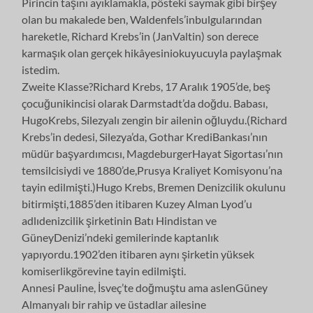
Pirincin taşını ayıklamakla, pösteki saymak gibi birşey
olan bu makalede ben, Waldenfels’inbulgularından
hareketle, Richard Krebs’in (JanValtin) son derece
karmaşık olan gerçek hikâyesiniokuyucuyla paylaşmak
istedim.
Zweite Klasse?Richard Krebs, 17 Aralık 1905’de, beş
çocuğunikincisi olarak Darmstadt’da doğdu. Babası,
HugoKrebs, Silezyalı zengin bir ailenin oğluydu.(Richard
Krebs’in dedesi, Silezya’da, Gothar KrediBankası’nın
müdür başyardımcısı, MagdeburgerHayat Sigortası’nın
temsilcisiydi ve 1880’de,Prusya Kraliyet Komisyonu’na
tayin edilmişti.)Hugo Krebs, Bremen Denizcilik okulunu
bitirmişti,1885’den itibaren Kuzey Alman Lyod’u
adlıdenizcilik şirketinin Batı Hindistan ve
GüneyDenizi’ndeki gemilerinde kaptanlık
yapıyordu.1902’den itibaren aynı şirketin yüksek
komiserlikgörevine tayin edilmişti.
Annesi Pauline, İsveç’te doğmuştu ama aslenGüney
Almanyalı bir rahip ve üstadlar ailesine