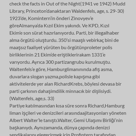
check the facts in Out of the Night(1941 ve 1942) Mudd
Library, Princeton’danaktaran Waldenfels, age, s. 29-30)
1923’de, Komintern’in önderi Zinovyev’e
göreAlmanya’da Kızıl Ekim yakındı. Ve KPD, Kızıl
Ekim’e son sürat hazırlanıyordu. Parti, bir illegalhaber
alma örgütü oluşturdu. 350’si maaşlı vebirkaç bini de
maaşsız faaliyet yürüten bu örgütünproleter polis
birliklerinin 21 Ekim’de eriştiklerirakam 1331’e
varıyordu. Ayrıca 300 partizangrubu kurulmuştu.
Waltenfels’e göre, Hamburglimanınında afiş asma,
duvarlara slogan yazma,polisle kapışma gibi
aktivitelerde yer alan RichardKrebs, böylesi devasa bir
parti çarkının dahaşimdilik minnacık bir dişlisiydi.
(Waltenfels, age,s. 33)
Partiye katılmasından kısa süre sonra Richard,Hamburg
liman işçileri ve denizcileri arasındaajitasyonları yöneten
Albert Walter’le tanıştı.Walter, Gemi Ulaşımı Birliği’nin
başkanıydı. Aynızamanda, dünya çapında denizci
sendikalarını elegeçirmek için Profintern tarafından