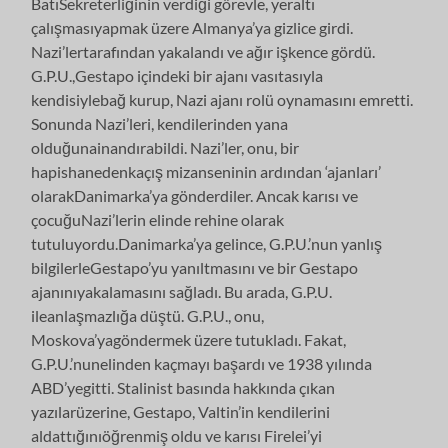
BatıSekreterliğinin verdiği görevle, yeraltı
çalışmasıyapmak üzere Almanya’ya gizlice girdi.
Nazi’lertarafından yakalandı ve ağır işkence gördü.
G.P.U.,Gestapo içindeki bir ajanı vasıtasıyla
kendisiylebağ kurup, Nazi ajanı rolü oynamasını emretti.
Sonunda Nazi’leri, kendilerinden yana
olduğunainandırabildi. Nazi’ler, onu, bir
hapishanedenkaçış mizanseninin ardından ‘ajanları’
olarakDanimarka’ya gönderdiler. Ancak karısı ve
çocuğuNazi’lerin elinde rehine olarak
tutuluyordu.Danimarka’ya gelince, G.P.U.’nun yanlış
bilgilerleGestapo’yu yanıltmasını ve bir Gestapo
ajanınıyakalamasını sağladı. Bu arada, G.P.U.
ileanlaşmazlığa düştü. G.P.U., onu,
Moskova’yagöndermek üzere tutukladı. Fakat,
G.P.U.’nunelinden kaçmayı başardı ve 1938 yılında
ABD’yegitti. Stalinist basında hakkında çıkan
yazılarüzerine, Gestapo, Valtin’in kendilerini
aldattığınıöğrenmiş oldu ve karısı Firelei’yi