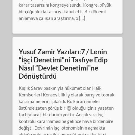
karar tasarısını kongreye sundu. Kongre, büyük
bir çoğunlukla tasarıyı kabul etti. Bir dönemi
anlamaya çalışan araştırma, o […]
Yusuf Zamir Yazıları:7 / Lenin
“İşçi Denetimi”ni Tasfiye Edip
Nasıl “Devlet Denetimi”ne
Dönüştürdü
Kışlık Saray baskınıyla hükûmet olan Halk
Komiserleri Konseyi, ilk iş olarak barış ve toprak
kararnamelerini çıkardı. Bu kararnameler
üstünde zaten görüş birliği olduğu için siyaseten
tartışılacak bir durum yoktu. Ancak sıra işçi
kontrolü kararnamesine gelince hava birdenbire
değişti. Devrimin işçi otonomisinin açmakta
olduğu yoldan mı ilerleyeceği, yoksa devletçi