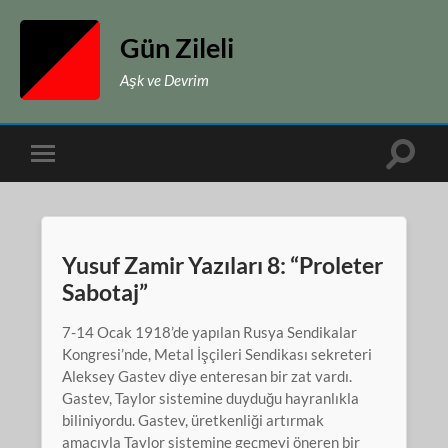
Gün Zileli
Aşk ve Devrim
Toggle
Toggle
search
mobile
field
menu
Yusuf Zamir Yazıları 8: “Proleter
Sabotaj”
7-14 Ocak 1918’de yapılan Rusya Sendikalar
Kongresi’nde, Metal İşçileri Sendikası sekreteri
Aleksey Gastev diye enteresan bir zat vardı.
Gastev, Taylor sistemine duyduğu hayranlıkla
biliniyordu. Gastev, üretkenliği artırmak
amacıyla Taylor sistemine geçmeyi öneren bir