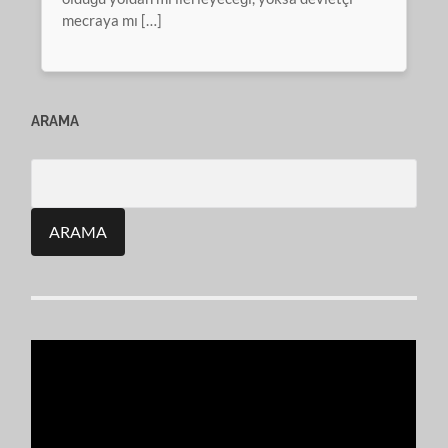
mecraya mı […]
ARAMA
Search
for: