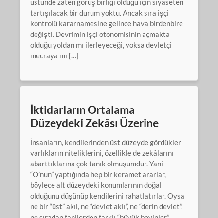
üstünde zaten görüş birliği olduğu için siyaseten
tartışılacak bir durum yoktu. Ancak sıra işçi
kontrolü kararnamesine gelince hava birdenbire
değişti. Devrimin işçi otonomisinin açmakta
olduğu yoldan mı ilerleyeceği, yoksa devletçi
mecraya mı […]
İktidarların Ortalama
Düzeydeki Zekâsı Üzerine
İnsanların, kendilerinden üst düzeyde gördükleri
varlıkların niteliklerini, özellikle de zekâlarını
abarttıklarına çok tanık olmuşumdur. Yani
“O’nun” yaptığında hep bir keramet ararlar,
böylece alt düzeydeki konumlarının doğal
olduğunu düşünüp kendilerini rahatlatırlar. Oysa
ne bir “üst” akıl, ne “devlet aklı”, ne “derin devlet”,
ne sıradan fanilerden farklı “büyük beyinler”