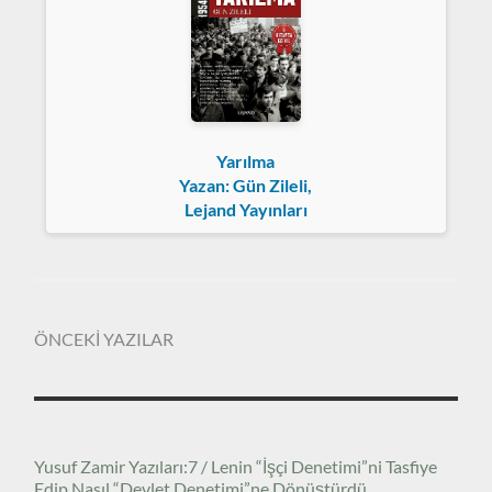
Yarılma
Yazan: Gün Zileli,
Lejand Yayınları
ÖNCEKİ YAZILAR
Yusuf Zamir Yazıları:7 / Lenin “İşçi Denetimi”ni Tasfiye
Edip Nasıl “Devlet Denetimi”ne Dönüştürdü