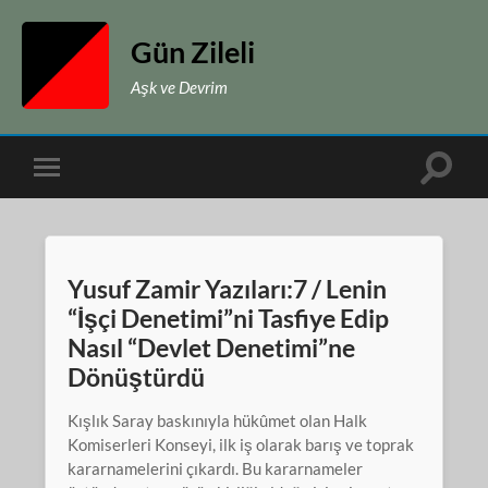
Gün Zileli
Aşk ve Devrim
Toggle
Toggle
search
mobile
field
menu
Yusuf Zamir Yazıları:7 / Lenin
“İşçi Denetimi”ni Tasfiye Edip
Nasıl “Devlet Denetimi”ne
Dönüştürdü
Kışlık Saray baskınıyla hükûmet olan Halk
Komiserleri Konseyi, ilk iş olarak barış ve toprak
kararnamelerini çıkardı. Bu kararnameler