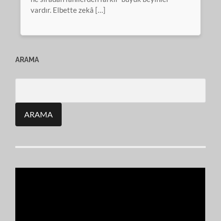
vardır. Elbette zekâ […]
ARAMA
Search
for: