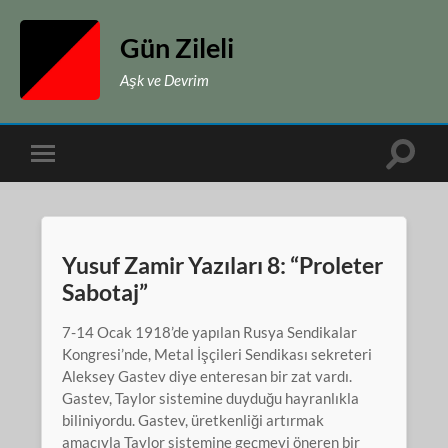
Gün Zileli
Aşk ve Devrim
Toggle
Toggle
search
mobile
field
menu
Yusuf Zamir Yazıları 8: “Proleter
Sabotaj”
7-14 Ocak 1918’de yapılan Rusya Sendikalar
Kongresi’nde, Metal İşçileri Sendikası sekreteri
Aleksey Gastev diye enteresan bir zat vardı.
Gastev, Taylor sistemine duyduğu hayranlıkla
biliniyordu. Gastev, üretkenliği artırmak
amacıyla Taylor sistemine geçmeyi öneren bir