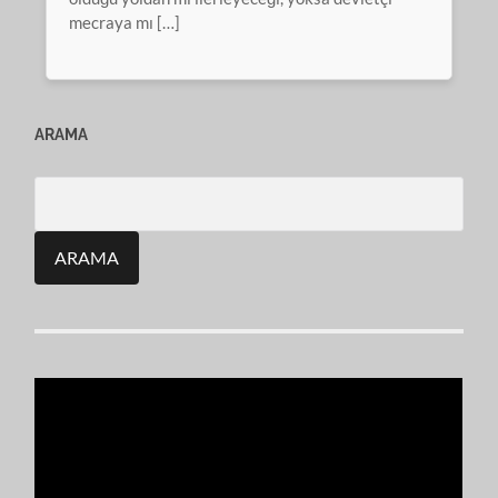
mecraya mı […]
ARAMA
Search
for: