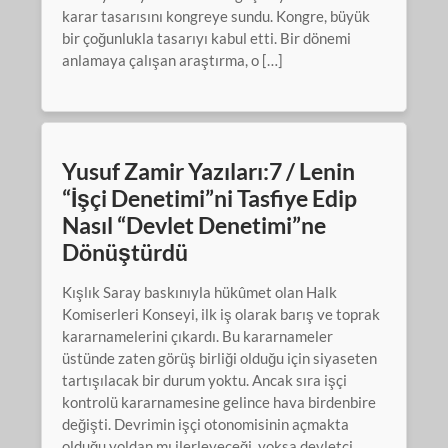
karar tasarısını kongreye sundu. Kongre, büyük
bir çoğunlukla tasarıyı kabul etti. Bir dönemi
anlamaya çalışan araştırma, o […]
Yusuf Zamir Yazıları:7 / Lenin
“İşçi Denetimi”ni Tasfiye Edip
Nasıl “Devlet Denetimi”ne
Dönüştürdü
Kışlık Saray baskınıyla hükûmet olan Halk
Komiserleri Konseyi, ilk iş olarak barış ve toprak
kararnamelerini çıkardı. Bu kararnameler
üstünde zaten görüş birliği olduğu için siyaseten
tartışılacak bir durum yoktu. Ancak sıra işçi
kontrolü kararnamesine gelince hava birdenbire
değişti. Devrimin işçi otonomisinin açmakta
olduğu yoldan mı ilerleyeceği, yoksa devletçi