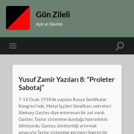
Gün Zileli
Aşk ve Devrim
Toggle
Toggle
search
mobile
field
menu
Yusuf Zamir Yazıları 8: “Proleter
Sabotaj”
7-14 Ocak 1918’de yapılan Rusya Sendikalar
Kongresi’nde, Metal İşçileri Sendikası sekreteri
Aleksey Gastev diye enteresan bir zat vardı.
Gastev, Taylor sistemine duyduğu hayranlıkla
biliniyordu. Gastev, üretkenliği artırmak
amacıyla Taylor sistemine geçmeyi öneren bir