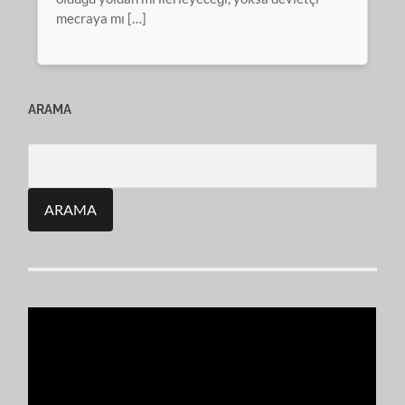
mecraya mı […]
ARAMA
Search
for: