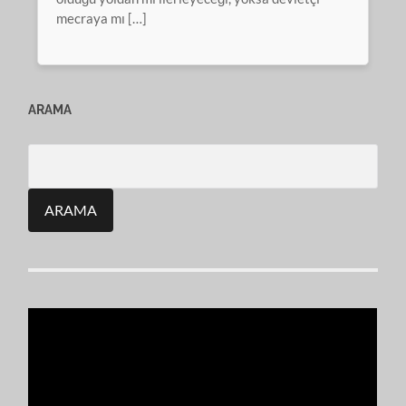
mecraya mı […]
ARAMA
Search
for: