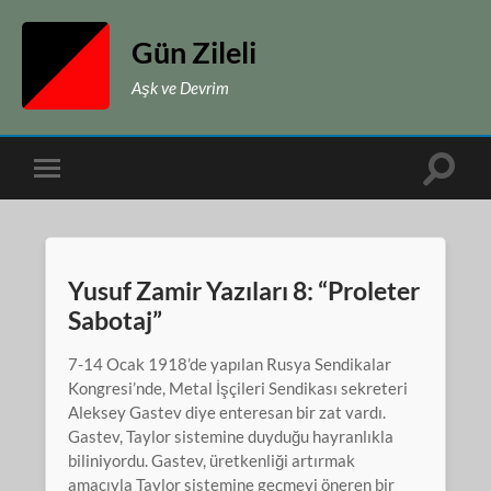
Gün Zileli
Aşk ve Devrim
Toggle
Toggle
search
mobile
field
menu
Yusuf Zamir Yazıları 8: “Proleter
Sabotaj”
7-14 Ocak 1918’de yapılan Rusya Sendikalar
Kongresi’nde, Metal İşçileri Sendikası sekreteri
Aleksey Gastev diye enteresan bir zat vardı.
Gastev, Taylor sistemine duyduğu hayranlıkla
biliniyordu. Gastev, üretkenliği artırmak
amacıyla Taylor sistemine geçmeyi öneren bir